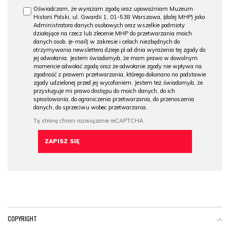
Oświadczam, że wyrażam zgodę oraz upoważniam Muzeum
Historii Polski, ul. Gwardii 1, 01-538 Warszawa, (dalej MHP) jako
Administratora danych osobowych oraz wszelkie podmioty
działające na rzecz lub zlecenie MHP do przetwarzania moich
danych osob. (e-mail) w zakresie i celach niezbędnych do
otrzymywania newslettera dzieje.pl od dnia wyrażenia tej zgody do
jej odwołania. Jestem świadomy/a, że mam prawo w dowolnym
momencie odwołać zgodę oraz że odwołanie zgody nie wpływa na
zgodność z prawem przetwarzania, którego dokonano na podstawie
zgody udzielonej przed jej wycofaniem. Jestem też świadomy/a, że
przysługuje mi prawo dostępu do moich danych, do ich
sprostowania, do ograniczenia przetwarzania, do przenoszenia
danych, do sprzeciwu wobec przetwarzania.
COPYRIGHT