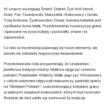
W szopce występują Śmierć, Diabeł, Żyd, Król Herod,
Anioł, Pan Twardowski, Marszałek, Krakowiacy i Górale,
Trzej Królowie, Żydóweczka i Dziad. Autorką kukiełek jest
rzeźbiarka Anna Malik. Przedstawieniu towarzyszą grane
i śpiewane na żywo kolędy i pastorałki, znane i te
zapomniane.
Co roku w inscenizacji pojawiają się nowe elementy, ale
autorki nie zdradziły tegorocznej niespodzianki.
Przedstawiciele rodu przypominają, że szopkarsko -
jasełkowa tradycja rodziny Malików sięga już czterech
pokoleń. Pradziadek Walenty Malik, jego syn Włodzimierz,
z całymi rodzinami odgrywali malowniczy spektakl oparty
na "Betlejem Polskim", rozbrzmiewający kolędami, grany
w pięknych szopkach krakowskich, których byli twórcami.
Rodzinie do dziś udało się zachować tę tradycję.