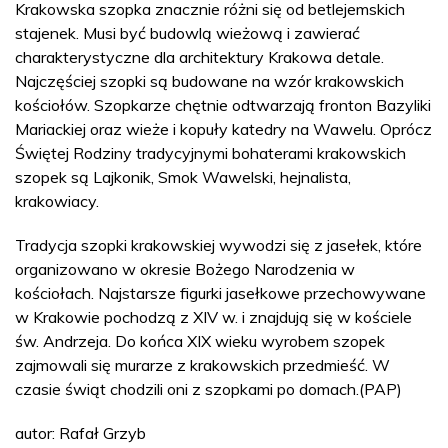
Krakowska szopka znacznie różni się od betlejemskich
stajenek. Musi być budowlą wieżową i zawierać
charakterystyczne dla architektury Krakowa detale.
Najczęściej szopki są budowane na wzór krakowskich
kościołów. Szopkarze chętnie odtwarzają fronton Bazyliki
Mariackiej oraz wieże i kopuły katedry na Wawelu. Oprócz
Świętej Rodziny tradycyjnymi bohaterami krakowskich
szopek są Lajkonik, Smok Wawelski, hejnalista,
krakowiacy.
Tradycja szopki krakowskiej wywodzi się z jasełek, które
organizowano w okresie Bożego Narodzenia w
kościołach. Najstarsze figurki jasełkowe przechowywane
w Krakowie pochodzą z XIV w. i znajdują się w kościele
św. Andrzeja. Do końca XIX wieku wyrobem szopek
zajmowali się murarze z krakowskich przedmieść. W
czasie świąt chodzili oni z szopkami po domach.(PAP)
autor: Rafał Grzyb