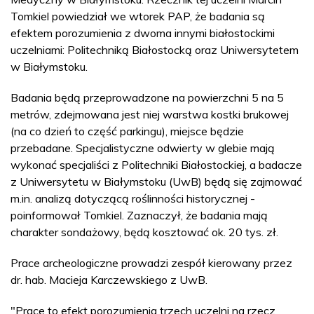
Tomkiel powiedział we wtorek PAP, że badania są
efektem porozumienia z dwoma innymi białostockimi
uczelniami: Politechniką Białostocką oraz Uniwersytetem
w Białymstoku.
Badania będą przeprowadzone na powierzchni 5 na 5
metrów, zdejmowana jest niej warstwa kostki brukowej
(na co dzień to część parkingu), miejsce będzie
przebadane. Specjalistyczne odwierty w glebie mają
wykonać specjaliści z Politechniki Białostockiej, a badacze
z Uniwersytetu w Białymstoku (UwB) będą się zajmować
m.in. analizą dotyczącą roślinności historycznej -
poinformował Tomkiel. Zaznaczył, że badania mają
charakter sondażowy, będą kosztować ok. 20 tys. zł.
Prace archeologiczne prowadzi zespół kierowany przez
dr. hab. Macieja Karczewskiego z UwB.
"Prace to efekt porozumienia trzech uczelni na rzecz