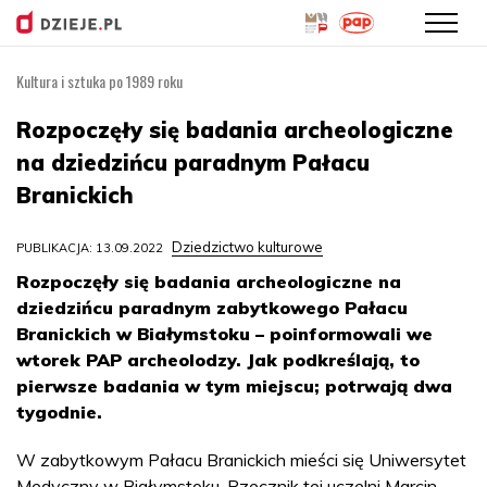
Kultura i sztuka po 1989 roku
Przejdź
do
Rozpoczęły się badania archeologiczne
treści
na dziedzińcu paradnym Pałacu
Branickich
Dziedzictwo kulturowe
PUBLIKACJA: 13.09.2022
Rozpoczęły się badania archeologiczne na
dziedzińcu paradnym zabytkowego Pałacu
Branickich w Białymstoku – poinformowali we
wtorek PAP archeolodzy. Jak podkreślają, to
pierwsze badania w tym miejscu; potrwają dwa
tygodnie.
W zabytkowym Pałacu Branickich mieści się Uniwersytet
Medyczny w Białymstoku. Rzecznik tej uczelni Marcin