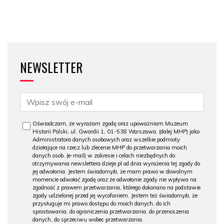
NEWSLETTER
Oświadczam, że wyrażam zgodę oraz upoważniam Muzeum
Historii Polski, ul. Gwardii 1, 01-538 Warszawa, (dalej MHP) jako
Administratora danych osobowych oraz wszelkie podmioty
działające na rzecz lub zlecenie MHP do przetwarzania moich
danych osob. (e-mail) w zakresie i celach niezbędnych do
otrzymywania newslettera dzieje.pl od dnia wyrażenia tej zgody do
jej odwołania. Jestem świadomy/a, że mam prawo w dowolnym
momencie odwołać zgodę oraz że odwołanie zgody nie wpływa na
zgodność z prawem przetwarzania, którego dokonano na podstawie
zgody udzielonej przed jej wycofaniem. Jestem też świadomy/a, że
przysługuje mi prawo dostępu do moich danych, do ich
sprostowania, do ograniczenia przetwarzania, do przenoszenia
danych, do sprzeciwu wobec przetwarzania.