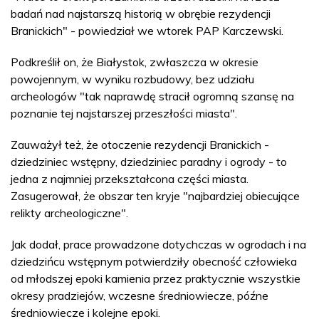
badań nad najstarszą historią w obrębie rezydencji
Branickich" - powiedział we wtorek PAP Karczewski.
Podkreślił on, że Białystok, zwłaszcza w okresie
powojennym, w wyniku rozbudowy, bez udziału
archeologów "tak naprawdę stracił ogromną szansę na
poznanie tej najstarszej przeszłości miasta".
Zauważył też, że otoczenie rezydencji Branickich -
dziedziniec wstępny, dziedziniec paradny i ogrody - to
jedna z najmniej przekształcona części miasta.
Zasugerował, że obszar ten kryje "najbardziej obiecujące
relikty archeologiczne".
Jak dodał, prace prowadzone dotychczas w ogrodach i na
dziedzińcu wstępnym potwierdziły obecność człowieka
od młodszej epoki kamienia przez praktycznie wszystkie
okresy pradziejów, wczesne średniowiecze, późne
średniowiecze i kolejne epoki.