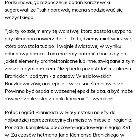
Podsumowując rozpoczęcie badań Karczewski
sugerował, że "tak naprawdę można spodziewać się
wszystkiego".
"Jak tylko zdejmiemy tę warstwę, która została usypana,
gdy układano nawierzchnię - to będziemy mieli warstwę,
która powstała tuż po II wojnie światowej w wyniku
odbudowy pałacu. Tam możemy natrafić chociażby na
jakieś elementy architektoniczne lub inne, związane z tym
zniszczonym pałacem. Niżej będą pozostałości z okresu
Branickich, pod tym - z czasów Wiesiołowskich,
Raczkiewiczów, następnie - wczesne średniowiecze.
Powinna być osada z wczesnej epoki żelaza, a być może
również znaleziska z epoki kamienia" - wymienił.
Pałac i ogród Branickich w Białymstoku należy do
najbardziej reprezentacyjnych miejsc w mieście i regionie.
Początki kompleksu pałacowo-ogrodowego sięgają XVI
w. Za czasów hetmana Jana Klemensa Branickiego w