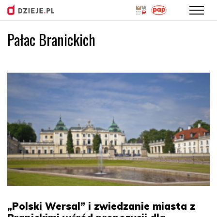
Pałac Branickich
Przejdź
do
treści
„Polski Wersal” i zwiedzanie miasta z