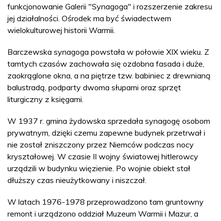
funkcjonowanie Galerii "Synagoga" i rozszerzenie zakresu
jej działalności. Ośrodek ma być świadectwem
wielokulturowej historii Warmii.
Barczewska synagoga powstała w połowie XIX wieku. Z
tamtych czasów zachowała się ozdobna fasada i duże,
zaokrąglone okna, a na piętrze tzw. babiniec z drewnianą
balustradą, podparty dwoma słupami oraz sprzęt
liturgiczny z księgami.
W 1937 r. gmina żydowska sprzedała synagogę osobom
prywatnym, dzięki czemu zapewne budynek przetrwał i
nie został zniszczony przez Niemców podczas nocy
kryształowej. W czasie II wojny światowej hitlerowcy
urządzili w budynku więzienie. Po wojnie obiekt stał
dłuższy czas nieużytkowany i niszczał.
W latach 1976-1978 przeprowadzono tam gruntowny
remont i urządzono oddział Muzeum Warmii i Mazur, a