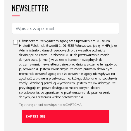
NEWSLETTER
Oświadczam, że wyrażam zgodę oraz upoważniam Muzeum
Historii Polski, ul. Gwardii 1, 01-538 Warszawa, (dalej MHP) jako
Administratora danych osobowych oraz wszelkie podmioty
działające na rzecz lub zlecenie MHP do przetwarzania moich
danych osob. (e-mail) w zakresie i celach niezbędnych do
otrzymywania newslettera dzieje.pl od dnia wyrażenia tej zgody do
jej odwołania. Jestem świadomy/a, że mam prawo w dowolnym
momencie odwołać zgodę oraz że odwołanie zgody nie wpływa na
zgodność z prawem przetwarzania, którego dokonano na podstawie
zgody udzielonej przed jej wycofaniem. Jestem też świadomy/a, że
przysługuje mi prawo dostępu do moich danych, do ich
sprostowania, do ograniczenia przetwarzania, do przenoszenia
danych, do sprzeciwu wobec przetwarzania.