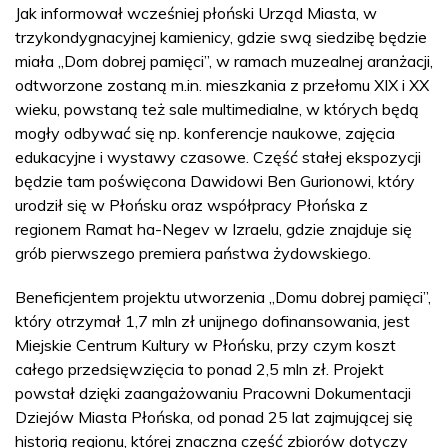
Jak informował wcześniej płoński Urząd Miasta, w
trzykondygnacyjnej kamienicy, gdzie swą siedzibę będzie
miała „Dom dobrej pamięci”, w ramach muzealnej aranżacji,
odtworzone zostaną m.in. mieszkania z przełomu XIX i XX
wieku, powstaną też sale multimedialne, w których będą
mogły odbywać się np. konferencje naukowe, zajęcia
edukacyjne i wystawy czasowe. Część stałej ekspozycji
będzie tam poświęcona Dawidowi Ben Gurionowi, który
urodził się w Płońsku oraz współpracy Płońska z
regionem Ramat ha-Negev w Izraelu, gdzie znajduje się
grób pierwszego premiera państwa żydowskiego.
Beneficjentem projektu utworzenia „Domu dobrej pamięci”,
który otrzymał 1,7 mln zł unijnego dofinansowania, jest
Miejskie Centrum Kultury w Płońsku, przy czym koszt
całego przedsięwzięcia to ponad 2,5 mln zł. Projekt
powstał dzięki zaangażowaniu Pracowni Dokumentacji
Dziejów Miasta Płońska, od ponad 25 lat zajmującej się
historią regionu, której znaczna część zbiorów dotyczy