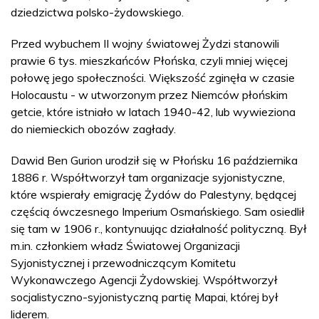
dziedzictwa polsko-żydowskiego.
Przed wybuchem II wojny światowej Żydzi stanowili
prawie 6 tys. mieszkańców Płońska, czyli mniej więcej
połowę jego społeczności. Większość zginęła w czasie
Holocaustu - w utworzonym przez Niemców płońskim
getcie, które istniało w latach 1940-42, lub wywieziona
do niemieckich obozów zagłady.
Dawid Ben Gurion urodził się w Płońsku 16 października
1886 r. Współtworzył tam organizacje syjonistyczne,
które wspierały emigrację Żydów do Palestyny, będącej
częścią ówczesnego Imperium Osmańskiego. Sam osiedlił
się tam w 1906 r., kontynuując działalność polityczną. Był
m.in. członkiem władz Światowej Organizacji
Syjonistycznej i przewodniczącym Komitetu
Wykonawczego Agencji Żydowskiej. Współtworzył
socjalistyczno-syjonistyczną partię Mapai, której był
liderem.