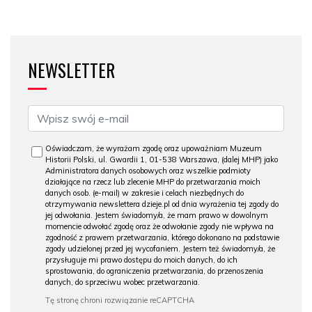
NEWSLETTER
Oświadczam, że wyrażam zgodę oraz upoważniam Muzeum
Historii Polski, ul. Gwardii 1, 01-538 Warszawa, (dalej MHP) jako
Administratora danych osobowych oraz wszelkie podmioty
działające na rzecz lub zlecenie MHP do przetwarzania moich
danych osob. (e-mail) w zakresie i celach niezbędnych do
otrzymywania newslettera dzieje.pl od dnia wyrażenia tej zgody do
jej odwołania. Jestem świadomy/a, że mam prawo w dowolnym
momencie odwołać zgodę oraz że odwołanie zgody nie wpływa na
zgodność z prawem przetwarzania, którego dokonano na podstawie
zgody udzielonej przed jej wycofaniem. Jestem też świadomy/a, że
przysługuje mi prawo dostępu do moich danych, do ich
sprostowania, do ograniczenia przetwarzania, do przenoszenia
danych, do sprzeciwu wobec przetwarzania.