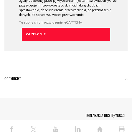
zgody udzielonej przed jej wycofaniem. Jestem też świadomy/a, że
przysługuje mi prawo dostępu do moich danych, do ich
sprostowania, do ograniczenia przetwarzania, do przenoszenia
danych, do sprzeciwu wobec przetwarzania.
COPYRIGHT
Menu Footer
DEKLARACJA DOSTĘPNOŚCI
© COPYRIGHT PAP 2026