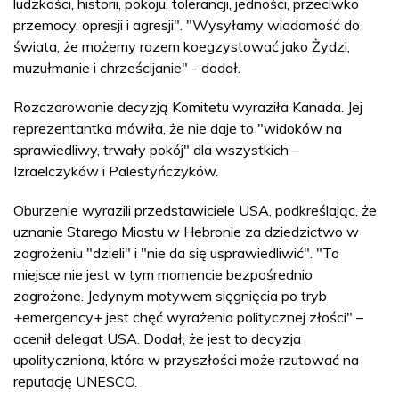
ludzkości, historii, pokoju, tolerancji, jedności, przeciwko
przemocy, opresji i agresji". "Wysyłamy wiadomość do
świata, że możemy razem koegzystować jako Żydzi,
muzułmanie i chrześcijanie" - dodał.
Rozczarowanie decyzją Komitetu wyraziła Kanada. Jej
reprezentantka mówiła, że nie daje to "widoków na
sprawiedliwy, trwały pokój" dla wszystkich –
Izraelczyków i Palestyńczyków.
Oburzenie wyrazili przedstawiciele USA, podkreślając, że
uznanie Starego Miastu w Hebronie za dziedzictwo w
zagrożeniu "dzieli" i "nie da się usprawiedliwić". "To
miejsce nie jest w tym momencie bezpośrednio
zagrożone. Jedynym motywem sięgnięcia po tryb
+emergency+ jest chęć wyrażenia politycznej złości" –
ocenił delegat USA. Dodał, że jest to decyzja
upolityczniona, która w przyszłości może rzutować na
reputację UNESCO.