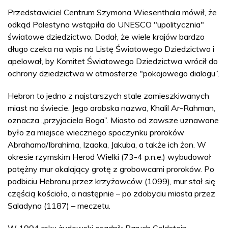
Przedstawiciel Centrum Szymona Wiesenthala mówił, że
odkąd Palestyna wstąpiła do UNESCO "upolitycznia"
światowe dziedzictwo. Dodał, że wiele krajów bardzo
długo czeka na wpis na Listę Światowego Dziedzictwo i
apelował, by Komitet Światowego Dziedzictwa wrócił do
ochrony dziedzictwa w atmosferze "pokojowego dialogu”.
Hebron to jedno z najstarszych stale zamieszkiwanych
miast na świecie. Jego arabska nazwa, Khalil Ar-Rahman,
oznacza „przyjaciela Boga”. Miasto od zawsze uznawane
było za miejsce wiecznego spoczynku proroków
Abrahama/Ibrahima, Izaaka, Jakuba, a także ich żon. W
okresie rzymskim Herod Wielki (73-4 p.n.e.) wybudował
potężny mur okalający grotę z grobowcami proroków. Po
podbiciu Hebronu przez krzyżowców (1099), mur stał się
częścią kościoła, a następnie – po zdobyciu miasta przez
Saladyna (1187) – meczetu.
W 1994 roku żydowski osadnik Baruch Goldstein