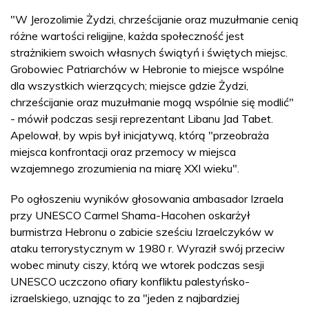
"W Jerozolimie Żydzi, chrześcijanie oraz muzułmanie cenią
różne wartości religijne, każda społeczność jest
strażnikiem swoich własnych świątyń i świętych miejsc.
Grobowiec Patriarchów w Hebronie to miejsce wspólne
dla wszystkich wierzących; miejsce gdzie Żydzi,
chrześcijanie oraz muzułmanie mogą wspólnie się modlić"
- mówił podczas sesji reprezentant Libanu Jad Tabet.
Apelował, by wpis był inicjatywą, którą "przeobraża
miejsca konfrontacji oraz przemocy w miejsca
wzajemnego zrozumienia na miarę XXI wieku".
Po ogłoszeniu wyników głosowania ambasador Izraela
przy UNESCO Carmel Shama-Hacohen oskarżył
burmistrza Hebronu o zabicie sześciu Izraelczyków w
ataku terrorystycznym w 1980 r. Wyraził swój przeciw
wobec minuty ciszy, którą we wtorek podczas sesji
UNESCO uczczono ofiary konfliktu palestyńsko-
izraelskiego, uznając to za "jeden z najbardziej