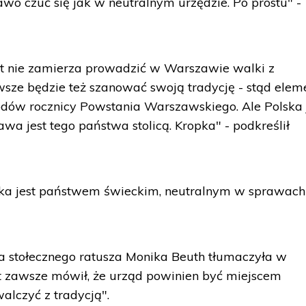
wo czuć się jak w neutralnym urzędzie. Po prostu" -
kt nie zamierza prowadzić w Warszawie walki z
awsze będzie też szanować swoją tradycję - stąd elem
odów rocznicy Powstania Warszawskiego. Ale Polska 
 jest tego państwa stolicą. Kropka" - podkreślił
lska jest państwem świeckim, neutralnym w sprawach
a stołecznego ratusza Monika Beuth tłumaczyła w
t zawsze mówił, że urząd powinien być miejscem
walczyć z tradycją".