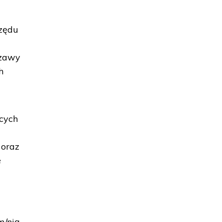
rzędu
szawy
h
ących
 oraz
e
m/nią