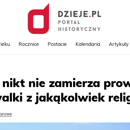
ieku
Rocznice
Postacie
Kalendaria
Artykuły
Przejdź
do
treści
 nikt nie zamierza pro
lki z jakąkolwiek reli
lturowe