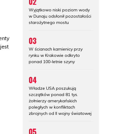
02
Wyjątkowo niski poziom wody
w Dunaju odsłonił pozostałości
starożytnego mostu
enty
03
jest
W ścianach kamienicy przy
rynku w Krakowie odkryto
ponad 100-letnie szyny
04
Władze USA poszukują
szczątków ponad 81 tys.
żołnierzy amerykańskich
poległych w konfliktach
zbrojnych od II wojny światowej
05