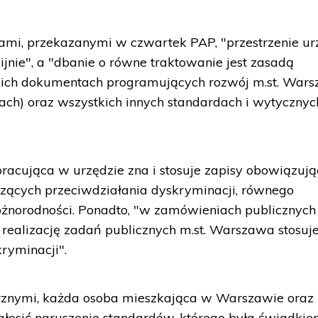
dami, przekazanymi w czwartek PAP, "przestrzenie u
ijnie", a "dbanie o równe traktowanie jest zasadą
kich dokumentach programujących rozwój m.st. War
amach) oraz wszystkich innych standardach i wytycznyc
racująca w urzędzie zna i stosuje zapisy obowiązuj
ących przeciwdziałania dyskryminacji, równego
óżnorodności. Ponadto, "w zamówieniach publicznych
 realizację zadań publicznych m.st. Warszawa stosuj
ryminacji".
rznymi, każda osoba mieszkająca w Warszawie oraz
łosić naruszenie standardów, którego była świadkie