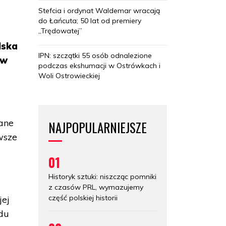
Stefcia i ordynat Waldemar wracają
do Łańcuta; 50 lat od premiery
„Trędowatej”
lska
IPN: szczątki 55 osób odnalezione
 w
podczas ekshumacji w Ostrówkach i
Woli Ostrowieckiej
ane
NAJPOPULARNIEJSZE
wsze
01
Historyk sztuki: niszcząc pomniki
z czasów PRL, wymazujemy
część polskiej historii
jej
ędu