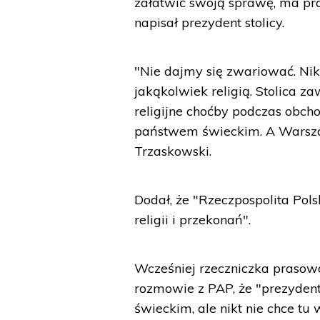
załatwić swoją sprawę, ma pra
napisał prezydent stolicy.
"Nie dajmy się zwariować. Ni
jakąkolwiek religią. Stolica z
religijne choćby podczas obch
państwem świeckim. A Warszawa
Trzaskowski.
Dodał, że "Rzeczpospolita Po
religii i przekonań".
Wcześniej rzeczniczka prasow
rozmowie z PAP, że "prezyden
świeckim, ale nikt nie chce tu 