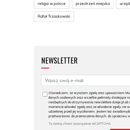
religia w polsce
przestrzeń miejska
urzą
Rafał Trzaskowski
NEWSLETTER
Oświadczam, że wyrażam zgodę oraz upoważniam Muzeu
danych osobowych oraz wszelkie podmioty działające na
niezbędnych do otrzymywania newslettera dzieje.pl od
momencie odwołać zgodę oraz że odwołanie zgody nie 
udzielonej przed jej wycofaniem. Jestem też świadomy/a
przetwarzania, do przenoszenia danych, do sprzeciwu 