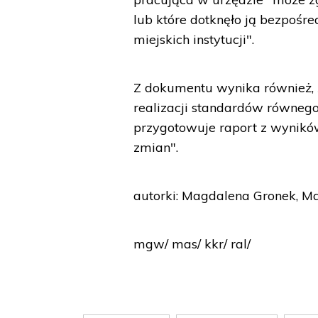
lub które dotknęło ją bezpośre
miejskich instytucji".
Z dokumentu wynika również, 
realizacji standardów równego
przygotowuje raport z wynikó
zmian".
autorki: Magdalena Gronek, Ma
mgw/ mas/ kkr/ ral/