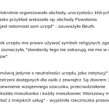
lokrotnie organizowało obchody, uroczystości, któryc
Jako przykład wskazała np. obchody Powstania
est natomiast sam urząd" - zauważyła Beuth.
nik urzędu ma prawo używać symboli religijnych, zg
 zaznaczyła, "standardy tego nie zakazują, nie ma w 
ie".
ówią jedynie o neutralności urzędu, jako instytucji".
estrzeni dostępnych dla osób z zewnątrz. Są zbiorem 
zapewnienie wzajemnego szacunku, przeciwdziałanie
by każda mieszkanka i każdy mieszkaniec Warszawy 
ać z miejskich usług" - wyjaśniła rzeczniczka pras