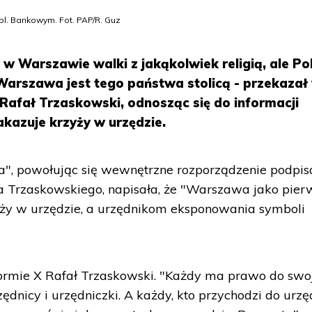
l. Bankowym. Fot. PAP/R. Guz
 w Warszawie walki z jakąkolwiek religią, ale Po
Warszawa jest tego państwa stolicą - przekazał
Rafał Trzaskowski, odnosząc się do informacji
kazuje krzyży w urzędzie.
", powołując się wewnętrzne rozporządzenie podpis
ła Trzaskowskiego, napisała, że "Warszawa jako pier
yży w urzędzie, a urzędnikom eksponowania symboli
rmie X Rafał Trzaskowski. "Każdy ma prawo do swo
zędnicy i urzędniczki. A każdy, kto przychodzi do urz