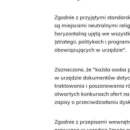
Zgodnie z przyjętymi standar
są miejscami neutralnymi relig
horyzontalną ujętą we wszyst
(strategii, politykach i progr
obowiązujących w urzędzie".
Zaznaczono, że "każda osoba p
w urzędzie dokumentów dotycz
traktowania i poszanowania r
otwartych konkursach ofert na
zapisy o przeciwdziałaniu dysk
Zgodnie z przepisami wewnęt
pracująca w urzędzie "może zg