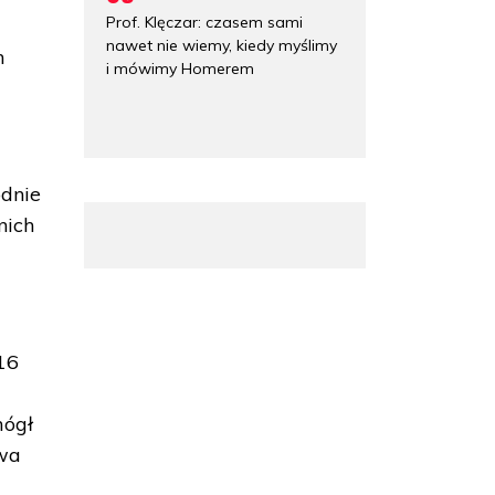
Prof. Klęczar: czasem sami
nawet nie wiemy, kiedy myślimy
h
i mówimy Homerem
odnie
nich
16
mógł
owa