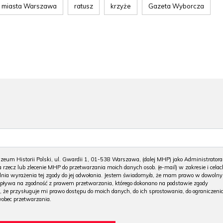
d miasta Warszawa
ratusz
krzyże
Gazeta Wyborcza
m Historii Polski, ul. Gwardii 1, 01-538 Warszawa, (dalej MHP) jako Administratora
 rzecz lub zlecenie MHP do przetwarzania moich danych osob. (e-mail) w zakresie i celac
 dnia wyrażenia tej zgody do jej odwołania. Jestem świadomy/a, że mam prawo w dowoln
wpływa na zgodność z prawem przetwarzania, którego dokonano na podstawie zgody
, że przysługuje mi prawo dostępu do moich danych, do ich sprostowania, do ograniczeni
wobec przetwarzania.