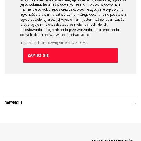
jej odwołania. Jestem świadomy/a, że mam prawo w dowolnym
momencie odwołać zgodę oraz że odwołanie zgody nie wpływa na
zgodność z prawem przetwarzania, którego dokonano na podstawie
zgody udzielonej przed jej wycofaniem. Jestem też świadomy/a, że
przysługuje mi prawo dostępu do moich danych, do ich
sprostowania, do ograniczenia przetwarzania, do przenoszenia
danych, do sprzeciwu wobec przetwarzania.
COPYRIGHT
Menu Footer