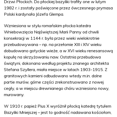
Drzwi Płockich. Do płockiej bazyliki trafiły one w lutym
1982 r. i zostały poświęcone przez ówczesnego prymasa
Polski kardynała Józefa Glempa.
Wzniesiona w stylu romańskim płocka katedra
Wniebowzięcia Najświętszej Marii Panny od chwili
konsekracji w 1144 r. była przez wieki wielokrotnie
przebudowywana – np. na przełomie XIII i XIV wieku
dobudowano gotyckie wieże, a w XVI wieku renesansową
kopułę na skrzyżowaniu naw. Ostatnia przebudowa
świątyni, dokonana według projektu znanego architekta
Stefana Szyllera, miała miejsce w latach 1903-1915. Z
granitowych kamieni odbudowano wtedy m.in. dolne
partie murów, górne części zrekonstruowano z nowej
cegły, a w miejscu drewnianego chóru wzniesiono nowy,
murowany.
W 1910 r. papież Pius X wyróżnił płocką katedrę tytułem
Bazyliki Mniejszej – jest to godność nadawana kościołom,