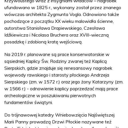
Krzywoustego wraz z insygniami władców – nagrobek
ufundowano w 1825 r., wykonany został przez znanego
wówczas architekta Zygmunta Vogla. Odnowiono także
pochodzące z początku XX wieku malowidła ścienne,
autorstwa Stanisława Drapiewskiego, Czesława
Idźkiewicza i Nicolasa Bruchera oraz XVIII-wieczną
posadzkę i zdobioną kratę wejściową.
Na 2019 r. planowane są prace konserwatorskie w
sąsiedniej Kaplicy Św. Rodziny zwanej też Kaplicą
Sierpskich, gdzie znajduje się renesansowy nagrobek
wojewody rawskiego i starosty płockiego Andrzeja
Sierpskiego (zm. w 1572 r.) oraz jego żony Katarzyny (zm.
w 1566 r.) - odnowienie kaplicy poprzedzać mają prace
archeologiczne w poszukiwaniu pierwotnych
fundamentów świątyni.
Do trójnawowej katedry Wniebowzięcia Najświętszej
Marii Panny prowadzą Drzwi Płockie nazywane też