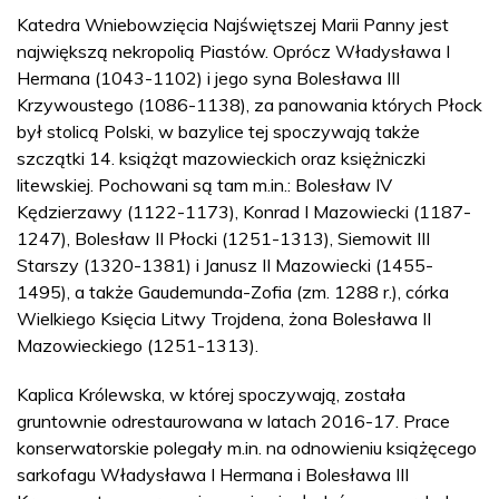
Katedra Wniebowzięcia Najświętszej Marii Panny jest
największą nekropolią Piastów. Oprócz Władysława I
Hermana (1043-1102) i jego syna Bolesława III
Krzywoustego (1086-1138), za panowania których Płock
był stolicą Polski, w bazylice tej spoczywają także
szczątki 14. książąt mazowieckich oraz księżniczki
litewskiej. Pochowani są tam m.in.: Bolesław IV
Kędzierzawy (1122-1173), Konrad I Mazowiecki (1187-
1247), Bolesław II Płocki (1251-1313), Siemowit III
Starszy (1320-1381) i Janusz II Mazowiecki (1455-
1495), a także Gaudemunda-Zofia (zm. 1288 r.), córka
Wielkiego Księcia Litwy Trojdena, żona Bolesława II
Mazowieckiego (1251-1313).
Kaplica Królewska, w której spoczywają, została
gruntownie odrestaurowana w latach 2016-17. Prace
konserwatorskie polegały m.in. na odnowieniu książęcego
sarkofagu Władysława I Hermana i Bolesława III