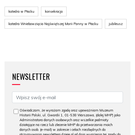
katedra w Płocku
konsekracja
katedra Wniebowzięcia Najświętszej Marii Panny w Płocku
jubileusz
NEWSLETTER
Oświadczam, że wyrażam zgodę oraz upoważniam Muzeum
Historii Polski, ul. Gwardii 1, 01-538 Warszawa, (dalej MHP) jako
Administratora danych osobowych oraz wszelkie podmioty
działające na rzecz lub zlecenie MHP do przetwarzania moich
danych osob. (e-mail) w zakresie i celach niezbędnych do
otrzymywania newslettera dzieje.pl od dnia wyrażenia tej zgody do