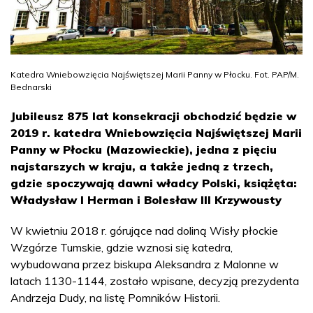
Katedra Wniebowzięcia Najświętszej Marii Panny w Płocku. Fot. PAP/M.
Bednarski
Jubileusz 875 lat konsekracji obchodzić będzie w
2019 r. katedra Wniebowzięcia Najświętszej Marii
Panny w Płocku (Mazowieckie), jedna z pięciu
najstarszych w kraju, a także jedną z trzech,
gdzie spoczywają dawni władcy Polski, książęta:
Władysław I Herman i Bolesław III Krzywousty
W kwietniu 2018 r. górujące nad doliną Wisły płockie
Wzgórze Tumskie, gdzie wznosi się katedra,
wybudowana przez biskupa Aleksandra z Malonne w
latach 1130-1144, zostało wpisane, decyzją prezydenta
Andrzeja Dudy, na listę Pomników Historii.