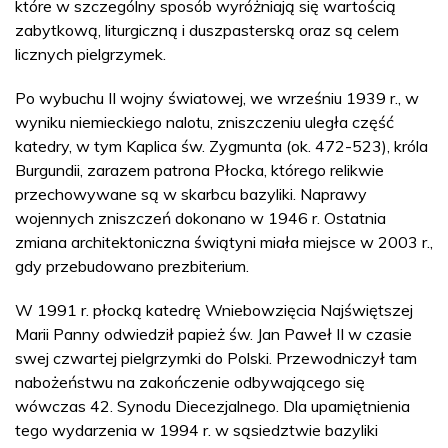
które w szczególny sposób wyróżniają się wartością
zabytkową, liturgiczną i duszpasterską oraz są celem
licznych pielgrzymek.
Po wybuchu II wojny światowej, we wrześniu 1939 r., w
wyniku niemieckiego nalotu, zniszczeniu uległa część
katedry, w tym Kaplica św. Zygmunta (ok. 472-523), króla
Burgundii, zarazem patrona Płocka, którego relikwie
przechowywane są w skarbcu bazyliki. Naprawy
wojennych zniszczeń dokonano w 1946 r. Ostatnia
zmiana architektoniczna świątyni miała miejsce w 2003 r.,
gdy przebudowano prezbiterium.
W 1991 r. płocką katedrę Wniebowzięcia Najświętszej
Marii Panny odwiedził papież św. Jan Paweł II w czasie
swej czwartej pielgrzymki do Polski. Przewodniczył tam
nabożeństwu na zakończenie odbywającego się
wówczas 42. Synodu Diecezjalnego. Dla upamiętnienia
tego wydarzenia w 1994 r. w sąsiedztwie bazyliki