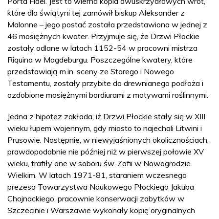
Porta Fidei. Jest to wierna kopia dwuskrzydłowych wrót,
które dla świątyni tej zamówił biskup Aleksander z
Malonne – jego postać została przedstawiona w jednej z
46 mosiężnych kwater. Przyjmuje się, że Drzwi Płockie
zostały odlane w latach 1152-54 w pracowni mistrza
Riquina w Magdeburgu. Poszczególne kwatery, które
przedstawiają m.in. sceny ze Starego i Nowego
Testamentu, zostały przybite do drewnianego podłoża i
ozdobione mosiężnymi bordiurami z motywami roślinnymi.
Jedna z hipotez zakłada, iż Drzwi Płockie stały się w XIII
wieku łupem wojennym, gdy miasto to najechali Litwini i
Prusowie. Następnie, w niewyjaśnionych okolicznościach,
prawdopodobnie nie później niż w pierwszej połowie XV
wieku, trafiły one w soboru św. Zofii w Nowogrodzie
Wielkim. W latach 1971-81, staraniem wczesnego
prezesa Towarzystwa Naukowego Płockiego Jakuba
Chojnackiego, pracownie konserwacji zabytków w
Szczecinie i Warszawie wykonały kopię oryginalnych