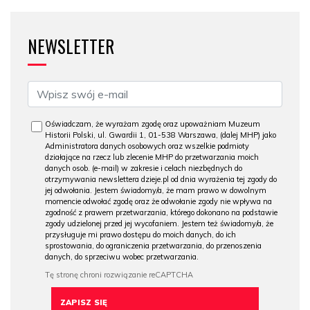
NEWSLETTER
Oświadczam, że wyrażam zgodę oraz upoważniam Muzeum
Historii Polski, ul. Gwardii 1, 01-538 Warszawa, (dalej MHP) jako
Administratora danych osobowych oraz wszelkie podmioty
działające na rzecz lub zlecenie MHP do przetwarzania moich
danych osob. (e-mail) w zakresie i celach niezbędnych do
otrzymywania newslettera dzieje.pl od dnia wyrażenia tej zgody do
jej odwołania. Jestem świadomy/a, że mam prawo w dowolnym
momencie odwołać zgodę oraz że odwołanie zgody nie wpływa na
zgodność z prawem przetwarzania, którego dokonano na podstawie
zgody udzielonej przed jej wycofaniem. Jestem też świadomy/a, że
przysługuje mi prawo dostępu do moich danych, do ich
sprostowania, do ograniczenia przetwarzania, do przenoszenia
danych, do sprzeciwu wobec przetwarzania.