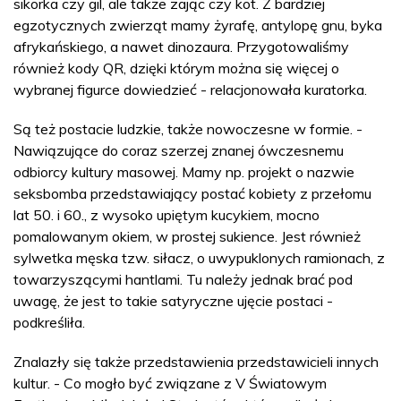
sikorka czy gil, ale także zając czy kot. Z bardziej
egzotycznych zwierząt mamy żyrafę, antylopę gnu, byka
afrykańskiego, a nawet dinozaura. Przygotowaliśmy
również kody QR, dzięki którym można się więcej o
wybranej figurce dowiedzieć - relacjonowała kuratorka.
Są też postacie ludzkie, także nowoczesne w formie. -
Nawiązujące do coraz szerzej znanej ówczesnemu
odbiorcy kultury masowej. Mamy np. projekt o nazwie
seksbomba przedstawiający postać kobiety z przełomu
lat 50. i 60., z wysoko upiętym kucykiem, mocno
pomalowanym okiem, w prostej sukience. Jest również
sylwetka męska tzw. siłacz, o uwypuklonych ramionach, z
towarzyszącymi hantlami. Tu należy jednak brać pod
uwagę, że jest to takie satyryczne ujęcie postaci -
podkreśliła.
Znalazły się także przedstawienia przedstawicieli innych
kultur. - Co mogło być związane z V Światowym