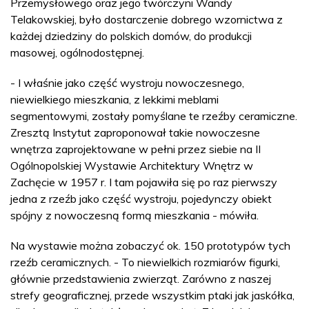
Przemysłowego oraz jego twórczyni Wandy
Telakowskiej, było dostarczenie dobrego wzornictwa z
każdej dziedziny do polskich domów, do produkcji
masowej, ogólnodostępnej.
- I właśnie jako część wystroju nowoczesnego,
niewielkiego mieszkania, z lekkimi meblami
segmentowymi, zostały pomyślane te rzeźby ceramiczne.
Zresztą Instytut zaproponował takie nowoczesne
wnętrza zaprojektowane w pełni przez siebie na II
Ogólnopolskiej Wystawie Architektury Wnętrz w
Zachęcie w 1957 r. I tam pojawiła się po raz pierwszy
jedna z rzeźb jako część wystroju, pojedynczy obiekt
spójny z nowoczesną formą mieszkania - mówiła.
Na wystawie można zobaczyć ok. 150 prototypów tych
rzeźb ceramicznych. - To niewielkich rozmiarów figurki,
głównie przedstawienia zwierząt. Zarówno z naszej
strefy geograficznej, przede wszystkim ptaki jak jaskółka,