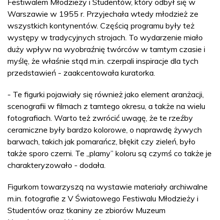
Festiwalem Młodzieży i Studentów, który odbył się w
Warszawie w 1955 r. Przyjechała wtedy młodzież ze
wszystkich kontynentów. Częścią programu były też
występy w tradycyjnych strojach. To wydarzenie miało
duży wpływ na wyobraźnię twórców w tamtym czasie i
myślę, że właśnie stąd m.in. czerpali inspiracje dla tych
przedstawień - zaakcentowała kuratorka.
- Te figurki pojawiały się również jako element aranżacji,
scenografii w filmach z tamtego okresu, a także na wielu
fotografiach. Warto też zwrócić uwagę, że te rzeźby
ceramiczne były bardzo kolorowe, o naprawdę żywych
barwach, takich jak pomarańcz, błękit czy zieleń, było
także sporo czerni. Te „plamy” koloru są czymś co także je
charakteryzowało - dodała.
Figurkom towarzyszą na wystawie materiały archiwalne
m.in. fotografie z V Światowego Festiwalu Młodzieży i
Studentów oraz tkaniny ze zbiorów Muzeum