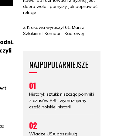
Kowal po rozmowach z Sybihą: jest
dobra wola i pomysły, jak poprawiać
relacje
Z Krakowa wyruszył 61. Marsz
Szlakiem I Kompanii Kadrowej
adni.
czyli
NAJPOPULARNIEJSZE
01
est
Historyk sztuki: niszcząc pomniki
z czasów PRL, wymazujemy
część polskiej historii
02
ze
Władze USA poszukują