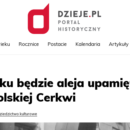
ieku
Rocznice
Postacie
Kalendaria
Artykuły
Przejdź
do
treści
u będzie aleja upamięt
olskiej Cerkwi
ziedzictwo kulturowe