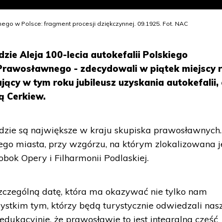
ego w Polsce: fragment procesji dziękczynnej. 09.1925. Fot. NAC
ie Aleja 100-lecia autokefalii Polskiego
Prawosławnego - zdecydowali w piątek miejscy r
cy w tym roku jubileusz uzyskania autokefalii, 
ą Cerkiew.
, gdzie są największe w kraju skupiska prawosławnych.
tego miasta, przy wzgórzu, na którym zlokalizowana j
bok Opery i Filharmonii Podlaskiej.
zczególną datę, która ma okazywać nie tylko nam
stkim tym, którzy będą turystycznie odwiedzali nas
 edukacyjnie, że prawosławie to jest integralna część