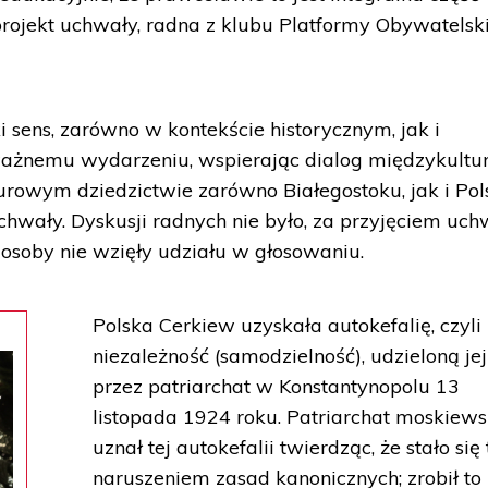
projekt uchwały, radna z klubu Platformy Obywatelski
i sens, zarówno w kontekście historycznym, jak i
ważnemu wydarzeniu, wspierając dialog międzykult
urowym dziedzictwie zarówno Białegostoku, jak i Pols
hwały. Dyskusji radnych nie było, za przyjęciem uch
osoby nie wzięły udziału w głosowaniu.
Polska Cerkiew uzyskała autokefalię, czyli
niezależność (samodzielność), udzieloną jej
przez patriarchat w Konstantynopolu 13
listopada 1924 roku. Patriarchat moskiews
uznał tej autokefalii twierdząc, że stało się 
naruszeniem zasad kanonicznych; zrobił to