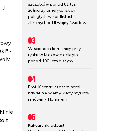
szczątków ponad 81 tys.
ej
żołnierzy amerykańskich
poległych w konfliktach
zbrojnych od II wojny światowej
03
urowy
W ścianach kamienicy przy
ki" -
rynku w Krakowie odkryto
wały
ponad 100-letnie szyny
04
Prof. Klęczar: czasem sami
nawet nie wiemy, kiedy myślimy
i mówimy Homerem
ki nie
05
to z
Kalwaryjski odpust