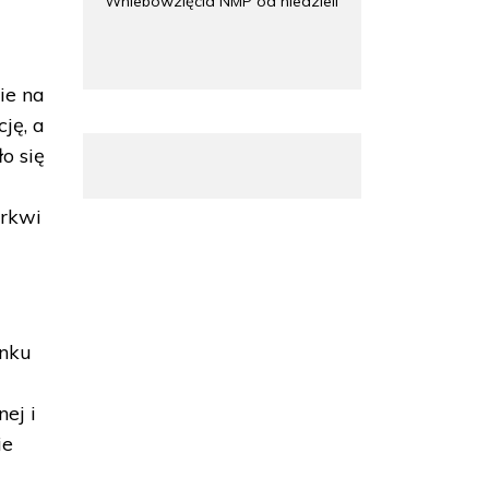
Wniebowzięcia NMP od niedzieli
ie na
ję, a
o się
erkwi
unku
.
ej i
ie