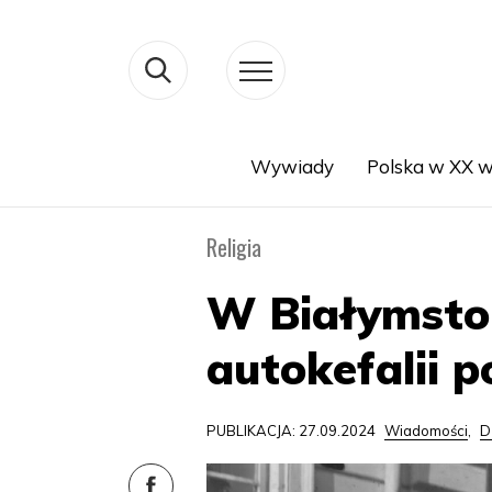
Wywiady
Polska w XX w
Search
Religia
W Białymstok
autokefalii p
PUBLIKACJA: 27.09.2024
Wiadomości
,
D