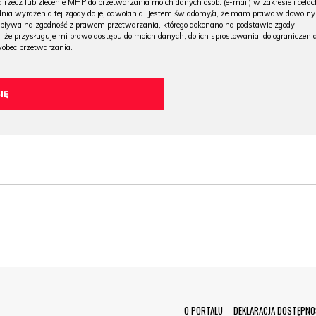
 rzecz lub zlecenie MHP do przetwarzania moich danych osob. (e-mail) w zakresie i celac
 dnia wyrażenia tej zgody do jej odwołania. Jestem świadomy/a, że mam prawo w dowoln
wpływa na zgodność z prawem przetwarzania, którego dokonano na podstawie zgody
, że przysługuje mi prawo dostępu do moich danych, do ich sprostowania, do ograniczeni
wobec przetwarzania.
O PORTALU
DEKLARACJA DOSTĘPNO