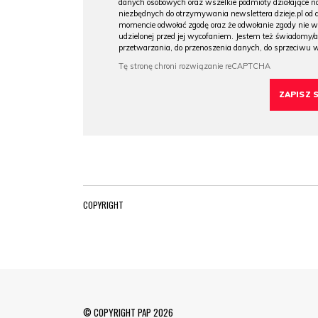
danych osobowych oraz wszelkie podmioty działające na
niezbędnych do otrzymywania newslettera dzieje.pl od
momencie odwołać zgodę oraz że odwołanie zgody nie 
udzielonej przed jej wycofaniem. Jestem też świadomy/a
przetwarzania, do przenoszenia danych, do sprzeciwu 
COPYRIGHT
© COPYRIGHT PAP 2026