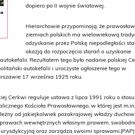
dopiero po II wojnie światowej.
na
Hierarchowie przypominają, że prawosław
ziemiach polskich ma wielowiekową tradyc
odzyskanie przez Polskę niepodległości stał
okazją do rozpoczęcia starań o uzyskanie
i autokefalii. Rezultatem tego było nadanie polskiej C
olitański autokefalii i uroczyste ogłoszenie tego w
arszawie 17 września 1925 roku.
iej Cerkwi reguluje ustawa z lipca 1991 roku o stos
licznego Kościoła Prawosławnego, w której jest m.in
zależny od jakiejkolwiek pozakrajowej władzy duchown
ch sprawach wewnętrznych własnym prawem, swobodn
jurysdykcyjną oraz zarządza swoimi sprawami.(PAP)