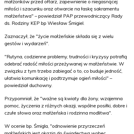
małżonków przed ołtarz, zapewnienie o niegasnącej
miłości i szacunku oraz otwarcie na łaskę sakramentu
małżeństwa" – powiedział PAP przewodniczący Rady
ds. Rodziny KEP bp Wiesław Śmigiel.
Zaznaczył, że "życie małżeńskie składa się z wielu
gestów i wydarzeń".
"Rutyna, codzienne problemy, trudności i kryzysy potrafią
odebrać radość miłości przeżywanej w małżeństwie. W
związku z tym trzeba zabiegać o to, co buduje jedność,
ułatwia komunikację i podtrzymuje ogień miłości" –
powiedział duchowny.
Przypomniał, że "ważne są kwiaty dla żony, wzajemna
pomoc, życzenia z różnych okazji, wspólne posiłki, dobre i
czułe słowa oraz małżeńska i rodzinna modlitwa".
W ocenie bp. Śmigla, "odnowienie przyrzeczeń
małżeńskich jest okazją do świadectwa wobec