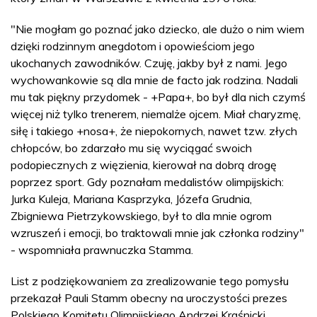
"Nie mogłam go poznać jako dziecko, ale dużo o nim wiem
dzięki rodzinnym anegdotom i opowieściom jego
ukochanych zawodników. Czuję, jakby był z nami. Jego
wychowankowie są dla mnie de facto jak rodzina. Nadali
mu tak piękny przydomek - +Papa+, bo był dla nich czymś
więcej niż tylko trenerem, niemalże ojcem. Miał charyzmę,
siłę i takiego +nosa+, że niepokornych, nawet tzw. złych
chłopców, bo zdarzało mu się wyciągać swoich
podopiecznych z więzienia, kierował na dobrą drogę
poprzez sport. Gdy poznałam medalistów olimpijskich:
Jurka Kuleja, Mariana Kasprzyka, Józefa Grudnia,
Zbigniewa Pietrzykowskiego, był to dla mnie ogrom
wzruszeń i emocji, bo traktowali mnie jak członka rodziny"
- wspomniała prawnuczka Stamma.
List z podziękowaniem za zrealizowanie tego pomysłu
przekazał Pauli Stamm obecny na uroczystości prezes
Polskiego Komitetu Olimpijskiego Andrzej Kraśnicki.