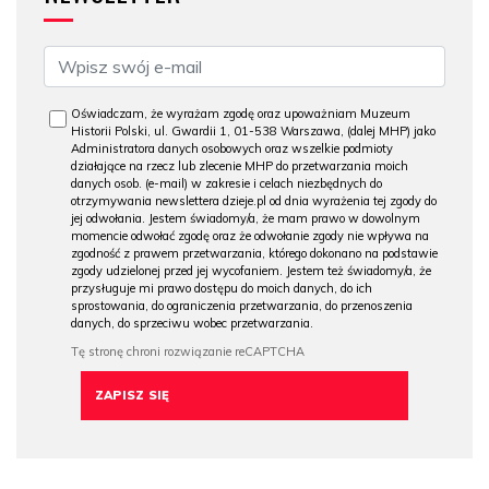
Oświadczam, że wyrażam zgodę oraz upoważniam Muzeum
Historii Polski, ul. Gwardii 1, 01-538 Warszawa, (dalej MHP) jako
Administratora danych osobowych oraz wszelkie podmioty
działające na rzecz lub zlecenie MHP do przetwarzania moich
danych osob. (e-mail) w zakresie i celach niezbędnych do
otrzymywania newslettera dzieje.pl od dnia wyrażenia tej zgody do
jej odwołania. Jestem świadomy/a, że mam prawo w dowolnym
momencie odwołać zgodę oraz że odwołanie zgody nie wpływa na
zgodność z prawem przetwarzania, którego dokonano na podstawie
zgody udzielonej przed jej wycofaniem. Jestem też świadomy/a, że
przysługuje mi prawo dostępu do moich danych, do ich
sprostowania, do ograniczenia przetwarzania, do przenoszenia
danych, do sprzeciwu wobec przetwarzania.