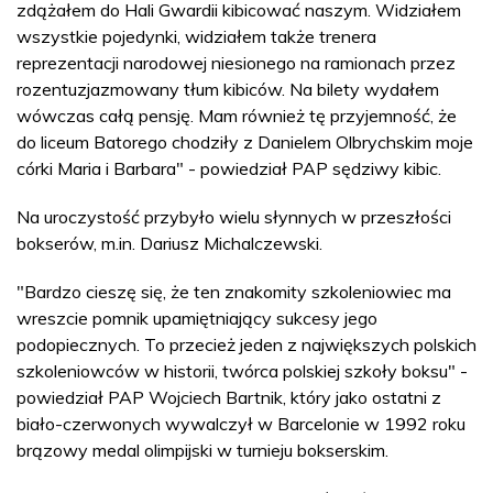
zdążałem do Hali Gwardii kibicować naszym. Widziałem
wszystkie pojedynki, widziałem także trenera
reprezentacji narodowej niesionego na ramionach przez
rozentuzjazmowany tłum kibiców. Na bilety wydałem
wówczas całą pensję. Mam również tę przyjemność, że
do liceum Batorego chodziły z Danielem Olbrychskim moje
córki Maria i Barbara" - powiedział PAP sędziwy kibic.
Na uroczystość przybyło wielu słynnych w przeszłości
bokserów, m.in. Dariusz Michalczewski.
"Bardzo cieszę się, że ten znakomity szkoleniowiec ma
wreszcie pomnik upamiętniający sukcesy jego
podopiecznych. To przecież jeden z największych polskich
szkoleniowców w historii, twórca polskiej szkoły boksu" -
powiedział PAP Wojciech Bartnik, który jako ostatni z
biało-czerwonych wywalczył w Barcelonie w 1992 roku
brązowy medal olimpijski w turnieju bokserskim.