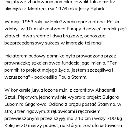
Inicjatywę zbudowania pomnika chwalił także mistrz
olimpijski z Montrealu w 1976 roku Jerzy Rybicki.
W maju 1953 roku w Hali Gwardii reprezentanci Polski
zdobyli w 10. mistrzostwach Europy dziewięć medali: pięć
złotych, dwa srebrne i dwa brązowe, odnosząc
bezprecedensowy sukces w imprezie tej rangi.
Inicjatorem budowy pomnika była prowadzona przez
prawnuczkę szkoleniowca fundacja jego imienia. "Ten
pomnik to projekt mojego życia. Jestem szczęśliwa i
wzruszona" - podkreśliła Paula Stamm.
W konkursie jury, złożone m.in. z członków Akademii
Sztuk Pięknych, jednomyślnie wybrało projekt Bułgara
Lubomira Grigorowa. Odlana z brązu postać Stamma, w
stroju treningowym, z rękawicami i ręcznikiem
przewieszonymi przez szyję, ma 240 cm i waży 700 kg.
Kolejne 20 mierzy podest, na którym została ustawiona.