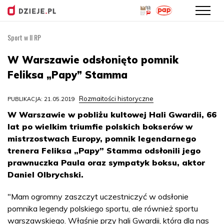
Sport w II RP
Przejdź
do
W Warszawie odsłonięto pomnik
treści
Feliksa „Papy” Stamma
Rozmaitości historyczne
PUBLIKACJA: 21.05.2019
W Warszawie w pobliżu kultowej Hali Gwardii, 66
lat po wielkim triumfie polskich bokserów w
mistrzostwach Europy, pomnik legendarnego
trenera Feliksa „Papy” Stamma odsłonili jego
prawnuczka Paula oraz sympatyk boksu, aktor
Daniel Olbrychski.
"Mam ogromny zaszczyt uczestniczyć w odsłonie
pomnika legendy polskiego sportu, ale również sportu
warszawskiego. Właśnie przy hali Gwardii, która dla nas