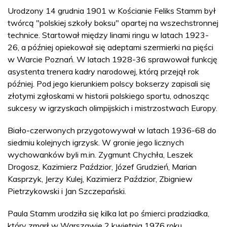
Urodzony 14 grudnia 1901 w Kościanie Feliks Stamm był
twórcą "polskiej szkoły boksu" opartej na wszechstronnej
technice. Startował między linami ringu w latach 1923-
26, a później opiekował się adeptami szermierki na pięści
w Warcie Poznań. W latach 1928-36 sprawował funkcję
asystenta trenera kadry narodowej, którą przejął rok
później. Pod jego kierunkiem polscy bokserzy zapisali się
złotymi zgłoskami w historii polskiego sportu, odnosząc
sukcesy w igrzyskach olimpijskich i mistrzostwach Europy.
Biało-czerwonych przygotowywał w latach 1936-68 do
siedmiu kolejnych igrzysk. W gronie jego licznych
wychowanków byli m.in. Zygmunt Chychła, Leszek
Drogosz, Kazimierz Paździor, Józef Grudzień, Marian
Kasprzyk, Jerzy Kulej, Kazimierz Paździor, Zbigniew
Pietrzykowski i Jan Szczepański.
Paula Stamm urodziła się kilka lat po śmierci pradziadka,
który zmarł w Warszawie 2 kwietnia 1976 roku.