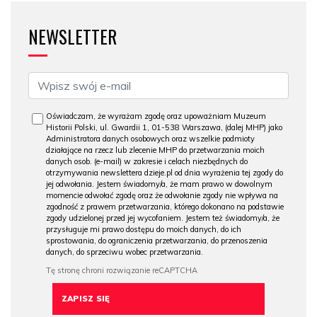
NEWSLETTER
Oświadczam, że wyrażam zgodę oraz upoważniam Muzeum
Historii Polski, ul. Gwardii 1, 01-538 Warszawa, (dalej MHP) jako
Administratora danych osobowych oraz wszelkie podmioty
działające na rzecz lub zlecenie MHP do przetwarzania moich
danych osob. (e-mail) w zakresie i celach niezbędnych do
otrzymywania newslettera dzieje.pl od dnia wyrażenia tej zgody do
jej odwołania. Jestem świadomy/a, że mam prawo w dowolnym
momencie odwołać zgodę oraz że odwołanie zgody nie wpływa na
zgodność z prawem przetwarzania, którego dokonano na podstawie
zgody udzielonej przed jej wycofaniem. Jestem też świadomy/a, że
przysługuje mi prawo dostępu do moich danych, do ich
sprostowania, do ograniczenia przetwarzania, do przenoszenia
danych, do sprzeciwu wobec przetwarzania.