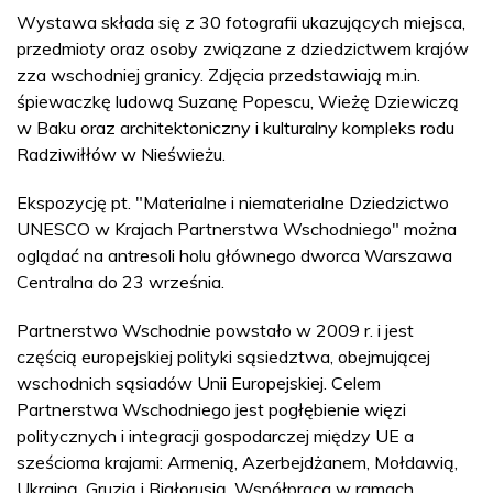
Wystawa składa się z 30 fotografii ukazujących miejsca,
przedmioty oraz osoby związane z dziedzictwem krajów
zza wschodniej granicy. Zdjęcia przedstawiają m.in.
śpiewaczkę ludową Suzanę Popescu, Wieżę Dziewiczą
w Baku oraz architektoniczny i kulturalny kompleks rodu
Radziwiłłów w Nieświeżu.
Ekspozycję pt. "Materialne i niematerialne Dziedzictwo
UNESCO w Krajach Partnerstwa Wschodniego" można
oglądać na antresoli holu głównego dworca Warszawa
Centralna do 23 września.
Partnerstwo Wschodnie powstało w 2009 r. i jest
częścią europejskiej polityki sąsiedztwa, obejmującej
wschodnich sąsiadów Unii Europejskiej. Celem
Partnerstwa Wschodniego jest pogłębienie więzi
politycznych i integracji gospodarczej między UE a
sześcioma krajami: Armenią, Azerbejdżanem, Mołdawią,
Ukrainą, Gruzją i Białorusią. Współpraca w ramach