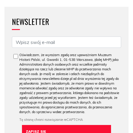
NEWSLETTER
Oświadczam, że wyrażam zgodę oraz upoważniam Muzeum
Historii Polski, ul. Gwardii 1, 01-538 Warszawa, (dalej MHP) jako
Administratora danych osobowych oraz wszelkie podmioty
działające na rzecz lub zlecenie MHP do przetwarzania moich
danych osob. (e-mail) w zakresie i celach niezbędnych do
otrzymywania newslettera dzieje.pl od dnia wyrażenia tej zgody do
jej odwołania. Jestem świadomy/a, że mam prawo w dowolnym
momencie odwołać zgodę oraz że odwołanie zgody nie wpływa na
zgodność z prawem przetwarzania, którego dokonano na podstawie
zgody udzielonej przed jej wycofaniem. Jestem też świadomy/a, że
przysługuje mi prawo dostępu do moich danych, do ich
sprostowania, do ograniczenia przetwarzania, do przenoszenia
danych, do sprzeciwu wobec przetwarzania.