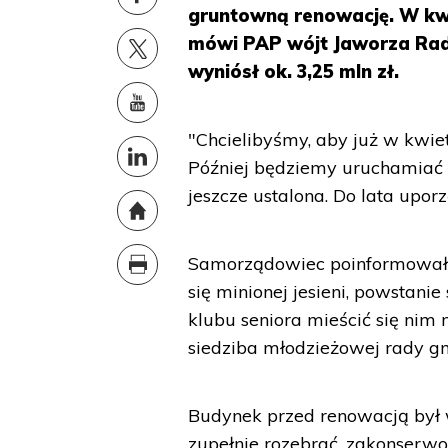
gruntowną renowację. W kwie
mówi PAP wójt Jaworza Rad
wyniósł ok. 3,25 mln zł.
"Chcielibyśmy, aby już w kwiet
Później będziemy uruchamiać ko
jeszcze ustalona. Do lata upor
Samorządowiec poinformował, ż
się minionej jesieni, powstan
klubu seniora mieścić się nim 
siedziba młodzieżowej rady g
Budynek przed renowacją był 
zupełnie rozebrać, zakonserwo