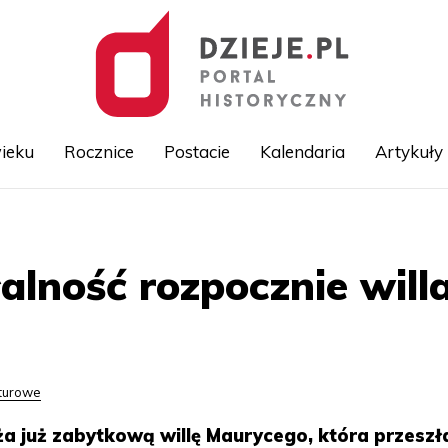
ieku
Rocznice
Postacie
Kalendaria
Artykuły
Przejdź
do
treści
alność rozpocznie wil
lturowe
 już zabytkową willę Maurycego, która przeszł