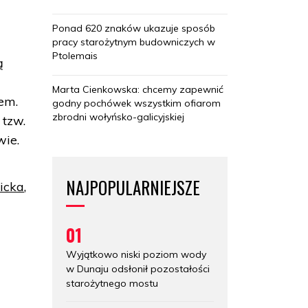
Ponad 620 znaków ukazuje sposób
pracy starożytnym budowniczych w
Ptolemais
ą
Marta Cienkowska: chcemy zapewnić
em.
godny pochówek wszystkim ofiarom
zbrodni wołyńsko-galicyjskiej
 tzw.
wie.
NAJPOPULARNIEJSZE
icka
,
01
Wyjątkowo niski poziom wody
w Dunaju odsłonił pozostałości
starożytnego mostu