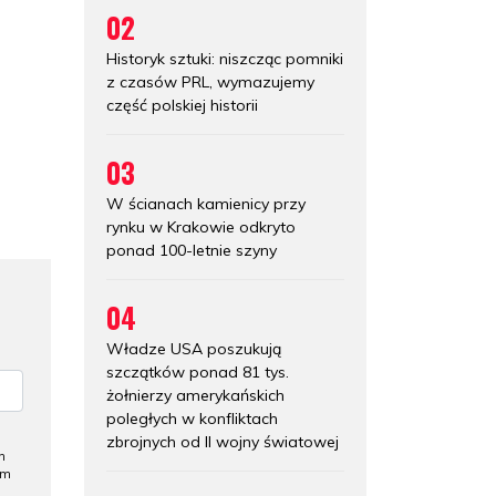
02
Historyk sztuki: niszcząc pomniki
z czasów PRL, wymazujemy
część polskiej historii
03
W ścianach kamienicy przy
rynku w Krakowie odkryto
ponad 100-letnie szyny
04
Władze USA poszukują
szczątków ponad 81 tys.
żołnierzy amerykańskich
poległych w konfliktach
zbrojnych od II wojny światowej
h
ym