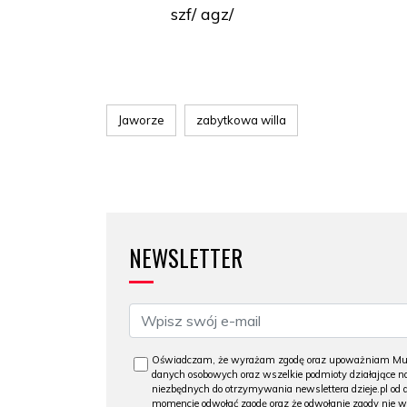
szf/ agz/
Jaworze
zabytkowa willa
NEWSLETTER
Oświadczam, że wyrażam zgodę oraz upoważniam Muzeu
danych osobowych oraz wszelkie podmioty działające na
niezbędnych do otrzymywania newslettera dzieje.pl od
momencie odwołać zgodę oraz że odwołanie zgody nie 