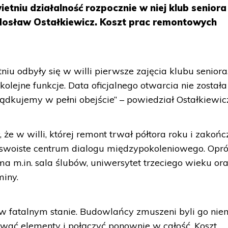
tniu działalność rozpocznie w niej klub seniora
osław Ostałkiewicz. Koszt prac remontowych
niu odbyły się w willi pierwsze zajęcia klubu seniora
lejne funkcje. Data oficjalnego otwarcia nie została
ządkujemy w pełni obejście” – powiedział Ostałkiewic
e w willi, której remont trwał półtora roku i zakońc
ie swoiste centrum dialogu międzypokoleniowego. Opr
ma m.in. sala ślubów, uniwersytet trzeciego wieku or
miny.
w fatalnym stanie. Budowlańcy zmuszeni byli go nie
wać elementy i połączyć ponownie w całość. Koszt