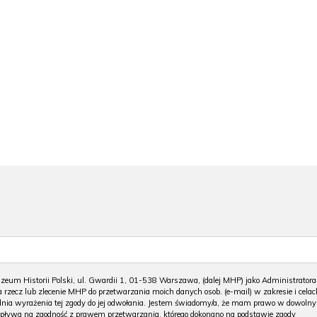
m Historii Polski, ul. Gwardii 1, 01-538 Warszawa, (dalej MHP) jako Administratora
 rzecz lub zlecenie MHP do przetwarzania moich danych osob. (e-mail) w zakresie i celac
 dnia wyrażenia tej zgody do jej odwołania. Jestem świadomy/a, że mam prawo w dowoln
wpływa na zgodność z prawem przetwarzania, którego dokonano na podstawie zgody