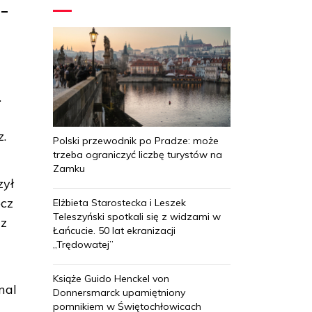
 –
.
z.
Polski przewodnik po Pradze: może
trzeba ograniczyć liczbę turystów na
Zamku
zył
ócz
Elżbieta Starostecka i Leszek
Teleszyński spotkali się z widzami w
az
Łańcucie. 50 lat ekranizacji
„Trędowatej”
Książe Guido Henckel von
mal
Donnersmarck upamiętniony
pomnikiem w Świętochłowicach