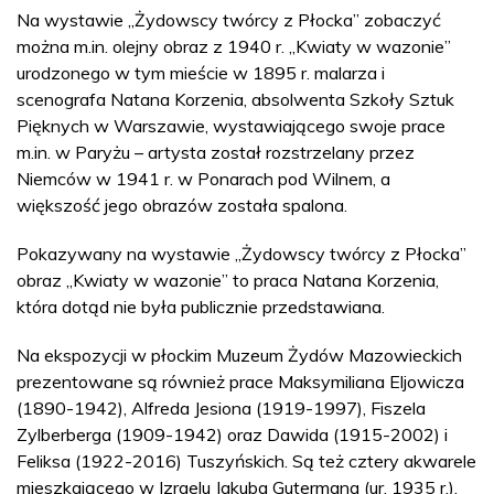
Na wystawie „Żydowscy twórcy z Płocka” zobaczyć
można m.in. olejny obraz z 1940 r. „Kwiaty w wazonie”
urodzonego w tym mieście w 1895 r. malarza i
scenografa Natana Korzenia, absolwenta Szkoły Sztuk
Pięknych w Warszawie, wystawiającego swoje prace
m.in. w Paryżu – artysta został rozstrzelany przez
Niemców w 1941 r. w Ponarach pod Wilnem, a
większość jego obrazów została spalona.
Pokazywany na wystawie „Żydowscy twórcy z Płocka”
obraz „Kwiaty w wazonie” to praca Natana Korzenia,
która dotąd nie była publicznie przedstawiana.
Na ekspozycji w płockim Muzeum Żydów Mazowieckich
prezentowane są również prace Maksymiliana Eljowicza
(1890-1942), Alfreda Jesiona (1919-1997), Fiszela
Zylberberga (1909-1942) oraz Dawida (1915-2002) i
Feliksa (1922-2016) Tuszyńskich. Są też cztery akwarele
mieszkającego w Izraelu Jakuba Gutermana (ur. 1935 r.),