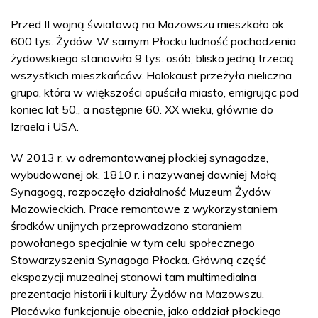
Przed II wojną światową na Mazowszu mieszkało ok.
600 tys. Żydów. W samym Płocku ludność pochodzenia
żydowskiego stanowiła 9 tys. osób, blisko jedną trzecią
wszystkich mieszkańców. Holokaust przeżyła nieliczna
grupa, która w większości opuściła miasto, emigrując pod
koniec lat 50., a następnie 60. XX wieku, głównie do
Izraela i USA.
W 2013 r. w odremontowanej płockiej synagodze,
wybudowanej ok. 1810 r. i nazywanej dawniej Małą
Synagogą, rozpoczęło działalność Muzeum Żydów
Mazowieckich. Prace remontowe z wykorzystaniem
środków unijnych przeprowadzono staraniem
powołanego specjalnie w tym celu społecznego
Stowarzyszenia Synagoga Płocka. Główną część
ekspozycji muzealnej stanowi tam multimedialna
prezentacja historii i kultury Żydów na Mazowszu.
Placówka funkcjonuje obecnie, jako oddział płockiego