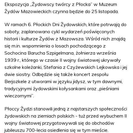
Ekspozycja „Żydowscy twórcy z Płocka” w Muzeum
Żydów Mazowieckich czynna będzie do 25 listopada.
W ramach 6. Płockich Dni Żydowskich, które potrwają do
soboty, zaplanowano cykl wydarzeń poświęconych
historii i kulturze Żydów z Mazowsza. Wśród nich znajdą
się m.in. wspomnienia o losach pochodzącego z
Sochocina Barucha Szpigelmana, żołnierza września
1939 r., którego w czasie II wojny światowej ukrywały
szkolne koleżanki, Stefania z Czyżewskich Lejkowska i jej
dwie siostry. Odbędzie się także koncert zespołu
Berjozkele z utworami w języku jidysz, w tym dawnymi,
tradycyjnymi żydowskimi kołysankami oraz „pieśniami
wieczornymi”.
Płoccy Żydzi stanowili jedną z najstarszych społeczności
żydowskich na ziemiach polskich - tuż przed wybuchem II
wojny światowej przygotowywali się do obchodów
jubileuszu 700-lecia osiedlenia się w tym mieście.