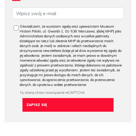
Oświadczam, że wyrażam zgodę oraz upoważniam Muzeum
Historii Polski, ul. Gwardii 1, 01-538 Warszawa, (dalej MHP) jako
Administratora danych osobowych oraz wszelkie podmioty
działające na rzecz lub zlecenie MHP do przetwarzania moich
danych osob. (e-mail) w zakresie i celach niezbędnych do
otrzymywania newslettera dzieje.pl od dnia wyrażenia tej zgody do
jej odwołania. Jestem świadomy/a, że mam prawo w dowolnym
momencie odwołać zgodę oraz że odwołanie zgody nie wpływa na
zgodność z prawem przetwarzania, którego dokonano na podstawie
zgody udzielonej przed jej wycofaniem. Jestem też świadomy/a, że
przysługuje mi prawo dostępu do moich danych, do ich
sprostowania, do ograniczenia przetwarzania, do przenoszenia
danych, do sprzeciwu wobec przetwarzania.