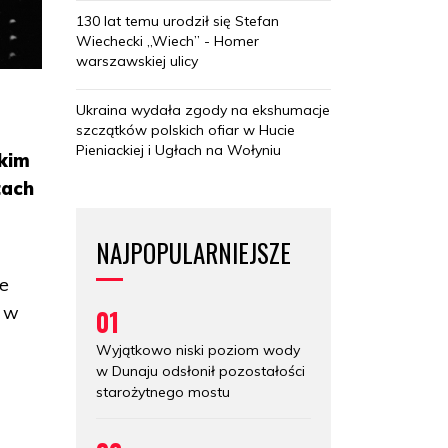
130 lat temu urodził się Stefan
Wiechecki „Wiech” - Homer
warszawskiej ulicy
Ukraina wydała zgody na ekshumacje
szczątków polskich ofiar w Hucie
Pieniackiej i Ugłach na Wołyniu
kim
tach
NAJPOPULARNIEJSZE
re
w w
01
Wyjątkowo niski poziom wody
w Dunaju odsłonił pozostałości
starożytnego mostu