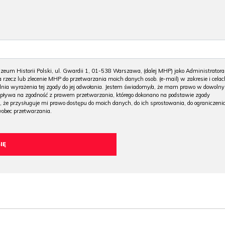
m Historii Polski, ul. Gwardii 1, 01-538 Warszawa, (dalej MHP) jako Administratora
 rzecz lub zlecenie MHP do przetwarzania moich danych osob. (e-mail) w zakresie i celac
 dnia wyrażenia tej zgody do jej odwołania. Jestem świadomy/a, że mam prawo w dowoln
wpływa na zgodność z prawem przetwarzania, którego dokonano na podstawie zgody
, że przysługuje mi prawo dostępu do moich danych, do ich sprostowania, do ograniczeni
wobec przetwarzania.