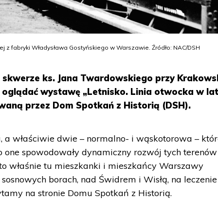
ej z fabryki Władysława Gostyńskiego w Warszawie. Źródło: NAC/DSH
 skwerze ks. Jana Twardowskiego przy Krakows
 oglądać wystawę „Letnisko. Linia otwocka w la
owaną przez Dom Spotkań z Historią (DSH).
a, a właściwie dwie – normalno- i wąskotorowa – któ
 „To one spowodowały dynamiczny rozwój tych terenó
 to właśnie tu mieszkanki i mieszkańcy Warszawy
sosnowych borach, nad Świdrem i Wisłą, na leczenie
ytamy na stronie Domu Spotkań z Historią.