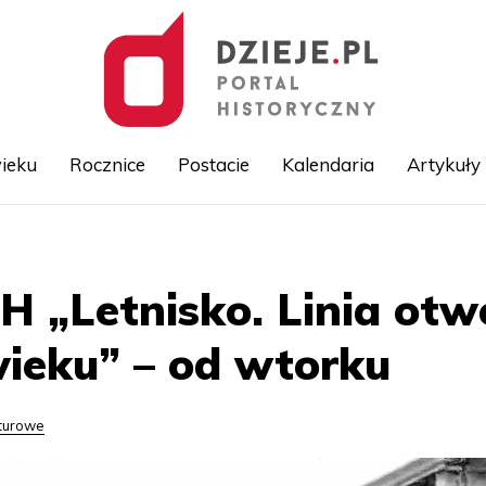
ieku
Rocznice
Postacie
Kalendaria
Artykuły
Przejdź
do
treści
 „Letnisko. Linia otw
 wieku” – od wtorku
lturowe