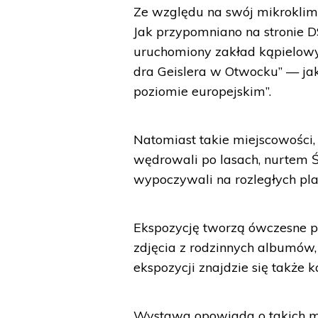
Ze względu na swój mikroklima
Jak przypomniano na stronie DS
uruchomiony zakład kąpielowy
dra Geislera w Otwocku” — jak
poziomie europejskim”.
Natomiast takie miejscowości, j
wędrowali po lasach, nurtem Ś
wypoczywali na rozległych pla
Ekspozycję tworzą ówczesne pla
zdjęcia z rodzinnych albumów
ekspozycji znajdzie się także 
Wystawa opowiada o takich mi