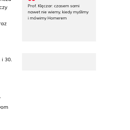
Prof. Klęczar: czasem sami
czy
nawet nie wiemy, kiedy myślimy
i mówimy Homerem
raz
 i 30.
”
 Dom