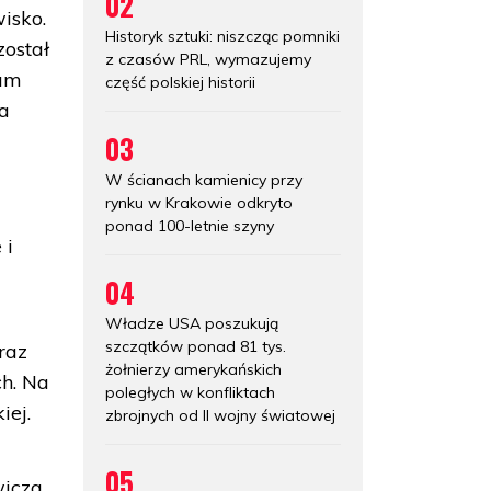
02
isko.
Historyk sztuki: niszcząc pomniki
został
z czasów PRL, wymazujemy
ium
część polskiej historii
na
03
W ścianach kamienicy przy
rynku w Krakowie odkryto
ponad 100-letnie szyny
 i
04
Władze USA poszukują
szczątków ponad 81 tys.
raz
żołnierzy amerykańskich
h. Na
poległych w konfliktach
iej.
zbrojnych od II wojny światowej
05
wicza