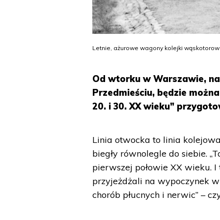
Letnie, ażurowe wagony kolejki wąskotorow
Od wtorku w Warszawie, na
Przedmieściu, będzie można
20. i 30. XX wieku” przygot
Linia otwocka to linia kolejow
biegły równolegle do siebie.
pierwszej połowie XX wieku. I
przyjeżdżali na wypoczynek w 
chorób płucnych i nerwic” – cz