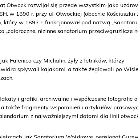
t Otwock rozwijał się przede wszystkim jako uzdrow
H, w 1890 r. przy ul. Otwockiej (obecnie Kościuszki) 
, który w 1893 r. funkcjonował pod nazwą „Sanator
o „całoroczne, nizinne sanatorium przeciwgruźlicze 
ak Falenica czy Michalin, żyły z letników, którzy
widra spływali kajakami, a także żeglowali po Wiśle
żach.
katy i grafiki, archiwalne i współczesne fotografie o
, a także fragmenty wspomnień i artykułów prasowyc
kalendarium z najważniejszymi datami dla linii otwock
ejscach, jak Sanatorium Wojskowe, pensjonat Gure