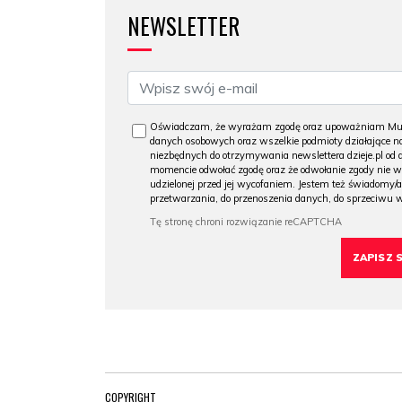
NEWSLETTER
Oświadczam, że wyrażam zgodę oraz upoważniam Muzeu
danych osobowych oraz wszelkie podmioty działające na
niezbędnych do otrzymywania newslettera dzieje.pl od
momencie odwołać zgodę oraz że odwołanie zgody nie 
udzielonej przed jej wycofaniem. Jestem też świadomy/a
przetwarzania, do przenoszenia danych, do sprzeciwu 
COPYRIGHT