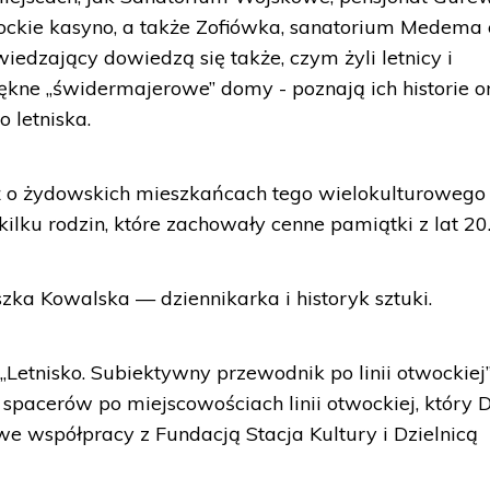
ockie kasyno, a także Zofiówka, sanatorium Medema 
edzający dowiedzą się także, czym żyli letnicy i
iękne „świdermajerowe” domy - poznają ich historie o
 letniska.
 o żydowskich mieszkańcach tego wielokulturowego
 kilku rodzin, które zachowały cenne pamiątki z lat 20.
zka Kowalska — dziennikarka i historyk sztuki.
Letnisko. Subiektywny przewodnik po linii otwockiej
l spacerów po miejscowościach linii otwockiej, który
we współpracy z Fundacją Stacja Kultury i Dzielnicą