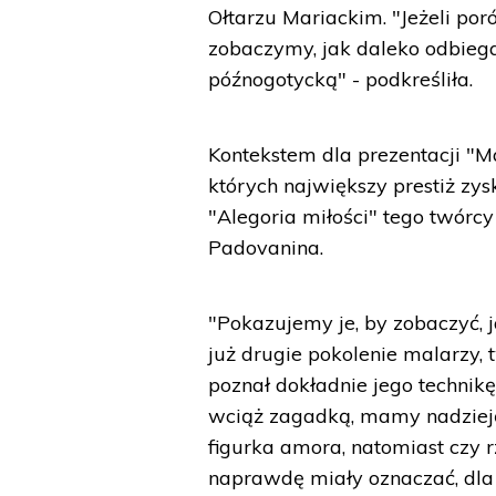
Ołtarzu Mariackim. "Jeżeli po
zobaczymy, jak daleko odbieg
późnogotycką" - podkreśliła.
Kontekstem dla prezentacji "M
których największy prestiż zy
"Alegoria miłości" tego twórc
Padovanina.
"Pokazujemy je, by zobaczyć, 
już drugie pokolenie malarzy, 
poznał dokładnie jego technik
wciąż zagadką, mamy nadzieję,
figurka amora, natomiast czy rz
naprawdę miały oznaczać, dla 