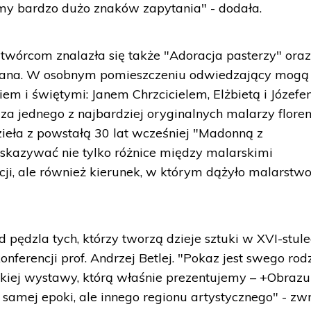
amy bardzo dużo znaków zapytania" - dodała.
twórcom znalazła się także "Adoracja pasterzy" ora
ssana. W osobnym pomieszczeniu odwiedzający mogą
em i świętymi: Janem Chrzcicielem, Elżbietą i Józef
za jednego z najbardziej oryginalnych malarzy flore
ieła z powstałą 30 lat wcześniej "Madonną z
skazywać nie tylko różnice między malarskimi
cji, ale również kierunek, w którym dążyło malarstw
pędzla tych, którzy tworzą dzieje sztuki w XVI-stule
onferencji prof. Andrzej Betlej. "Pokaz jest swego rod
kiej wystawy, którą właśnie prezentujemy – +Obrazu
 samej epoki, ale innego regionu artystycznego" - zwr