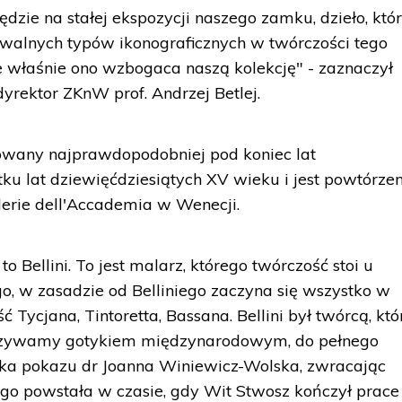
będzie na stałej ekspozycji naszego zamku, dzieło, któr
awalnych typów ikonograficznych w twórczości tego
że właśnie ono wzbogaca naszą kolekcję" - zaznaczył
yrektor ZKnW prof. Andrzej Betlej.
lowany najprawdopodobniej pod koniec lat
tku lat dziewięćdziesiątych XV wieku i jest powtórze
erie dell'Accademia w Wenecji.
to Bellini. To jest malarz, którego twórczość stoi u
, w zasadzie od Belliniego zaczyna się wszystko w
 Tycjana, Tintoretta, Bassana. Bellini był twórcą, któ
 nazywamy gotykiem międzynarodowym, do pełnego
rka pokazu dr Joanna Winiewicz-Wolska, zwracając
go powstała w czasie, gdy Wit Stwosz kończył prace