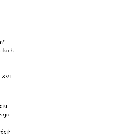
z
em"
nckich
o XVI
ciu
zaju
ócił