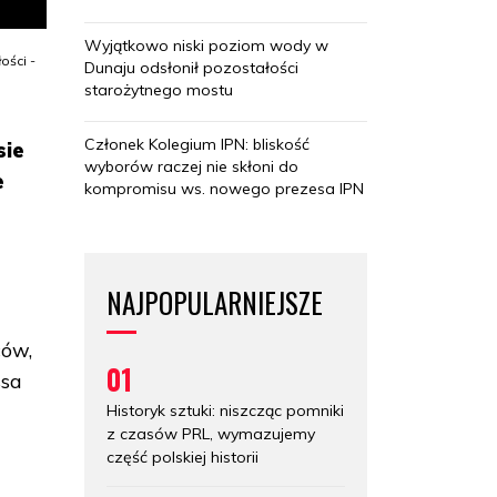
Wyjątkowo niski poziom wody w
ości -
Dunaju odsłonił pozostałości
starożytnego mostu
Członek Kolegium IPN: bliskość
sie
wyborów raczej nie skłoni do
e
kompromisu ws. nowego prezesa IPN
NAJPOPULARNIEJSZE
ców,
01
ssa
Historyk sztuki: niszcząc pomniki
z czasów PRL, wymazujemy
część polskiej historii