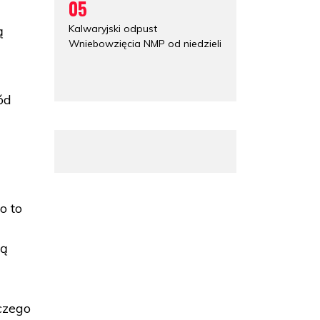
05
Kalwaryjski odpust
ą
Wniebowzięcia NMP od niedzieli
ód
o to
są
czego