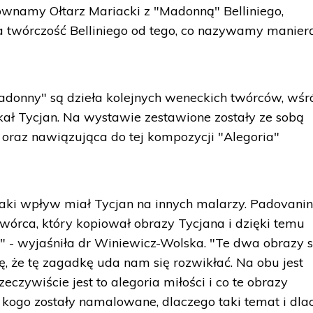
równamy Ołtarz Mariacki z "Madonną" Belliniego,
a twórczość Belliniego od tego, co nazywamy manier
adonny" są dzieła kolejnych weneckich twórców, wśr
skał Tycjan. Na wystawie zestawione zostały ze sobą
y oraz nawiązująca do tej kompozycji "Alegoria"
jaki wpływ miał Tycjan na innych malarzy. Padovanin
twórca, który kopiował obrazy Tycjana i dzięki temu
ę" - wyjaśniła dr Winiewicz-Wolska. "Te dwa obrazy 
 że tę zagadkę uda nam się rozwikłać. Na obu jest
eczywiście jest to alegoria miłości i co te obrazy
kogo zostały namalowane, dlaczego taki temat i dla