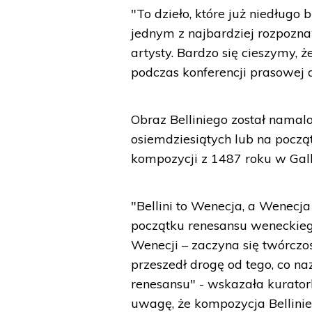
"To dzieło, które już niedługo 
jednym z najbardziej rozpozn
artysty. Bardzo się cieszymy, 
podczas konferencji prasowej d
Obraz Belliniego został nama
osiemdziesiątych lub na począ
kompozycji z 1487 roku w Gall
"Bellini to Wenecja, a Wenecja 
początku renesansu weneckiego
Wenecji – zaczyna się twórczość
przeszedł drogę od tego, co
renesansu" - wskazała kurato
uwagę, że kompozycja Bellinie