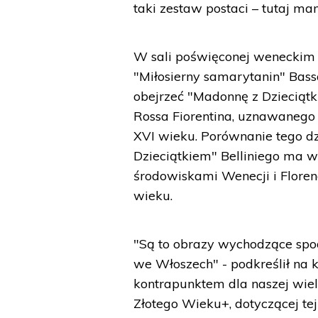
taki zestaw postaci – tutaj m
W sali poświęconej weneckim 
"Miłosierny samarytanin" Ba
obejrzeć "Madonnę z Dzieciątki
Rossa Fiorentina, uznawanego 
XVI wieku. Porównanie tego dz
Dzieciątkiem" Belliniego ma w
środowiskami Wenecji i Floren
wieku.
"Są to obrazy wychodzące spod 
we Włoszech" - podkreślił na k
kontrapunktem dla naszej wiel
Złotego Wieku+, dotyczącej tej