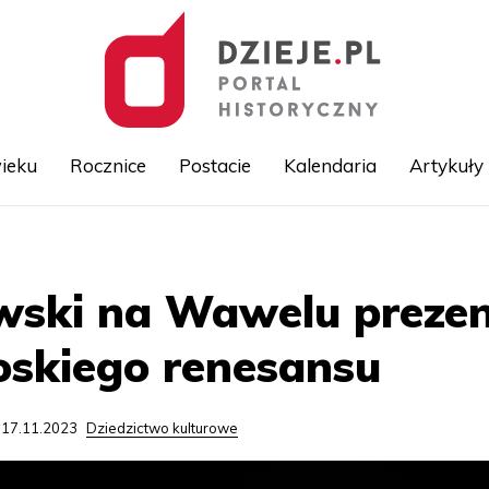
ieku
Rocznice
Postacie
Kalendaria
Artykuły
Przejdź
do
treści
wski na Wawelu prezen
oskiego renesansu
 17.11.2023
Dziedzictwo kulturowe