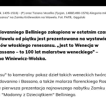
. 1435–1516) - (P) oraz Tiziano Vecellio (Tycjan, 1488/1490–1576) Alegoria mił
esansu" na Zamku Królewskim na Wawelu. Fot. PAP/Ł. Gągulski
iovanniego Belliniego zakupiona w ostatnim cza
Wawelu od piątku jest prezentowana na wystawi
zów włoskiego renesansu. „Jest to Wenecja w
 Bassano – to 100 lat malarstwa weneckiego” –
na Winiewicz-Wolska.
su" to kameralny pokaz dzieł takich weneckich twór
Padovanino i Bassano, a także malarza florenckiego Ro
nie pierwsza prezentacja najnowszego nabytku Zamku
 "Madonny z Dzieciątkiem" Belliniego.