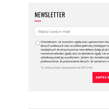
NEWSLETTER
Oświadczam, że wyrażam zgodę oraz upoważniam Muzeu
danych osobowych oraz wszelkie podmioty działające na
niezbędnych do otrzymywania newslettera dzieje.pl od
momencie odwołać zgodę oraz że odwołanie zgody nie 
udzielonej przed jej wycofaniem. Jestem też świadomy/a
przetwarzania, do przenoszenia danych, do sprzeciwu 