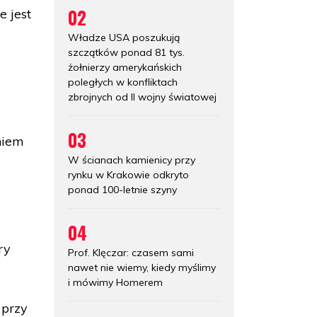
02
e jest
Władze USA poszukują
szczątków ponad 81 tys.
żołnierzy amerykańskich
poległych w konfliktach
zbrojnych od II wojny światowej
03
niem
W ścianach kamienicy przy
rynku w Krakowie odkryto
ponad 100-letnie szyny
04
ry
Prof. Klęczar: czasem sami
nawet nie wiemy, kiedy myślimy
i mówimy Homerem
 przy