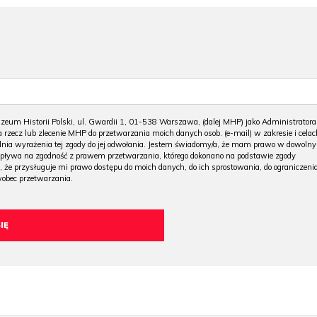
m Historii Polski, ul. Gwardii 1, 01-538 Warszawa, (dalej MHP) jako Administratora
 rzecz lub zlecenie MHP do przetwarzania moich danych osob. (e-mail) w zakresie i celac
 dnia wyrażenia tej zgody do jej odwołania. Jestem świadomy/a, że mam prawo w dowoln
wpływa na zgodność z prawem przetwarzania, którego dokonano na podstawie zgody
, że przysługuje mi prawo dostępu do moich danych, do ich sprostowania, do ograniczeni
wobec przetwarzania.