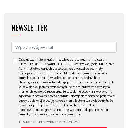
NEWSLETTER
Oświadczam, że wyrażam zgodę oraz upoważniam Muzeum
Historii Polski, ul. Gwardii 1, 01-538 Warszawa, (dalej MHP) jako
Administratora danych osobowych oraz wszelkie podmioty
działające na rzecz lub zlecenie MHP do przetwarzania moich
danych osob. (e-mail) w zakresie i celach niezbędnych do
otrzymywania newslettera dzieje.pl od dnia wyrażenia tej zgody do
jej odwołania. Jestem świadomy/a, że mam prawo w dowolnym
momencie odwołać zgodę oraz że odwołanie zgody nie wpływa na
zgodność z prawem przetwarzania, którego dokonano na podstawie
zgody udzielonej przed jej wycofaniem. Jestem też świadomy/a, że
przysługuje mi prawo dostępu do moich danych, do ich
sprostowania, do ograniczenia przetwarzania, do przenoszenia
danych, do sprzeciwu wobec przetwarzania.