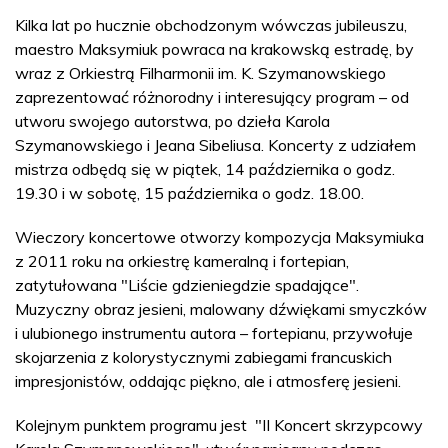
Kilka lat po hucznie obchodzonym wówczas jubileuszu,
maestro Maksymiuk powraca na krakowską estradę, by
wraz z Orkiestrą Filharmonii im. K. Szymanowskiego
zaprezentować różnorodny i interesujący program – od
utworu swojego autorstwa, po dzieła Karola
Szymanowskiego i Jeana Sibeliusa. Koncerty z udziałem
mistrza odbędą się w piątek, 14 października o godz.
19.30 i w sobotę, 15 października o godz. 18.00.
Wieczory koncertowe otworzy kompozycja Maksymiuka
z 2011 roku na orkiestrę kameralną i fortepian,
zatytułowana "Liście gdzieniegdzie spadające".
Muzyczny obraz jesieni, malowany dźwiękami smyczków
i ulubionego instrumentu autora – fortepianu, przywołuje
skojarzenia z kolorystycznymi zabiegami francuskich
impresjonistów, oddając piękno, ale i atmosferę jesieni.
Kolejnym punktem programu jest "II Koncert skrzypcowy