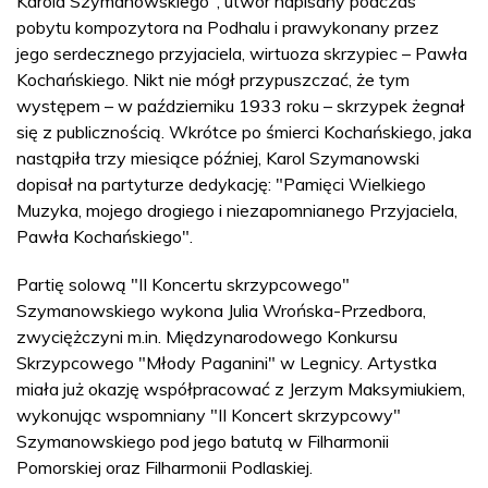
Karola Szymanowskiego", utwór napisany podczas
pobytu kompozytora na Podhalu i prawykonany przez
jego serdecznego przyjaciela, wirtuoza skrzypiec – Pawła
Kochańskiego. Nikt nie mógł przypuszczać, że tym
występem – w październiku 1933 roku – skrzypek żegnał
się z publicznością. Wkrótce po śmierci Kochańskiego, jaka
nastąpiła trzy miesiące później, Karol Szymanowski
dopisał na partyturze dedykację: "Pamięci Wielkiego
Muzyka, mojego drogiego i niezapomnianego Przyjaciela,
Pawła Kochańskiego".
Partię solową "II Koncertu skrzypcowego"
Szymanowskiego wykona Julia Wrońska-Przedbora,
zwyciężczyni m.in. Międzynarodowego Konkursu
Skrzypcowego "Młody Paganini" w Legnicy. Artystka
miała już okazję współpracować z Jerzym Maksymiukiem,
wykonując wspomniany "II Koncert skrzypcowy"
Szymanowskiego pod jego batutą w Filharmonii
Pomorskiej oraz Filharmonii Podlaskiej.