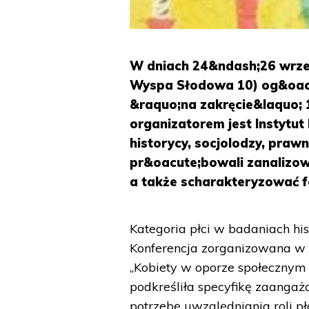
W dniach 24&ndash;26 wrześn
Wyspa Słodowa 10) og&oacu
&raquo;na zakręcie&laquo;
organizatorem jest Instytu
historycy, socjolodzy, praw
pr&oacute;bowali zanalizowa
a także scharakteryzować f
Kategoria płci w badaniach his
Konferencja zorganizowana w k
„Kobiety w oporze społecznym
podkreśliła specyfikę zaangaż
potrzebę uwzględniania roli pł