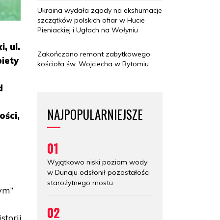
Ukraina wydała zgody na ekshumacje
szczątków polskich ofiar w Hucie
Pieniackiej i Ugłach na Wołyniu
, ul.
Zakończono remont zabytkowego
iety
kościoła św. Wojciecha w Bytomiu
d
NAJPOPULARNIEJSZE
ości,
01
Wyjątkowo niski poziom wody
w Dunaju odsłonił pozostałości
starożytnego mostu
zym”
02
storii