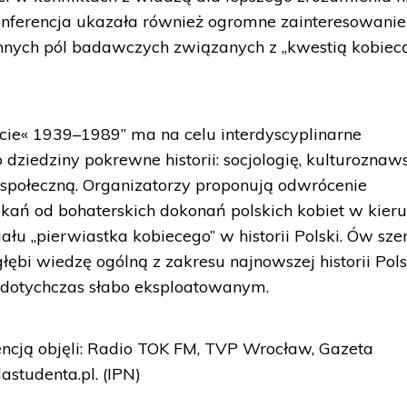
 Konferencja ukazała również ogromne zainteresowanie
innych pól badawczych związanych z „kwestią kobiec
ęcie« 1939–1989” ma na celu interdyscyplinarne
dziedziny pokrewne historii: socjologię, kulturoznaw
 społeczną. Organizatorzy proponują odwrócenie
ań od bohaterskich dokonań polskich kobiet w kier
ału „pierwiastka kobiecego” w historii Polski. Ów sze
ębi wiedzę ogólną z zakresu najnowszej historii Pols
u dotychczas słabo eksploatowanym.
ncją objęli: Radio TOK FM, TVP Wrocław, Gazeta
astudenta.pl. (IPN)