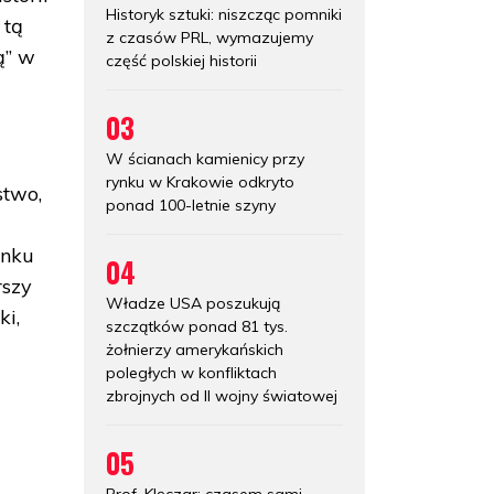
Historyk sztuki: niszcząc pomniki
 tą
z czasów PRL, wymazujemy
ą” w
część polskiej historii
03
W ścianach kamienicy przy
rynku w Krakowie odkryto
stwo,
ponad 100-letnie szyny
unku
04
rszy
Władze USA poszukują
ki,
szczątków ponad 81 tys.
żołnierzy amerykańskich
poległych w konfliktach
zbrojnych od II wojny światowej
05
Prof. Klęczar: czasem sami