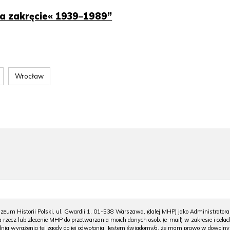
na zakręcie« 1939–1989”
Wrocław
m Historii Polski, ul. Gwardii 1, 01-538 Warszawa, (dalej MHP) jako Administratora
 rzecz lub zlecenie MHP do przetwarzania moich danych osob. (e-mail) w zakresie i celac
 dnia wyrażenia tej zgody do jej odwołania. Jestem świadomy/a, że mam prawo w dowoln