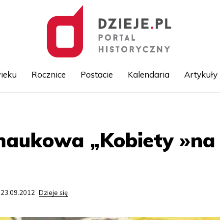
ieku
Rocznice
Postacie
Kalendaria
Artykuły
Przejdź
do
treści
naukowa „Kobiety »na 
 23.09.2012
Dzieje się