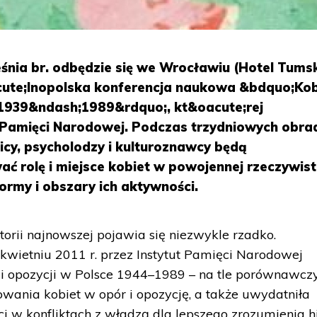
ia br. odbędzie się we Wrocławiu (Hotel Tumski
te;lnopolska konferencja naukowa &bdquo;Kob
 1939&ndash;1989&rdquo;, kt&oacute;rej
t Pamięci Narodowej. Podczas trzydniowych obra
nicy, psycholodzy i kulturoznawcy będą
ć rolę i miejsce kobiet w powojennej rzeczywist
ormy i obszary ich aktywności.
torii najnowszej pojawia się niezwykle rzadko.
wietniu 2011 r. przez Instytut Pamięci Narodowej
 i opozycji w Polsce 1944–1989 – na tle porównawc
owania kobiet w opór i opozycję, a także uwydatniła
ci w konfliktach z władzą dla lepszego zrozumienia hi