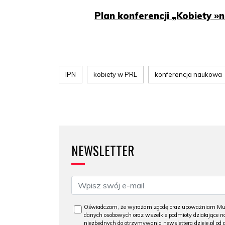
Plan konferencji „Kobiety »
IPN
kobiety w PRL
konferencja naukowa
NEWSLETTER
Oświadczam, że wyrażam zgodę oraz upoważniam Muzeu
danych osobowych oraz wszelkie podmioty działające na
niezbędnych do otrzymywania newslettera dzieje.pl od