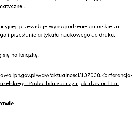
matycznej.
encyjnej; przewiduje wynagrodzenie autorskie za
go i przesłanie artykułu naukowego do druku.
 się na książkę.
szawa.ipn.gov.pl/waw/aktualnosci/137938,Konferencja-
elskiego-Proba-bilansu-czyli-jak-dzis-oc.html
zawie