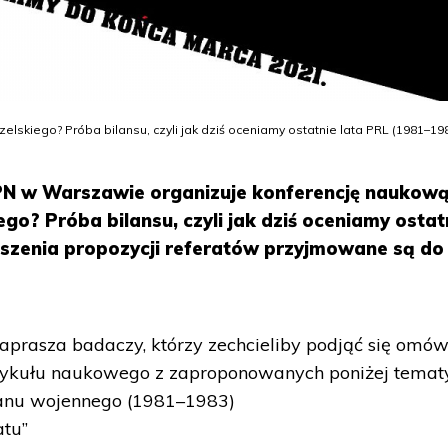
lskiego? Próba bilansu, czyli jak dziś oceniamy ostatnie lata PRL (1981–19
 IPN w Warszawie organizuje konferencję naukow
go? Próba bilansu, czyli jak dziś oceniamy ostat
oszenia propozycji referatów przyjmowane są do
aprasza badaczy, którzy zechcieliby podjąć się omów
tykułu naukowego z zaproponowanych poniżej temat
tanu wojennego (1981–1983)
atu”