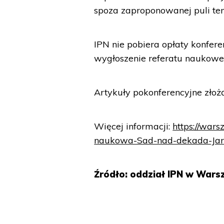
spoza zaproponowanej puli te
IPN nie pobiera opłaty konfer
wygłoszenie referatu naukowe
Artykuły pokonferencyjne złożą
Więcej informacji:
https://war
naukowa-Sad-nad-dekada-Jaruz
Źródło: oddział IPN w Wars