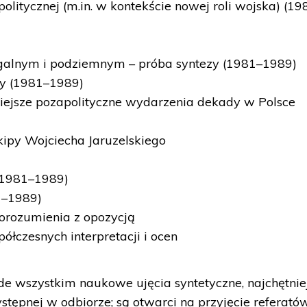
politycznej (m.in. w kontekście nowej roli wojska) (19
legalnym i podziemnym – próba syntezy (1981–1989)
zy (1981–1989)
żniejsze pozapolityczne wydarzenia dekady w Polsce
kipy Wojciecha Jaruzelskiego
 (1981–1989)
1–1989)
porozumienia z opozycją
ółczesnych interpretacji i ocen
de wszystkim naukowe ujęcia syntetyczne, najchętnie
tępnej w odbiorze; są otwarci na przyjęcie referató