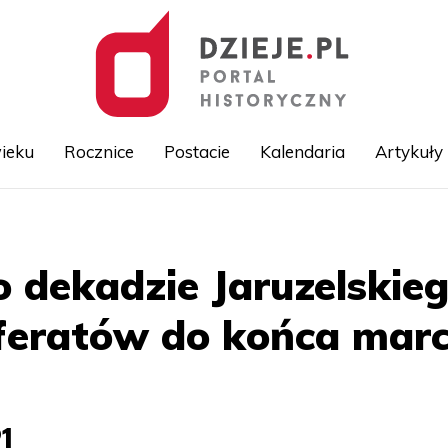
ieku
Rocznice
Postacie
Kalendaria
Artykuły
Przejdź
do
treści
o dekadzie Jaruzelskieg
eferatów do końca mar
21