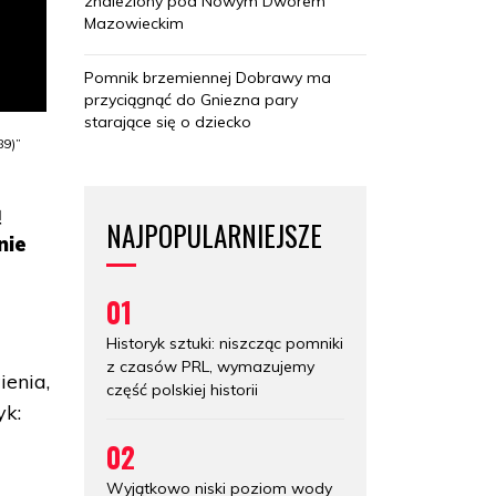
znaleziony pod Nowym Dworem
Mazowieckim
Pomnik brzemiennej Dobrawy ma
przyciągnąć do Gniezna pary
starające się o dziecko
89)”
ą
NAJPOPULARNIEJSZE
nie
01
Historyk sztuki: niszcząc pomniki
z czasów PRL, wymazujemy
ienia,
część polskiej historii
yk:
02
Wyjątkowo niski poziom wody