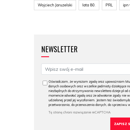
Wojciech Jaruzelski
lata 80.
PRL
ipn
NEWSLETTER
Oświadczam, że wyrażam zgodę oraz upoważniam Muzeu
danych osobowych oraz wszelkie podmioty działające na
niezbędnych do otrzymywania newslettera dzieje.pl od
momencie odwołać zgodę oraz że odwołanie zgody nie 
udzielonej przed jej wycofaniem. Jestem też świadomy/a
przetwarzania, do przenoszenia danych, do sprzeciwu 