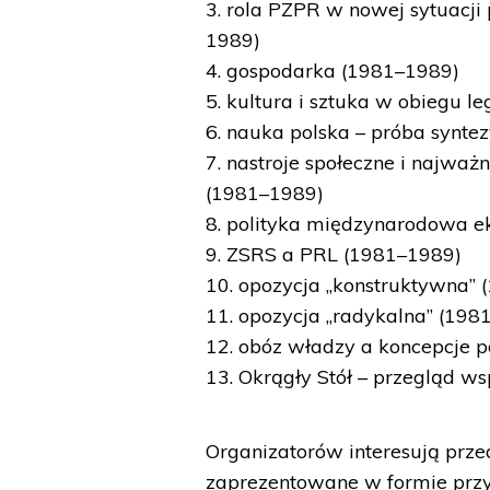
3. rola PZPR w nowej sytuacji 
1989)
4. gospodarka (1981–1989)
5. kultura i sztuka w obiegu 
6. nauka polska – próba synte
7. nastroje społeczne i najwa
(1981–1989)
8. polityka międzynarodowa e
9. ZSRS a PRL (1981–1989)
10. opozycja „konstruktywna”
11. opozycja „radykalna” (198
12. obóz władzy a koncepcje 
13. Okrągły Stół – przegląd wsp
Organizatorów interesują prze
zaprezentowane w formie przys