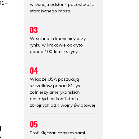
81–
w Dunaju odsłonił pozostałości
starożytnego mostu
03
W ścianach kamienicy przy
rynku w Krakowie odkryto
ponad 100-letnie szyny
04
Władze USA poszukują
szczątków ponad 81 tys.
żołnierzy amerykańskich
poległych w konfliktach
zbrojnych od II wojny światowej
05
j
Prof. Klęczar: czasem sami
w