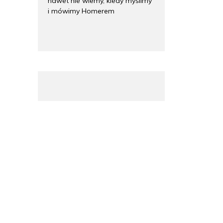
nawet nie wiemy, kiedy myślimy
i mówimy Homerem