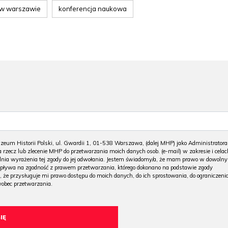
 w warszawie
konferencja naukowa
m Historii Polski, ul. Gwardii 1, 01-538 Warszawa, (dalej MHP) jako Administratora
 rzecz lub zlecenie MHP do przetwarzania moich danych osob. (e-mail) w zakresie i celac
 dnia wyrażenia tej zgody do jej odwołania. Jestem świadomy/a, że mam prawo w dowoln
wpływa na zgodność z prawem przetwarzania, którego dokonano na podstawie zgody
, że przysługuje mi prawo dostępu do moich danych, do ich sprostowania, do ograniczeni
wobec przetwarzania.