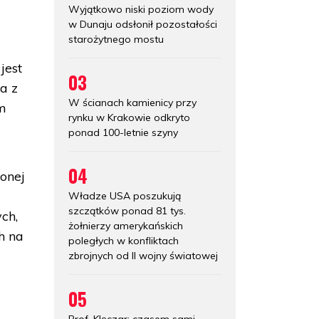
Wyjątkowo niski poziom wody
w Dunaju odsłonił pozostałości
starożytnego mostu
jest
03
a z
W ścianach kamienicy przy
im
rynku w Krakowie odkryto
ponad 100-letnie szyny
04
ionej
Władze USA poszukują
szczątków ponad 81 tys.
ch,
żołnierzy amerykańskich
h na
poległych w konfliktach
zbrojnych od II wojny światowej
05
Prof. Klęczar: czasem sami