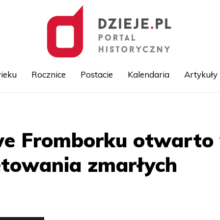
ieku
Rocznice
Postacie
Kalendaria
Artykuły
Przejdź
do
treści
e Fromborku otwarto
etowania zmarłych