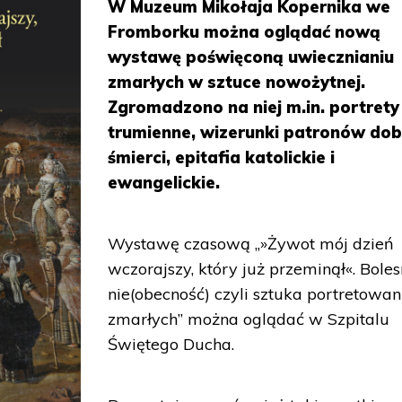
W Muzeum Mikołaja Kopernika we
Fromborku można oglądać nową
wystawę poświęconą uwiecznianiu
zmarłych w sztuce nowożytnej.
Zgromadzono na niej m.in. portrety
trumienne, wizerunki patronów dob
śmierci, epitafia katolickie i
ewangelickie.
Wystawę czasową „»Żywot mój dzień
wczorajszy, który już przeminął«. Bole
nie(obecność) czyli sztuka portretowan
zmarłych” można oglądać w Szpitalu
Świętego Ducha.