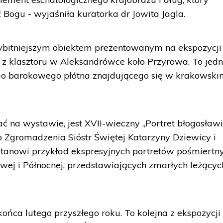
 Bogu - wyjaśniła kuratorka dr Jowita Jagla.
wybitniejszym obiektem prezentowanym na ekspozycji 
" z klasztoru w Aleksandrówce koło Przyrowa. To jedn
nego barokowego płótna znajdującego się w krakowsk
ć na wystawie, jest XVII-wieczny „Portret błogosław
 Zgromadzenia Sióstr Świętej Katarzyny Dziewicy i
stanowi przykład ekspresyjnych portretów pośmiertny
ej i Północnej, przedstawiających zmarłych leżącyc
ńca lutego przyszłego roku. To kolejna z ekspozycji