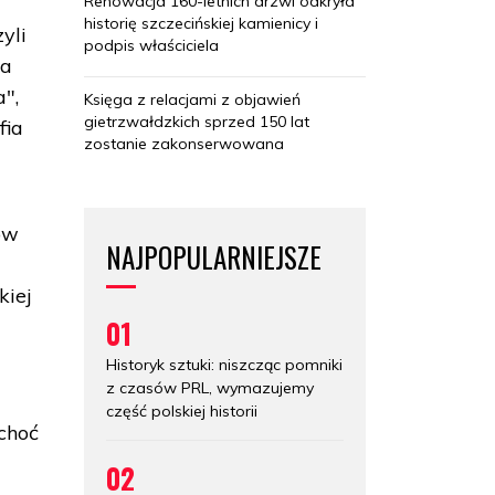
Renowacja 160-letnich drzwi odkryła
historię szczecińskiej kamienicy i
yli
podpis właściciela
ia
a",
Księga z relacjami z objawień
gietrzwałdzkich sprzed 150 lat
fia
zostanie zakonserwowana
ów
NAJPOPULARNIEJSZE
kiej
01
Historyk sztuki: niszcząc pomniki
z czasów PRL, wymazujemy
część polskiej historii
choć
02