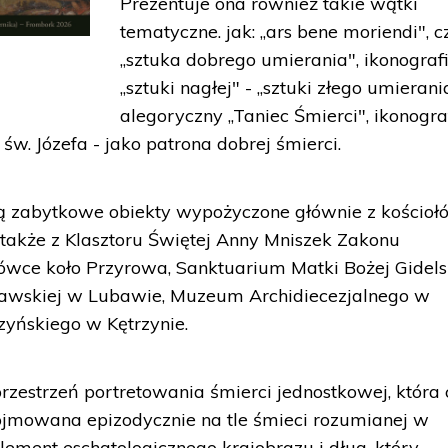
Prezentuje ona również takie wątki
tematyczne. jak: „ars bene moriendi", cz
„sztuka dobrego umierania", ikonograf
„sztuki nagłej" - „sztuki złego umierani
alegoryczny „Taniec Śmierci", ikonogra
św. Józefa - jako patrona dobrej śmierci.
ą zabytkowe obiekty wypożyczone głównie z kościoł
e także z Klasztoru Świętej Anny Mniszek Zakonu
ówce koło Przyrowa, Sanktuarium Matki Bożej Gidels
awskiej w Lubawie, Muzeum Archidiecezjalnego w
zyńskiego w Kętrzynie.
zestrzeń portretowania śmierci jednostkowej, która 
pojmowana epizodycznie na tle śmieci rozumianej w
lement eschatologicznego krajobrazu i dług, który