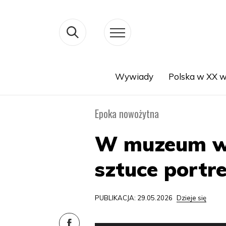
Wywiady
Polska w XX w
Search
Epoka nowożytna
W muzeum w
sztuce portr
PUBLIKACJA: 29.05.2026
Dzieje się