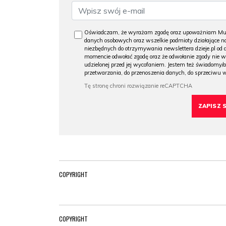
Oświadczam, że wyrażam zgodę oraz upoważniam Muzeu
danych osobowych oraz wszelkie podmioty działające na
niezbędnych do otrzymywania newslettera dzieje.pl od
momencie odwołać zgodę oraz że odwołanie zgody nie 
udzielonej przed jej wycofaniem. Jestem też świadomy/a
przetwarzania, do przenoszenia danych, do sprzeciwu 
COPYRIGHT
COPYRIGHT