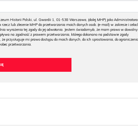
m Historii Polski, ul. Gwardii 1, 01-538 Warszawa, (dalej MHP) jako Administratora
 rzecz lub zlecenie MHP do przetwarzania moich danych osob. (e-mail) w zakresie i celac
 dnia wyrażenia tej zgody do jej odwołania. Jestem świadomy/a, że mam prawo w dowoln
wpływa na zgodność z prawem przetwarzania, którego dokonano na podstawie zgody
, że przysługuje mi prawo dostępu do moich danych, do ich sprostowania, do ograniczeni
wobec przetwarzania.