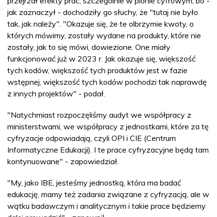
przejrzał efekty prac, szczególnie w pionie cyfrowym, bo -
jak zaznaczył - dochodziły go słuchy, że "tutaj nie było
tak, jak należy". "Okazuje się, że te olbrzymie kwoty, o
których mówimy, zostały wydane na produkty, które nie
zostały, jak to się mówi, dowiezione. One miały
funkcjonować już w 2023 r. Jak okazuje się, większość
tych kodów, większość tych produktów jest w fazie
wstępnej, większość tych kodów pochodzi tak naprawdę
z innych projektów" - podał.
"Natychmiast rozpoczęliśmy audyt we współpracy z
ministerstwami, we współpracy z jednostkami, które za tę
cyfryzacje odpowiadają, czyli OPI i CIE (Centrum
Informatyczne Edukacji). I te prace cyfryzacyjne będą tam
kontynuowane" - zapowiedział.
"My, jako IBE, jesteśmy jednostką, która ma badać
edukację, mamy też zadania związane z cyfryzacją, ale w
wątku badawczym i analitycznym i takie prace będziemy