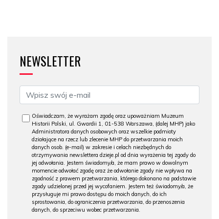
NEWSLETTER
Oświadczam, że wyrażam zgodę oraz upoważniam Muzeum
Historii Polski, ul. Gwardii 1, 01-538 Warszawa, (dalej MHP) jako
Administratora danych osobowych oraz wszelkie podmioty
działające na rzecz lub zlecenie MHP do przetwarzania moich
danych osob. (e-mail) w zakresie i celach niezbędnych do
otrzymywania newslettera dzieje.pl od dnia wyrażenia tej zgody do
jej odwołania. Jestem świadomy/a, że mam prawo w dowolnym
momencie odwołać zgodę oraz że odwołanie zgody nie wpływa na
zgodność z prawem przetwarzania, którego dokonano na podstawie
zgody udzielonej przed jej wycofaniem. Jestem też świadomy/a, że
przysługuje mi prawo dostępu do moich danych, do ich
sprostowania, do ograniczenia przetwarzania, do przenoszenia
danych, do sprzeciwu wobec przetwarzania.