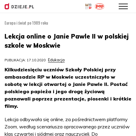
Europa i świat po 1989 roku
Przejdź
do
Lekcja online o Janie Pawle II w polskiej
treści
szkole w Moskwie
Edukacja
PUBLIKACJA: 17.10.2020
Kilkudziesięciu uczniów Szkoły Polskiej przy
ambasadzie RP w Moskwie uczestniczyło w
sobotę w lekcji otwartej o Janie Pawle II. Postać
polskiego papieża i jego drogę życiową
poznawali poprzez prezentacje, piosenki i krótkie
filmy.
Lekcja odbywała się online, za pośrednictwem platformy
Zoom, według scenariusza opracowanego przez uczniów
klas czwartej i siódmej oraz nauczycieli. Do