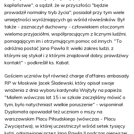
kapłaństwie", a sądził, że w przyszłości "będzie
prowadził normalny tryb życia"; posiadał przy tym wiele
umiejętności wyróżniających go wśród rówieśników. Był
także - zaznaczył duchowny - człowiekiem otoczonym
wieloma przyjaciółmi, współpracującym z licznymi ludźmi,
pomagającym im i otrzymującym pomoc od innych. "To
odróżnia postać Jana Pawła II: wielki zakres ludzi, z
którymi się stykał i z którymi znajdował dobry, prawdziwy
kontakt" - podkreślił ks. Kabat.
Gościem uczniów był również charge d'affaires ambasady
RP w Moskwie Jacek Śladewski, który opisał swoje
wrażenia z dnia wyboru kardynała Wojtyły na papieża.
"Miałem wówczas lat 15 i w szkole zaczęliśmy mówić o
tym, było natychmiast wielkie poruszenie" - wspominał.
Dyplomata opowiadał też uczniom o mszy na
warszawskim Placu Piłsudskiego (wówczas - Placu
Zwycięstwa), w której uczestniczył wśród setek tysięcy
ludzi, odprawionej przez Jana Pawła II podczas pierwszej