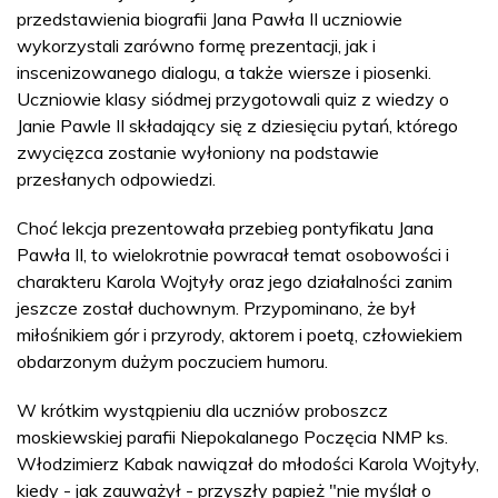
przedstawienia biografii Jana Pawła II uczniowie
wykorzystali zarówno formę prezentacji, jak i
inscenizowanego dialogu, a także wiersze i piosenki.
Uczniowie klasy siódmej przygotowali quiz z wiedzy o
Janie Pawle II składający się z dziesięciu pytań, którego
zwycięzca zostanie wyłoniony na podstawie
przesłanych odpowiedzi.
Choć lekcja prezentowała przebieg pontyfikatu Jana
Pawła II, to wielokrotnie powracał temat osobowości i
charakteru Karola Wojtyły oraz jego działalności zanim
jeszcze został duchownym. Przypominano, że był
miłośnikiem gór i przyrody, aktorem i poetą, człowiekiem
obdarzonym dużym poczuciem humoru.
W krótkim wystąpieniu dla uczniów proboszcz
moskiewskiej parafii Niepokalanego Poczęcia NMP ks.
Włodzimierz Kabak nawiązał do młodości Karola Wojtyły,
kiedy - jak zauważył - przyszły papież "nie myślał o