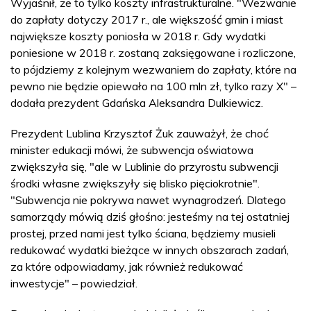
Wyjaśnił, że to tylko koszty infrastrukturalne. "Wezwanie
do zapłaty dotyczy 2017 r., ale większość gmin i miast
największe koszty poniosła w 2018 r. Gdy wydatki
poniesione w 2018 r. zostaną zaksięgowane i rozliczone,
to pójdziemy z kolejnym wezwaniem do zapłaty, które na
pewno nie będzie opiewało na 100 mln zł, tylko razy X" –
dodała prezydent Gdańska Aleksandra Dulkiewicz.
Prezydent Lublina Krzysztof Żuk zauważył, że choć
minister edukacji mówi, że subwencja oświatowa
zwiększyła się, "ale w Lublinie do przyrostu subwencji
środki własne zwiększyły się blisko pięciokrotnie".
"Subwencja nie pokrywa nawet wynagrodzeń. Dlatego
samorządy mówią dziś głośno: jesteśmy na tej ostatniej
prostej, przed nami jest tylko ściana, będziemy musieli
redukować wydatki bieżące w innych obszarach zadań,
za które odpowiadamy, jak również redukować
inwestycje" – powiedział.