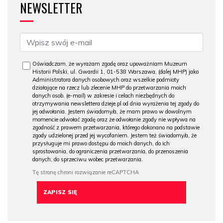
NEWSLETTER
Oświadczam, że wyrażam zgodę oraz upoważniam Muzeum
Historii Polski, ul. Gwardii 1, 01-538 Warszawa, (dalej MHP) jako
Administratora danych osobowych oraz wszelkie podmioty
działające na rzecz lub zlecenie MHP do przetwarzania moich
danych osob. (e-mail) w zakresie i celach niezbędnych do
otrzymywania newslettera dzieje.pl od dnia wyrażenia tej zgody do
jej odwołania. Jestem świadomy/a, że mam prawo w dowolnym
momencie odwołać zgodę oraz że odwołanie zgody nie wpływa na
zgodność z prawem przetwarzania, którego dokonano na podstawie
zgody udzielonej przed jej wycofaniem. Jestem też świadomy/a, że
przysługuje mi prawo dostępu do moich danych, do ich
sprostowania, do ograniczenia przetwarzania, do przenoszenia
danych, do sprzeciwu wobec przetwarzania.