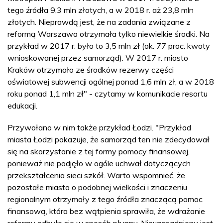
tego źródła 9,3 mln złotych, a w 2018 r. aż 23,8 mln
złotych. Nieprawdą jest, że na zadania związane z
reformą Warszawa otrzymała tylko niewielkie środki. Na
przykład w 2017 r. było to 3,5 mln zł (ok. 77 proc. kwoty
wnioskowanej przez samorząd). W 2017 r. miasto
Kraków otrzymało ze środków rezerwy części
oświatowej subwencji ogólnej ponad 1,6 mln zł, a w 2018
roku ponad 1,1 mln zł" - czytamy w komunikacie resortu
edukacji.
Przywołano w nim także przykład Łodzi. "Przykład
miasta Łodzi pokazuje, że samorząd ten nie zdecydował
się na skorzystanie z tej formy pomocy finansowej,
ponieważ nie podjęło w ogóle uchwał dotyczących
przekształcenia sieci szkół. Warto wspomnieć, że
pozostałe miasta o podobnej wielkości i znaczeniu
regionalnym otrzymały z tego źródła znaczącą pomoc
finansową, która bez wątpienia sprawiła, że wdrażanie
reformy odbyło się w sposób płynny. Nieuzasadniony jest