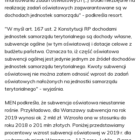
realizację zadań oświatowych zagwarantowane są w
dochodach jednostek samorządu" - podkreśla resort.
"W myśl art. 167 ust. 2 Konstytucji RP dochodami
jednostek samorządu terytorialnego są dochody własne,
subwencje ogólne (w tym oświatowa) i dotacje celowe z
budżetu państwa. Oznacza to, iż część oświatowa
subwencji ogólnej jest jedynie jednym ze źródeł dochodów
jednostek samorządu terytorialnego. Kwoty subwencji
oświatowej nie można zatem odnosić wprost do zadań
oświatowych nałożonych na jednostki samorządu
terytorialnego" - wyjaśnia.
MEN podkreśla, że subwencja oświatowa nieustannie
rośnie. Przykładowo, dla Warszawy subwencja na rok
2019 wynosi ok. 2 mld zł. Wzrosła ona w stosunku do
roku 2018 o 201 mln złotych. Poniżej przedstawiamy
procentowy wzrost subwencji oświatowej w 2019 r. dla
wybranych miast: Warszawa - 11,2 proc., Lublin - 8 proc.,