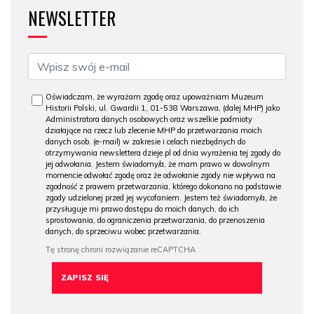
NEWSLETTER
Oświadczam, że wyrażam zgodę oraz upoważniam Muzeum
Historii Polski, ul. Gwardii 1, 01-538 Warszawa, (dalej MHP) jako
Administratora danych osobowych oraz wszelkie podmioty
działające na rzecz lub zlecenie MHP do przetwarzania moich
danych osob. (e-mail) w zakresie i celach niezbędnych do
otrzymywania newslettera dzieje.pl od dnia wyrażenia tej zgody do
jej odwołania. Jestem świadomy/a, że mam prawo w dowolnym
momencie odwołać zgodę oraz że odwołanie zgody nie wpływa na
zgodność z prawem przetwarzania, którego dokonano na podstawie
zgody udzielonej przed jej wycofaniem. Jestem też świadomy/a, że
przysługuje mi prawo dostępu do moich danych, do ich
sprostowania, do ograniczenia przetwarzania, do przenoszenia
danych, do sprzeciwu wobec przetwarzania.