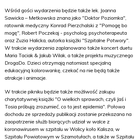
Wśród gości wydarzenia będzie także lek. Joanna
Sawicka – Metkowska znana jako "Doktor Poziomka",
ratownik medyczny Konrad Pierzchalski z "Pomogę bo
mogę", Robert Poczekaj - psycholog, psychoterapeuta
oraz Zuzia Halicka, autorka książki "Szpitalne Potwory".
W trakcie wydarzenia zaplanowano także koncert duetu
Maria Taciak & Jakub Wilak, a także projektu muzycznego
DrogaDo. Dzieci otrzymają natomiast specjalną
edukacyjną kolorowankę, czekać na nie będą także
atrakcje i animacje.
W trakcie pikniku będzie także możliwość zakupu
charytatywnej książki "O wielkich sprawach, czyli Jaś i
Tosia próbują zrozumieć, co to jest epidemia". Połowa
dochodu ze sprzedaży publikacji zostanie przekazana na
zaopatrzenie służb biorących udział w walce z
koronawirusem w szpitalu w Wolicy koło Kalisza, w
Szpitalu Powiatowym w Szamotułach, a także w Szpitalu