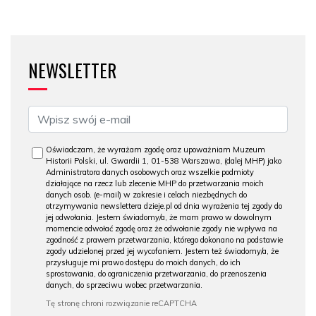
NEWSLETTER
Oświadczam, że wyrażam zgodę oraz upoważniam Muzeum
Historii Polski, ul. Gwardii 1, 01-538 Warszawa, (dalej MHP) jako
Administratora danych osobowych oraz wszelkie podmioty
działające na rzecz lub zlecenie MHP do przetwarzania moich
danych osob. (e-mail) w zakresie i celach niezbędnych do
otrzymywania newslettera dzieje.pl od dnia wyrażenia tej zgody do
jej odwołania. Jestem świadomy/a, że mam prawo w dowolnym
momencie odwołać zgodę oraz że odwołanie zgody nie wpływa na
zgodność z prawem przetwarzania, którego dokonano na podstawie
zgody udzielonej przed jej wycofaniem. Jestem też świadomy/a, że
przysługuje mi prawo dostępu do moich danych, do ich
sprostowania, do ograniczenia przetwarzania, do przenoszenia
danych, do sprzeciwu wobec przetwarzania.