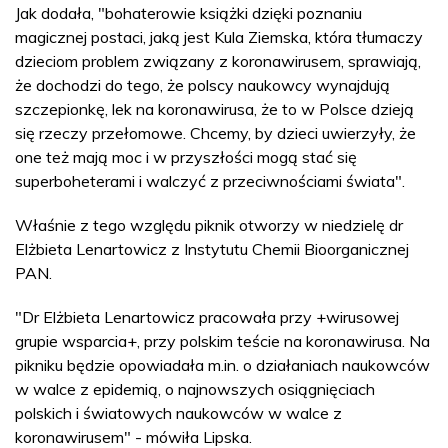
Jak dodała, "bohaterowie książki dzięki poznaniu
magicznej postaci, jaką jest Kula Ziemska, która tłumaczy
dzieciom problem związany z koronawirusem, sprawiają,
że dochodzi do tego, że polscy naukowcy wynajdują
szczepionkę, lek na koronawirusa, że to w Polsce dzieją
się rzeczy przełomowe. Chcemy, by dzieci uwierzyły, że
one też mają moc i w przyszłości mogą stać się
superboheterami i walczyć z przeciwnościami świata".
Właśnie z tego względu piknik otworzy w niedzielę dr
Elżbieta Lenartowicz z Instytutu Chemii Bioorganicznej
PAN.
"Dr Elżbieta Lenartowicz pracowała przy +wirusowej
grupie wsparcia+, przy polskim teście na koronawirusa. Na
pikniku będzie opowiadała m.in. o działaniach naukowców
w walce z epidemią, o najnowszych osiągnięciach
polskich i światowych naukowców w walce z
koronawirusem" - mówiła Lipska.