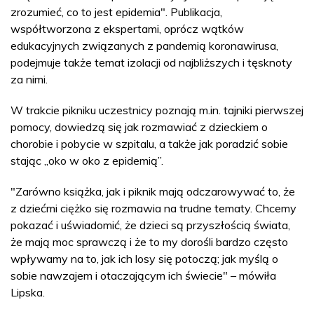
zrozumieć, co to jest epidemia". Publikacja,
współtworzona z ekspertami, oprócz wątków
edukacyjnych związanych z pandemią koronawirusa,
podejmuje także temat izolacji od najbliższych i tęsknoty
za nimi.
W trakcie pikniku uczestnicy poznają m.in. tajniki pierwszej
pomocy, dowiedzą się jak rozmawiać z dzieckiem o
chorobie i pobycie w szpitalu, a także jak poradzić sobie
stając „oko w oko z epidemią”.
"Zarówno książka, jak i piknik mają odczarowywać to, że
z dziećmi ciężko się rozmawia na trudne tematy. Chcemy
pokazać i uświadomić, że dzieci są przyszłością świata,
że mają moc sprawczą i że to my dorośli bardzo często
wpływamy na to, jak ich losy się potoczą; jak myślą o
sobie nawzajem i otaczającym ich świecie" – mówiła
Lipska.