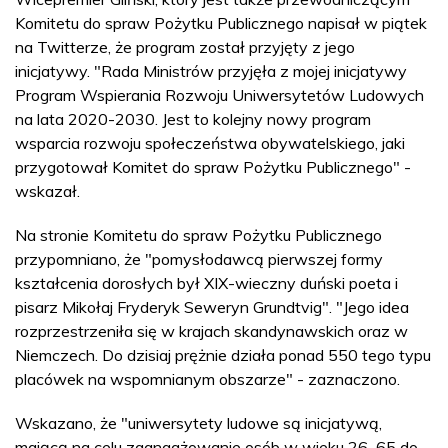
Komitetu do spraw Pożytku Publicznego napisał w piątek
na Twitterze, że program został przyjęty z jego
inicjatywy. "Rada Ministrów przyjęła z mojej inicjatywy
Program Wspierania Rozwoju Uniwersytetów Ludowych
na lata 2020-2030. Jest to kolejny nowy program
wsparcia rozwoju społeczeństwa obywatelskiego, jaki
przygotował Komitet do spraw Pożytku Publicznego" -
wskazał.
Na stronie Komitetu do spraw Pożytku Publicznego
przypomniano, że "pomysłodawcą pierwszej formy
kształcenia dorosłych był XIX-wieczny duński poeta i
pisarz Mikołaj Fryderyk Seweryn Grundtvig". "Jego idea
rozprzestrzeniła się w krajach skandynawskich oraz w
Niemczech. Do dzisiaj prężnie działa ponad 550 tego typu
placówek na wspomnianym obszarze" - zaznaczono.
Wskazano, że "uniwersytety ludowe są inicjatywą,
mającą na celu zaangażowanie osób w wieku 26–65 do