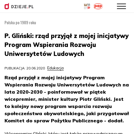
Polska po 1989 roku
Przejdź
do
P. Gliński: rząd przyjął z mojej inicjatywy
treści
Program Wspierania Rozwoju
Uniwersytetów Ludowych
Edukacja
PUBLIKACJA: 20.06.2020
Rząd przyjął z mojej inicjatywy Program
Wspierania Rozwoju Uniwersytetów Ludowych na
lata 2020-2030 - poinformował w piątek
wicepremier, minister kultury Piotr Gliński. Jest
to kolejny nowy program wsparcia rozwoju
społeczeństwa obywatelskiego, jaki przygotował
Komitet do spraw Pożytku Publicznego - dodał.
Wicepremier Gliński, który jest także przewodniczącym