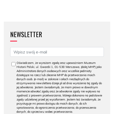
NEWSLETTER
Oświadczam, że wyrażam zgodę oraz upoważniam Muzeum
Historii Polski, ul. Gwardii 1, 01-538 Warszawa, (dalej MHP) jako
Administratora danych osobowych oraz wszelkie podmioty
działające na rzecz lub zlecenie MHP do przetwarzania moich
danych osob. (e-mail) w zakresie i celach niezbędnych do
otrzymywania newslettera dzieje.pl od dnia wyrażenia tej zgody do
jej odwołania. Jestem świadomy/a, że mam prawo w dowolnym
momencie odwołać zgodę oraz że odwołanie zgody nie wpływa na
zgodność z prawem przetwarzania, którego dokonano na podstawie
zgody udzielonej przed jej wycofaniem. Jestem też świadomy/a, że
przysługuje mi prawo dostępu do moich danych, do ich
sprostowania, do ograniczenia przetwarzania, do przenoszenia
danych, do sprzeciwu wobec przetwarzania.