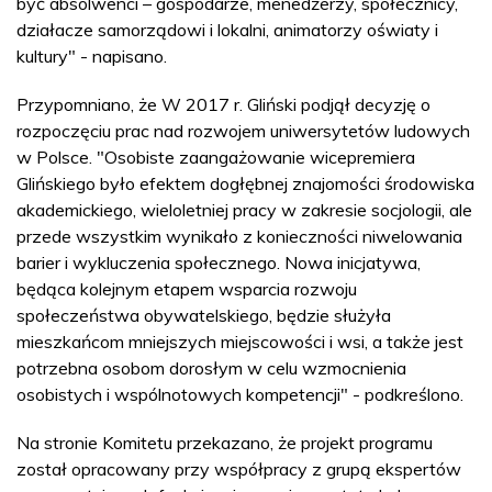
być absolwenci – gospodarze, menedżerzy, społecznicy,
działacze samorządowi i lokalni, animatorzy oświaty i
kultury" - napisano.
Przypomniano, że W 2017 r. Gliński podjął decyzję o
rozpoczęciu prac nad rozwojem uniwersytetów ludowych
w Polsce. "Osobiste zaangażowanie wicepremiera
Glińskiego było efektem dogłębnej znajomości środowiska
akademickiego, wieloletniej pracy w zakresie socjologii, ale
przede wszystkim wynikało z konieczności niwelowania
barier i wykluczenia społecznego. Nowa inicjatywa,
będąca kolejnym etapem wsparcia rozwoju
społeczeństwa obywatelskiego, będzie służyła
mieszkańcom mniejszych miejscowości i wsi, a także jest
potrzebna osobom dorosłym w celu wzmocnienia
osobistych i wspólnotowych kompetencji" - podkreślono.
Na stronie Komitetu przekazano, że projekt programu
został opracowany przy współpracy z grupą ekspertów