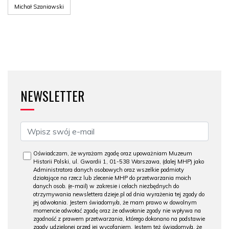
Michał Szaniawski
NEWSLETTER
Oświadczam, że wyrażam zgodę oraz upoważniam Muzeum
Historii Polski, ul. Gwardii 1, 01-538 Warszawa, (dalej MHP) jako
Administratora danych osobowych oraz wszelkie podmioty
działające na rzecz lub zlecenie MHP do przetwarzania moich
danych osob. (e-mail) w zakresie i celach niezbędnych do
otrzymywania newslettera dzieje.pl od dnia wyrażenia tej zgody do
jej odwołania. Jestem świadomy/a, że mam prawo w dowolnym
momencie odwołać zgodę oraz że odwołanie zgody nie wpływa na
zgodność z prawem przetwarzania, którego dokonano na podstawie
zgody udzielonej przed jej wycofaniem. Jestem też świadomy/a, że