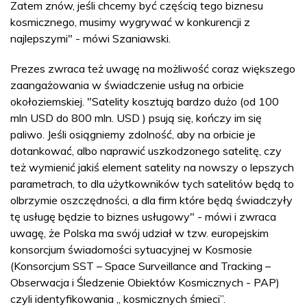
Zatem znów, jeśli chcemy być częścią tego biznesu
kosmicznego, musimy wygrywać w konkurencji z
najlepszymi" - mówi Szaniawski.
Prezes zwraca też uwagę na możliwość coraz większego
zaangażowania w świadczenie usług na orbicie
okołoziemskiej. "Satelity kosztują bardzo dużo (od 100
mln USD do 800 mln. USD ) psują się, kończy im się
paliwo. Jeśli osiągniemy zdolność, aby na orbicie je
dotankować, albo naprawić uszkodzonego satelitę, czy
też wymienić jakiś element satelity na nowszy o lepszych
parametrach, to dla użytkowników tych satelitów będą to
olbrzymie oszczędności, a dla firm które będą świadczyły
tę usługę będzie to biznes usługowy" - mówi i zwraca
uwagę, że Polska ma swój udział w tzw. europejskim
konsorcjum świadomości sytuacyjnej w Kosmosie
(Konsorcjum SST – Space Surveillance and Tracking –
Obserwacja i Śledzenie Obiektów Kosmicznych - PAP)
czyli identyfikowania „ kosmicznych śmieci”.