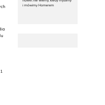
nawet nie wiemy, kiedy myślimy
i mówimy Homerem
ych
dia
lu
21