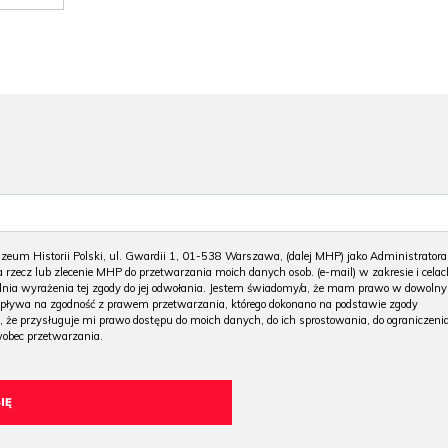
m Historii Polski, ul. Gwardii 1, 01-538 Warszawa, (dalej MHP) jako Administratora
 rzecz lub zlecenie MHP do przetwarzania moich danych osob. (e-mail) w zakresie i celac
 dnia wyrażenia tej zgody do jej odwołania. Jestem świadomy/a, że mam prawo w dowoln
wpływa na zgodność z prawem przetwarzania, którego dokonano na podstawie zgody
, że przysługuje mi prawo dostępu do moich danych, do ich sprostowania, do ograniczeni
wobec przetwarzania.