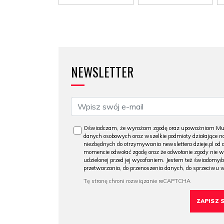
NEWSLETTER
Oświadczam, że wyrażam zgodę oraz upoważniam Muzeu
danych osobowych oraz wszelkie podmioty działające na
niezbędnych do otrzymywania newslettera dzieje.pl od
momencie odwołać zgodę oraz że odwołanie zgody nie 
udzielonej przed jej wycofaniem. Jestem też świadomy/a
przetwarzania, do przenoszenia danych, do sprzeciwu 