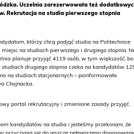
Łódzka. Uczelnia zarezerwowała też dodatkowy
w. Rekrutacja na studia pierwszego stopnia
andydatom, którzy chcą podjąć studia na Politechnice
5 miejsc na studiach pierwszego i drugiego stopnia. N
elnia planuje przyjąć 4119 osób, w tym większość, bo
a studiach drugiego stopnia czeka na kandydatów 12
no na studiach stacjonarnych – poinformowała
wa Chojnacka.
y portal rekrutacyjny i zmienione zasady przyjęć.
om kandydatów na studia i jesteśmy przekonani, że
 przyczynią się do jeszcze pełniejszego dopasowani