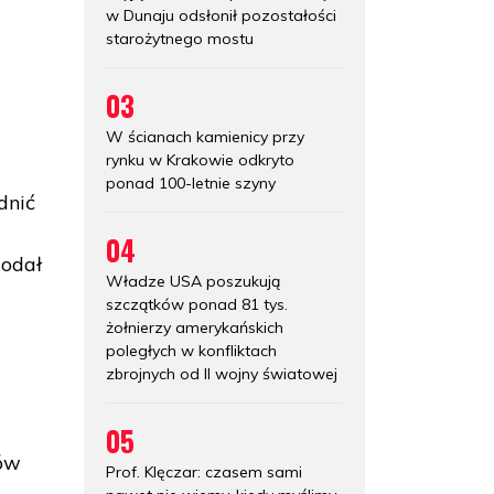
w Dunaju odsłonił pozostałości
starożytnego mostu
03
W ścianach kamienicy przy
rynku w Krakowie odkryto
ponad 100-letnie szyny
dnić
04
dodał
Władze USA poszukują
szczątków ponad 81 tys.
żołnierzy amerykańskich
poległych w konfliktach
zbrojnych od II wojny światowej
05
tów
Prof. Klęczar: czasem sami