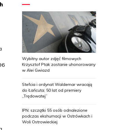
ch
a
Wybitny autor zdjęć filmowych
96
Krzysztof Ptak zostanie uhonorowany
w Alei Gwiazd
Stefcia i ordynat Waldemar wracają
do Łańcuta; 50 lat od premiery
„Trędowatej”
IPN: szczątki 55 osób odnalezione
podczas ekshumacji w Ostrówkach i
Woli Ostrowieckiej
a