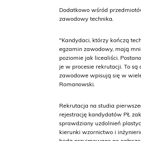
Dodatkowo wśród przedmiotów 
zawodowy technika.
"Kandydaci, którzy kończą t
egzamin zawodowy, mają mniej
poziomie jak licealiści. Post
je w procesie rekrutacji. To są
zawodowe wpisują się w wiele
Romanowski.
Rekrutacja na studia pierwsze
rejestrację kandydatów PŁ zako
sprawdziany uzdolnień plastyc
kierunki wzornictwo i inżyni
będą przyjmowane po ogłoszeniu