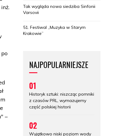
Tak wygląda nowa siedziba Sinfonii
inż.
Varsovii
51. Festiwal „Muzyka w Starym
Krakowie”
w
 po
NAJPOPULARNIEJSZE
ed
01
ał
Historyk sztuki: niszcząc pomniki
Sam
z czasów PRL, wymazujemy
część polskiej historii
re
" –
02
Wyjątkowo niski poziom wody