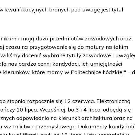
kwalifikacyjnych branych pod uwagę jest tytuł
echnikum i mają dużo przedmiotów zawodowych oraz
 czasu na przygotowanie się do matury na takim
anowiliśmy docenić wybrane tytuły zawodowe i uwzglę
 dla nas bardzo cenni kandydaci, ich umiejętności
 kierunków, które mamy w Politechnice Łódzkiej" – 
go stopnia rozpocznie się 12 czerwca. Elektroniczną
ńczy 10 lipca. Wcześniej, bo 3 i 4 lipca, odbędą się
znych odpowiednio na kierunki: architektura oraz na
eria wzornictwa przemysłowego. Dokumenty kandyda
 kwalifikacji, czyli od 18 lipca. Listy kandydatów