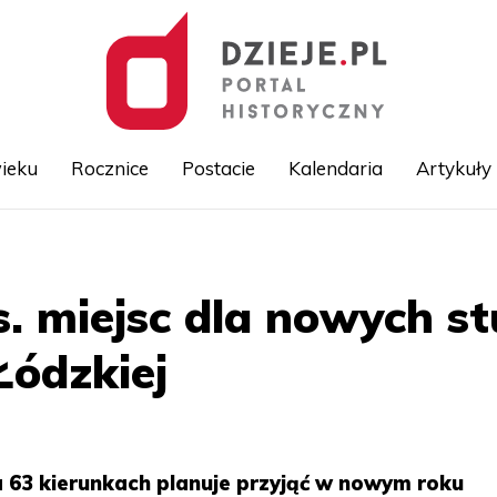
ieku
Rocznice
Postacie
Kalendaria
Artykuły
Przejdź
do
treści
s. miejsc dla nowych s
Łódzkiej
a 63 kierunkach planuje przyjąć w nowym roku