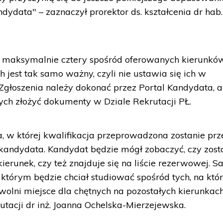
ydata" – zaznaczył prorektor ds. kształcenia dr hab. 
 maksymalnie cztery spośród oferowanych kierunkó
h jest tak samo ważny, czyli nie ustawia się ich w
 Zgłoszenia należy dokonać przez Portal Kandydata, a
nych złożyć dokumenty w Dziale Rekrutacji PŁ.
a, w której kwalifikacja przeprowadzona zostanie prz
andydata. Kandydat będzie mógł zobaczyć, czy zost
erunek, czy też znajduje się na liście rezerwowej. 
którym będzie chciał studiować spośród tych, na któ
zwolni miejsce dla chętnych na pozostałych kierunkach
utacji dr inż. Joanna Ochelska-Mierzejewska.