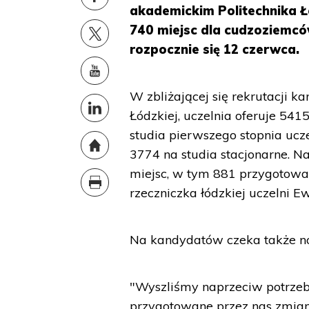
akademickim Politechnika 
740 miejsc dla cudzoziemcó
rozpocznie się 12 czerwca.
W zbliżającej się rekrutacji k
Łódzkiej, uczelnia oferuje 541
studia pierwszego stopnia ucz
3774 na studia stacjonarne. N
miejsc, w tym 881 przygotowa
rzeczniczka łódzkiej uczelni E
Na kandydatów czeka także now
"Wyszliśmy naprzeciw potrzeb
przygotowane przez nas zmiany