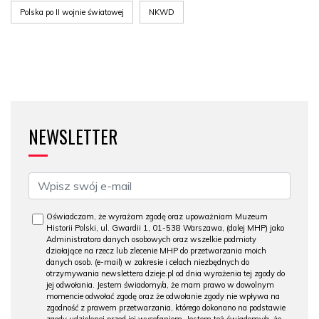
Polska po II wojnie światowej
NKWD
NEWSLETTER
Oświadczam, że wyrażam zgodę oraz upoważniam Muzeum
Historii Polski, ul. Gwardii 1, 01-538 Warszawa, (dalej MHP) jako
Administratora danych osobowych oraz wszelkie podmioty
działające na rzecz lub zlecenie MHP do przetwarzania moich
danych osob. (e-mail) w zakresie i celach niezbędnych do
otrzymywania newslettera dzieje.pl od dnia wyrażenia tej zgody do
jej odwołania. Jestem świadomy/a, że mam prawo w dowolnym
momencie odwołać zgodę oraz że odwołanie zgody nie wpływa na
zgodność z prawem przetwarzania, którego dokonano na podstawie
zgody udzielonej przed jej wycofaniem. Jestem też świadomy/a, że