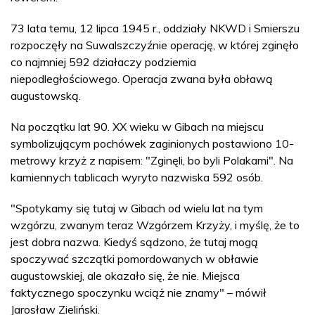
73 lata temu, 12 lipca 1945 r., oddziały NKWD i Smierszu
rozpoczęły na Suwalszczyźnie operację, w której zginęło
co najmniej 592 działaczy podziemia
niepodległościowego. Operacja zwana była obławą
augustowską.
Na początku lat 90. XX wieku w Gibach na miejscu
symbolizującym pochówek zaginionych postawiono 10-
metrowy krzyż z napisem: "Zginęli, bo byli Polakami". Na
kamiennych tablicach wyryto nazwiska 592 osób.
"Spotykamy się tutaj w Gibach od wielu lat na tym
wzgórzu, zwanym teraz Wzgórzem Krzyży, i myślę, że to
jest dobra nazwa. Kiedyś sądzono, że tutaj mogą
spoczywać szczątki pomordowanych w obławie
augustowskiej, ale okazało się, że nie. Miejsca
faktycznego spoczynku wciąż nie znamy" – mówił
Jarosław Zieliński.