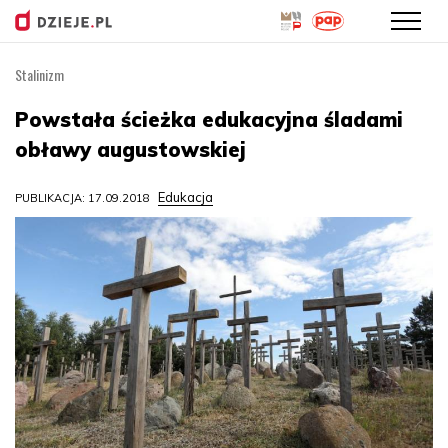
Stalinizm
Przejdź
do
Powstała ścieżka edukacyjna śladami
treści
obławy augustowskiej
Edukacja
PUBLIKACJA: 17.09.2018