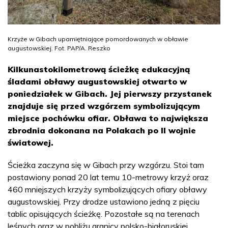
Krzyże w Gibach upamiętniające pomordowanych w obławie
augustowskiej. Fot. PAP/A. Reszko
Kilkunastokilometrową ścieżkę edukacyjną
śladami obławy augustowskiej otwarto w
poniedziałek w Gibach. Jej pierwszy przystanek
znajduje się przed wzgórzem symbolizującym
miejsce pochówku ofiar. Obława to największa
zbrodnia dokonana na Polakach po II wojnie
światowej.
Ścieżka zaczyna się w Gibach przy wzgórzu. Stoi tam
postawiony ponad 20 lat temu 10-metrowy krzyż oraz
460 mniejszych krzyży symbolizujących ofiary obławy
augustowskiej. Przy drodze ustawiono jedną z pięciu
tablic opisujących ścieżkę. Pozostałe są na terenach
leśnych oraz w pobliżu granicy polsko-białoruskiej.