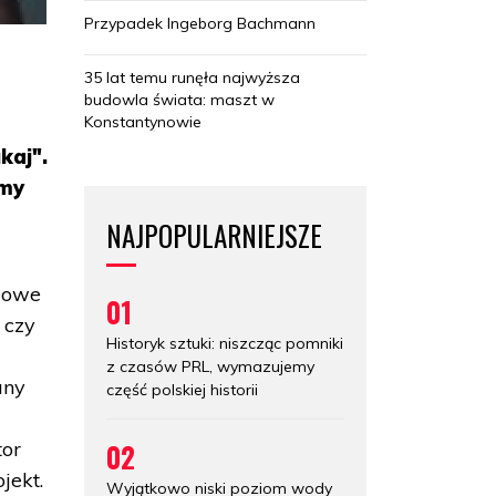
Przypadek Ingeborg Bachmann
35 lat temu runęła najwyższa
budowla świata: maszt w
Konstantynowie
kaj".
rmy
NAJPOPULARNIEJSZE
awowe
01
 czy
Historyk sztuki: niszcząc pomniki
z czasów PRL, wymazujemy
any
część polskiej historii
02
tor
jekt.
Wyjątkowo niski poziom wody