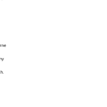
rne
ny
h.