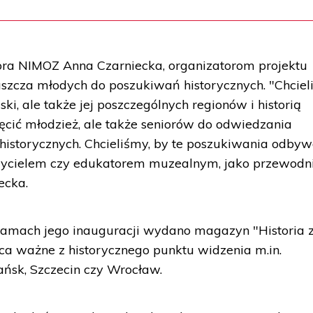
tora NIMOZ Anna Czarniecka, organizatorom projektu
aszcza młodych do poszukiwań historycznych. "Chcie
ki, ale także jej poszczególnych regionów i historią
hęcić młodzież, ale także seniorów do odwiedzania
historycznych. Chcieliśmy, by te poszukiwania odbyw
czycielem czy edukatorem muzealnym, jako przewodn
ecka.
 ramach jego inauguracji wydano magazyn "Historia 
sca ważne z historycznego punktu widzenia m.in.
ńsk, Szczecin czy Wrocław.