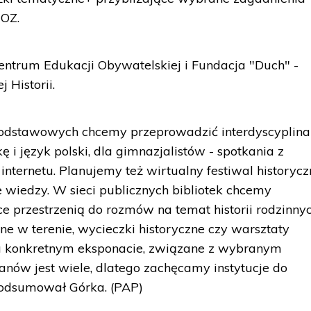
MOZ.
entrum Edukacji Obywatelskiej i Fundacja "Duch" -
 Historii.
podstawowych chcemy przeprowadzić interdyscyplina
kę i język polski, dla gimnazjalistów - spotkania z
nternetu. Planujemy też wirtualny festiwal historycz
wiedzy. W sieci publicznych bibliotek chcemy
 przestrzenią do rozmów na temat historii rodzinnyc
ne w terenie, wycieczki historyczne czy warsztaty
a konkretnym eksponacie, związane z wybranym
nów jest wiele, dlatego zachęcamy instytucje do
podsumował Górka. (PAP)