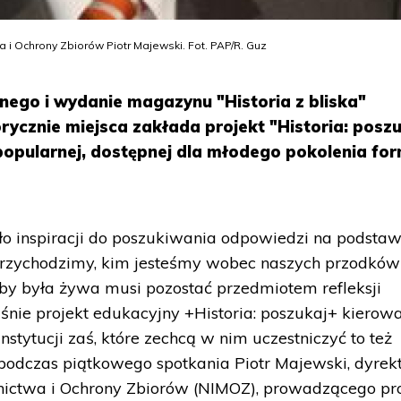
 i Ochrony Zbiorów Piotr Majewski. Fot. PAP/R. Guz
nego i wydanie magazynu "Historia z bliska"
rycznie miejsca zakłada projekt "Historia: poszu
popularnej, dostępnej dla młodego pokolenia fo
ódło inspiracji do poszukiwania odpowiedzi na podst
 przychodzimy, kim jesteśmy wobec naszych przodków
ć by była żywa musi pozostać przedmiotem refleksji
łaśnie projekt edukacyjny +Historia: poszukaj+ kierow
nstytucji zaś, które zechcą w nim uczestniczyć to też
podczas piątkowego spotkania Piotr Majewski, dyrek
ictwa i Ochrony Zbiorów (NIMOZ), prowadzącego pro