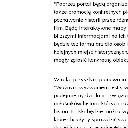
"Poprzez portal będą organizo
także promocję konkretnych p
poznawanie historii przez różne
film. Będą interaktywne mapy
bliższymi informacjami na ich 
będzie też formularz dla osób 
kolejnych miejsc historycznyc
mogły zgłosić konkretny obiek
W roku przyszłym planowana je
"Ważnym wyzwaniem jest stwor
podejmiemy działania związa
miłośników historii, których 
historii Polski będzie można w
które chciałyby sprawdzić swo
dociekliwych - specjalne +ści