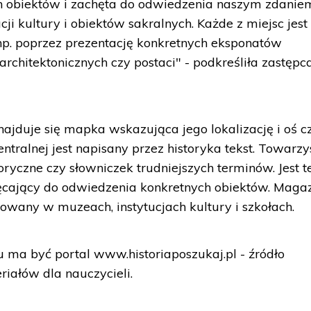
tych obiektów i zachęta do odwiedzenia naszym zdanie
ji kultury i obiektów sakralnych. Każde z miejsc jest
p. poprzez prezentację konkretnych eksponatów
rchitektonicznych czy postaci" - podkreśliła zastępc
najduje się mapka wskazująca jego lokalizację i oś c
tralnej jest napisany przez historyka tekst. Towarz
toryczne czy słowniczek trudniejszych terminów. Jest t
ęcający do odwiedzenia konkretnych obiektów. Maga
uowany w muzeach, instytucjach kultury i szkołach.
a być portal www.historiaposzukaj.pl - źródło
riałów dla nauczycieli.