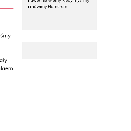
nawet nie wiemy, kiedy myślimy
i mówimy Homerem
liśmy
ały
ikiem
z