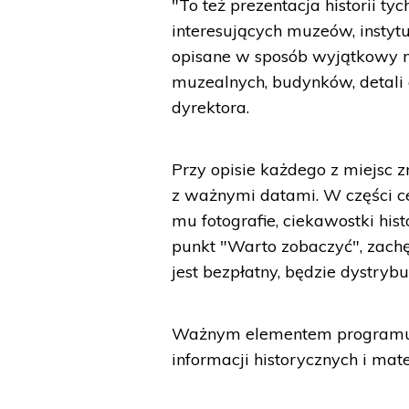
"To też prezentacja historii 
interesujących muzeów, instytuc
opisane w sposób wyjątkowy n
muzealnych, budynków, detali a
dyrektora.
Przy opisie każdego z miejsc z
z ważnymi datami. W części cen
mu fotografie, ciekawostki his
punkt "Warto zobaczyć", zach
jest bezpłatny, będzie dystryb
Ważnym elementem programu m
informacji historycznych i mate