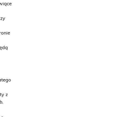
owiące
czy
ronie
będą
atego
ty z
b,
 -