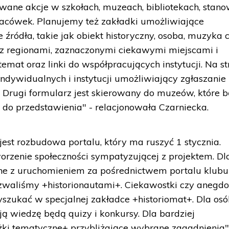
wane akcje w szkołach, muzeach, bibliotekach, stan
lacówek. Planujemy też zakładki umożliwiające
 źródła, takie jak obiekt historyczny, osoba, muzyka 
 z regionami, zaznaczonymi ciekawymi miejscami i
temat oraz linki do współpracujących instytucji. Na st
indywidualnych i instytucji umożliwiający zgłaszanie
h. Drugi formularz jest skierowany do muzeów, które 
t do przedstawienia" - relacjonowała Czarniecka.
st rozbudowa portalu, który ma ruszyć 1 stycznia.
zenie społeczności sympatyzującej z projektem. Dl
ne z uruchomieniem za pośrednictwem portalu klubu
nazwaliśmy +historionautami+. Ciekawostki czy anegdo
yszukać w specjalnej zakładce +historiomat+. Dla osó
ją wiedzę będą quizy i konkursy. Dla bardziej
eżki tematyczne+ przybliżające wybrane zagadnienia"