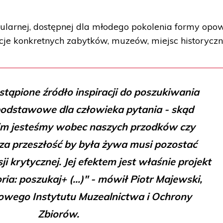
pularnej, dostępnej dla młodego pokolenia formy opow
acje konkretnych zabytków, muzeów, miejsc historyczn
astąpione źródło inspiracji do poszukiwania
odstawowe dla człowieka pytania - skąd
im jesteśmy wobec naszych przodków czy
sza przeszłość by była żywa musi pozostać
i krytycznej. Jej efektem jest właśnie projekt
ia: poszukaj+ (...)" - mówił Piotr Majewski,
owego Instytutu Muzealnictwa i Ochrony
Zbiorów.