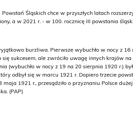
owstań Śląskich chce w przyszłych latach rozszerzy
ony, a w 2021 r. - w 100. rocznicę III powstania śląs
 wyjątkowo burzliwa. Pierwsze wybuchło w nocy z 16
ło się sukcesem, ale zwróciło uwagę innych krajów na
ia (wybuchło w nocy z 19 na 20 sierpnia 1920 r.) by
tóry odbył się w marcu 1921 r. Dopiero trzecie powst
 maja 1921 r., przesądziło o przyznaniu Polsce dużej
ska. (PAP)