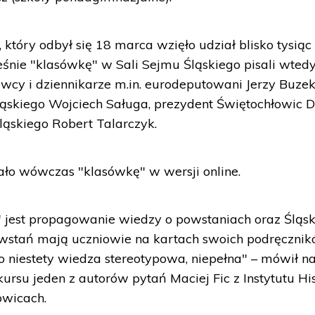
który odbył się 18 marca wzięło udział blisko tysiąc
śnie "klasówkę" w Sali Sejmu Śląskiego pisali wted
wcy i dziennikarze m.in. eurodeputowani Jerzy Buzek
ląskiego Wojciech Saługa, prezydent Świętochłowic 
ląskiego Robert Talarczyk.
ało wówczas "klasówkę" w wersji online.
 jest propagowanie wiedzy o powstaniach oraz Śląsk
wstań mają uczniowie na kartach swoich podręczni
o niestety wiedza stereotypowa, niepełna" – mówił n
su jeden z autorów pytań Maciej Fic z Instytutu His
owicach.