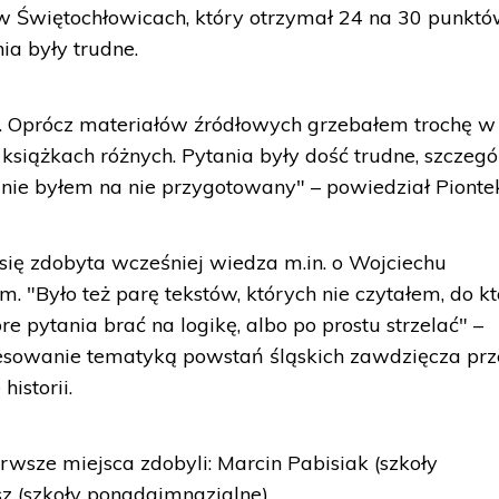
 w Świętochłowicach, który otrzymał 24 na 30 punktó
ia były trudne.
e. Oprócz materiałów źródłowych grzebałem trochę w
 książkach różnych. Pytania były dość trudne, szczegó
ie nie byłem na nie przygotowany" – powiedział Pionte
się zdobyta wcześniej wiedza m.in. o Wojciechu
. "Było też parę tekstów, których nie czytałem, do k
e pytania brać na logikę, albo po prostu strzelać" –
eresowanie tematyką powstań śląskich zawdzięcza pr
istorii.
rwsze miejsca zdobyli: Marcin Pabisiak (szkoły
z (szkoły ponadgimnazjalne).