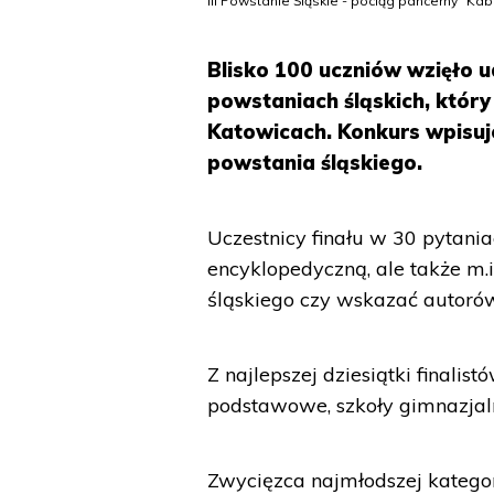
III Powstanie Śląskie - pociąg pancerny "Kab
Blisko 100 uczniów wzięło u
powstaniach śląskich, który
Katowicach. Konkurs wpisuje
powstania śląskiego.
Uczestnicy finału w 30 pytani
encyklopedyczną, ale także m.in
śląskiego czy wskazać autor
Z najlepszej dziesiątki finalis
podstawowe, szkoły gimnazjal
Zwycięzca najmłodszej katego