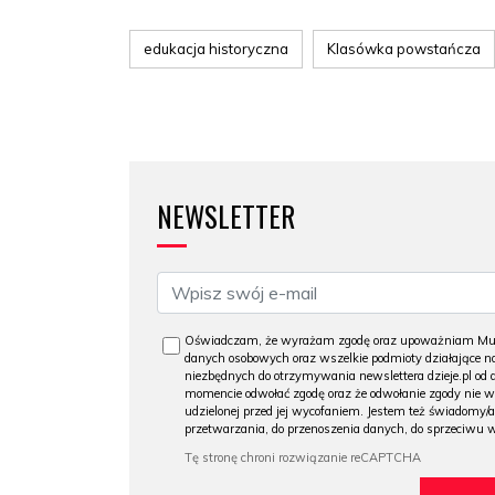
edukacja historyczna
Klasówka powstańcza
NEWSLETTER
Oświadczam, że wyrażam zgodę oraz upoważniam Muzeu
danych osobowych oraz wszelkie podmioty działające na
niezbędnych do otrzymywania newslettera dzieje.pl od
momencie odwołać zgodę oraz że odwołanie zgody nie 
udzielonej przed jej wycofaniem. Jestem też świadomy/a
przetwarzania, do przenoszenia danych, do sprzeciwu 