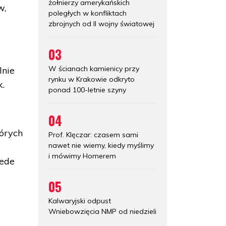
żołnierzy amerykańskich
w,
poległych w konfliktach
zbrojnych od II wojny światowej
03
W ścianach kamienicy przy
lnie
rynku w Krakowie odkryto
k.
ponad 100-letnie szyny
04
tórych
Prof. Klęczar: czasem sami
nawet nie wiemy, kiedy myślimy
i mówimy Homerem
zede
05
Kalwaryjski odpust
Wniebowzięcia NMP od niedzieli