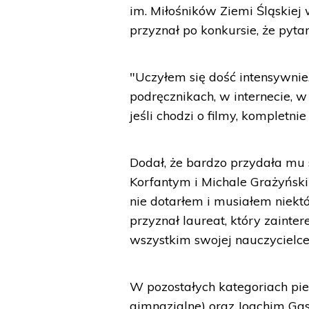
im. Miłośników Ziemi Śląskiej
przyznał po konkursie, że pytan
"Uczyłem się dość intensywni
podręcznikach, w internecie, w
jeśli chodzi o filmy, kompletn
Dodał, że bardzo przydała mu 
Korfantym i Michale Grażyńskim
nie dotarłem i musiałem niektór
przyznał laureat, który zaint
wszystkim swojej nauczycielce h
W pozostałych kategoriach pie
gimnazjalne) oraz Joachim Gas