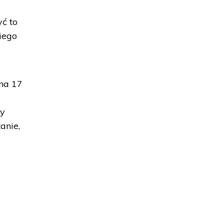
ć to
kiego
 na 17
ły
anie,