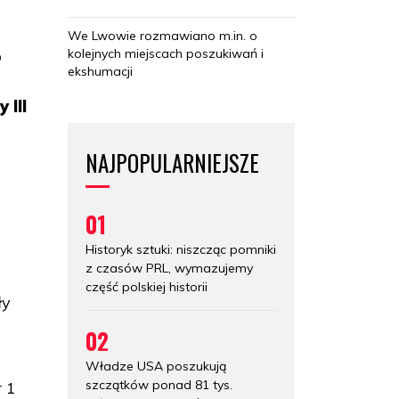
We Lwowie rozmawiano m.in. o
kolejnych miejscach poszukiwań i
o
ekshumacji
 III
NAJPOPULARNIEJSZE
01
Historyk sztuki: niszcząc pomniki
z czasów PRL, wymazujemy
część polskiej historii
ły
02
Władze USA poszukują
szczątków ponad 81 tys.
r 1