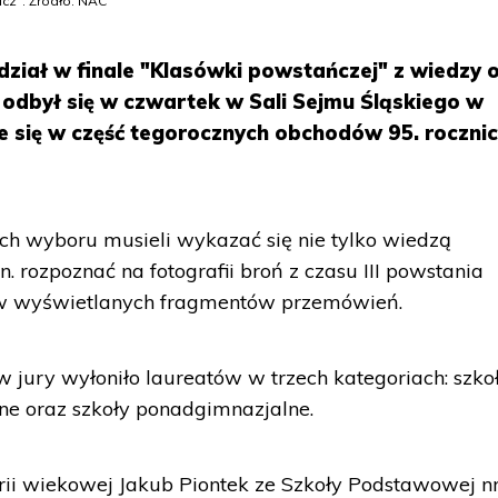
icz". Źródło: NAC
dział w finale "Klasówki powstańczej" z wiedzy 
 odbył się w czwartek w Sali Sejmu Śląskiego w
 się w część tegorocznych obchodów 95. rocznicy
ach wyboru musieli wykazać się nie tylko wiedzą
. rozpoznać na fotografii broń z czasu III powstania
ów wyświetlanych fragmentów przemówień.
tów jury wyłoniło laureatów w trzech kategoriach: szko
ne oraz szkoły ponadgimnazjalne.
rii wiekowej Jakub Piontek ze Szkoły Podstawowej n