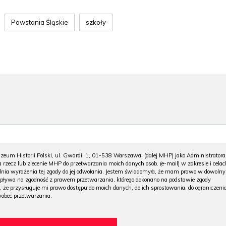
Powstania Śląskie
szkoły
m Historii Polski, ul. Gwardii 1, 01-538 Warszawa, (dalej MHP) jako Administratora
 rzecz lub zlecenie MHP do przetwarzania moich danych osob. (e-mail) w zakresie i celac
 dnia wyrażenia tej zgody do jej odwołania. Jestem świadomy/a, że mam prawo w dowoln
wpływa na zgodność z prawem przetwarzania, którego dokonano na podstawie zgody
, że przysługuje mi prawo dostępu do moich danych, do ich sprostowania, do ograniczeni
wobec przetwarzania.