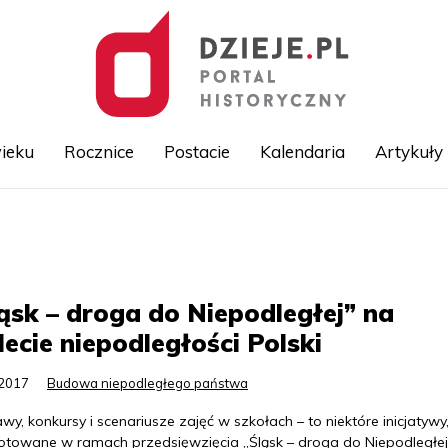
ieku
Rocznice
Postacie
Kalendaria
Artykuły
Przejdź
do
treści
ąsk – droga do Niepodległej” na
lecie niepodległości Polski
.2017
Budowa niepodległego państwa
y, konkursy i scenariusze zajęć w szkołach – to niektóre inicjatywy
otowane w ramach przedsięwzięcia „Śląsk – droga do Niepodległej”