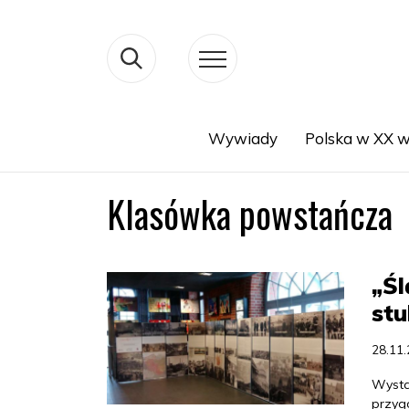
Wywiady
Polska w XX w
Search
Klasówka powstańcza
„Śl
stu
28.11
Wystaw
przyg