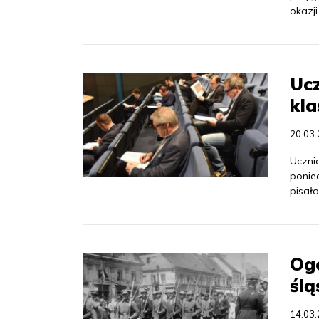
okazji
Ucz
kla
20.03
Uczni
ponie
pisało
Og
ślą
14.03