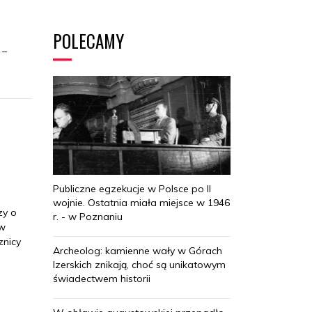
POLECAMY
 –
Publiczne egzekucje w Polsce po II
wojnie. Ostatnia miała miejsce w 1946
zy o
r. - w Poznaniu
 w
znicy
Archeolog: kamienne wały w Górach
Izerskich znikają, choć są unikatowym
świadectwem historii