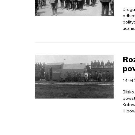
Druga
odbędz
polity
ucznio
Roz
po
14.04
Blisk
powsta
Katow
III po