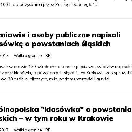
 100-lecia odzyskania przez Polskę niepodległości.
niowie i osoby publiczne napisali
sówkę o powstaniach śląskich
.2017
Walki o granice II RP
owie w prawie 150 szkołach na terenie pięciu województw napisali
działek klasówkę o powstaniach śląskich. W Krakowie zaś sprawdz
 ok. 30 osób publicznych, m.in. parlamentarzyści i artyści.
ólnopolska "klasówka" o powstania
skich – w tym roku w Krakowie
.2017
Walki o granice II RP