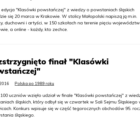
 edycja "Klasówki powstańczej" z wiedzy o powstaniach śląskich
ie się 20 marca w Krakowie. W stolicy Małopolski napiszą ją m.in.
cy, duchowni i artyści, w 150 szkołach na terenie pięciu województw
wie, a online - każdy, kto zechce.
strzygnięto finał "Klasówki
wstańczej"
.2016
Polska po 1989 roku
o 100 uczniów wzięło udział w finale "Klasówki powstańczej" z wied
niach śląskich, który odbył się w czwartek w Sali Sejmu Śląskiego
icach. Konkurs wpisuje się w część tegorocznych obchodów 95. roc
wstania śląskiego.