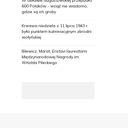
W obławie augustowskiej przepadło
600 Polaków - wciąż nie wiadomo,
gdzie są ich groby
Krwawa niedziela z 11 lipca 1943 r.
była punktem kulminacyjnym zbrodni
wołyńskiej
Bilewicz, Marat, Eristavi laureatami
Międzynarodowej Nagrody im.
Witolda Pileckiego