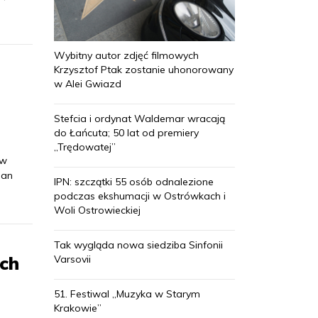
Wybitny autor zdjęć filmowych
Krzysztof Ptak zostanie uhonorowany
w Alei Gwiazd
Stefcia i ordynat Waldemar wracają
do Łańcuta; 50 lat od premiery
„Trędowatej”
 w
ian
IPN: szczątki 55 osób odnalezione
podczas ekshumacji w Ostrówkach i
Woli Ostrowieckiej
Tak wygląda nowa siedziba Sinfonii
ch
Varsovii
51. Festiwal „Muzyka w Starym
Krakowie”