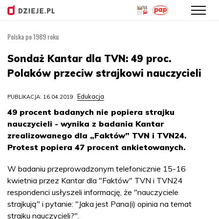
Polska po 1989 roku
Przejdź
do
Sondaż Kantar dla TVN: 49 proc.
treści
Polaków przeciw strajkowi nauczycieli
Edukacja
PUBLIKACJA: 16.04.2019
49 procent badanych nie popiera strajku
nauczycieli - wynika z badania Kantar
zrealizowanego dla „Faktów” TVN i TVN24.
Protest popiera 47 procent ankietowanych.
W badaniu przeprowadzonym telefonicznie 15-16
kwietnia przez Kantar dla "Faktów" TVN i TVN24
respondenci usłyszeli informację, że "nauczyciele
strajkują" i pytanie: "Jaka jest Pana(i) opinia na temat
strajku nauczycieli?".