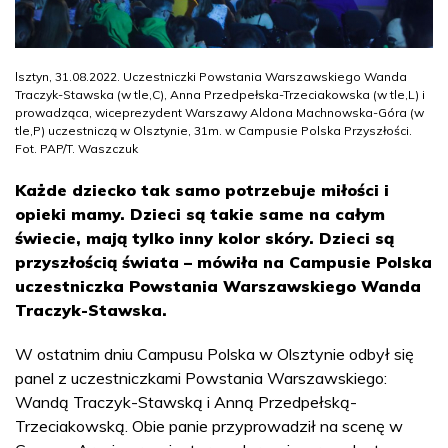
lsztyn, 31.08.2022. Uczestniczki Powstania Warszawskiego Wanda
Traczyk-Stawska (w tle,C), Anna Przedpełska-Trzeciakowska (w tle,L) i
prowadząca, wiceprezydent Warszawy Aldona Machnowska-Góra (w
tle,P) uczestniczą w Olsztynie, 31m. w Campusie Polska Przyszłości.
Fot. PAP/T. Waszczuk
Każde dziecko tak samo potrzebuje miłości i
opieki mamy. Dzieci są takie same na całym
świecie, mają tylko inny kolor skóry. Dzieci są
przyszłością świata – mówiła na Campusie Polska
uczestniczka Powstania Warszawskiego Wanda
Traczyk-Stawska.
W ostatnim dniu Campusu Polska w Olsztynie odbył się
panel z uczestniczkami Powstania Warszawskiego:
Wandą Traczyk-Stawską i Anną Przedpełską-
Trzeciakowską. Obie panie przyprowadził na scenę w