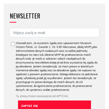
NEWSLETTER
Oświadczam, że wyrażam zgodę oraz upoważniam Muzeum
Historii Polski, ul. Gwardii 1, 01-538 Warszawa, (dalej MHP) jako
Administratora danych osobowych oraz wszelkie podmioty
działające na rzecz lub zlecenie MHP do przetwarzania moich
danych osob. (e-mail) w zakresie i celach niezbędnych do
otrzymywania newslettera dzieje.pl od dnia wyrażenia tej zgody do
jej odwołania. Jestem świadomy/a, że mam prawo w dowolnym
momencie odwołać zgodę oraz że odwołanie zgody nie wpływa na
zgodność z prawem przetwarzania, którego dokonano na podstawie
zgody udzielonej przed jej wycofaniem. Jestem też świadomy/a, że
przysługuje mi prawo dostępu do moich danych, do ich
sprostowania, do ograniczenia przetwarzania, do przenoszenia
danych, do sprzeciwu wobec przetwarzania.