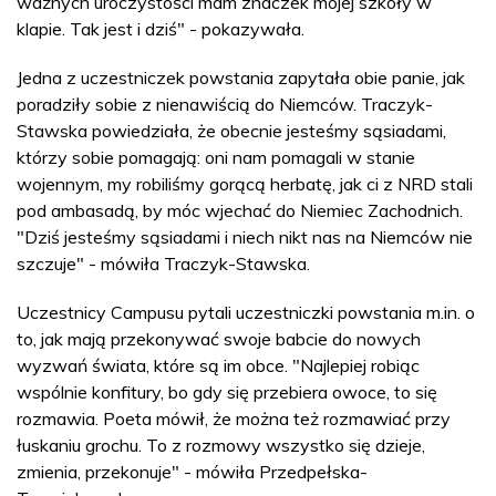
ważnych uroczystości mam znaczek mojej szkoły w
klapie. Tak jest i dziś" - pokazywała.
Jedna z uczestniczek powstania zapytała obie panie, jak
poradziły sobie z nienawiścią do Niemców. Traczyk-
Stawska powiedziała, że obecnie jesteśmy sąsiadami,
którzy sobie pomagają: oni nam pomagali w stanie
wojennym, my robiliśmy gorącą herbatę, jak ci z NRD stali
pod ambasadą, by móc wjechać do Niemiec Zachodnich.
"Dziś jesteśmy sąsiadami i niech nikt nas na Niemców nie
szczuje" - mówiła Traczyk-Stawska.
Uczestnicy Campusu pytali uczestniczki powstania m.in. o
to, jak mają przekonywać swoje babcie do nowych
wyzwań świata, które są im obce. "Najlepiej robiąc
wspólnie konfitury, bo gdy się przebiera owoce, to się
rozmawia. Poeta mówił, że można też rozmawiać przy
łuskaniu grochu. To z rozmowy wszystko się dzieje,
zmienia, przekonuje" - mówiła Przedpełska-