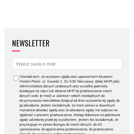
NEWSLETTER
Oświadczam, że wyrażam zgodę oraz upoważniam Muzeum
Historii Polski, ul. Gwardii 1, 01-538 Warszawa, (dalej MHP) jako
Administratora danych osobowych oraz wszelkie podmioty
działające na rzecz lub zlecenie MHP do przetwarzania moich
danych osob. (e-mail) w zakresie i celach niezbędnych do
otrzymywania newslettera dzieje.pl od dnia wyrażenia tej zgody do
jej odwołania. Jestem świadomy/a, że mam prawo w dowolnym
momencie odwołać zgodę oraz że odwołanie zgody nie wpływa na
zgodność z prawem przetwarzania, którego dokonano na podstawie
zgody udzielonej przed jej wycofaniem. Jestem też świadomy/a, że
przysługuje mi prawo dostępu do moich danych, do ich
sprostowania, do ograniczenia przetwarzania, do przenoszenia