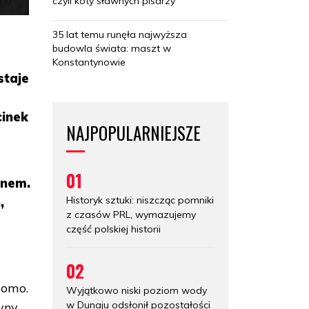
czyli koty sławnych pisarzy
35 lat temu runęła najwyższa
budowla świata: maszt w
Konstantynowie
staje
cinek
NAJPOPULARNIEJSZE
01
enem.
Historyk sztuki: niszcząc pomniki
,
z czasów PRL, wymazujemy
część polskiej historii
02
domo.
Wyjątkowo niski poziom wody
w Dunaju odsłonił pozostałości
dyny