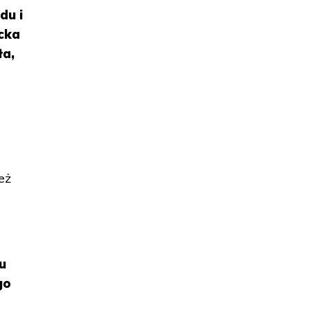
du i
ecka
ła,
eż
ku
go