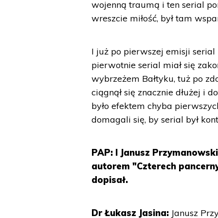
wojenną traumą i ten serial po
wreszcie miłość, był tam wspan
I już po pierwszej emisji seri
pierwotnie serial miał się zak
wybrzeżem Bałtyku, tuż po zdo
ciągnął się znacznie dłużej i 
było efektem chyba pierwszyc
domagali się, by serial był ko
PAP: I Janusz Przymanowski
autorem "Czterech pancernych
dopisał.
Dr Łukasz Jasina:
Janusz Prz