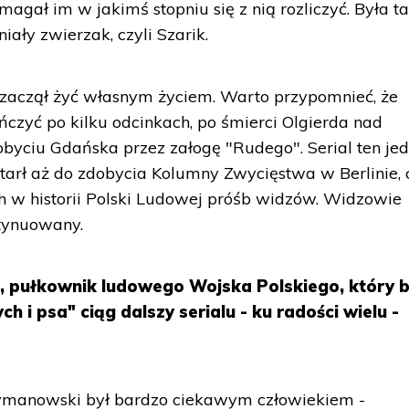
magał im w jakimś stopniu się z nią rozliczyć. Była 
iały zwierzak, czyli Szarik.
al zaczął żyć własnym życiem. Warto przypomnieć, że
ończyć po kilku odcinkach, po śmierci Olgierda nad
byciu Gdańska przez załogę "Rudego". Serial ten je
dotarł aż do zdobycia Kolumny Zwycięstwa w Berlinie, 
h w historii Polski Ludowej próśb widzów. Widzowie
ntynuowany.
, pułkownik ludowego Wojska Polskiego, który b
 i psa" ciąg dalszy serialu - ku radości wielu -
ymanowski był bardzo ciekawym człowiekiem -