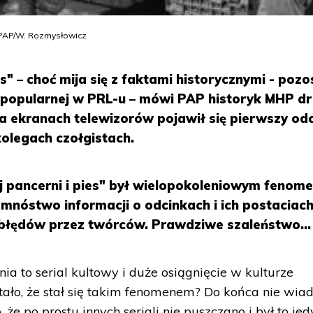
t. PAP/W. Rozmysłowicz
es" – choć mija się z faktami historycznymi - pozo
 popularnej w PRL-u – mówi PAP historyk MHP dr
na ekranach telewizorów pojawił się pierwszy od
 kolegach czołgistach.
ej pancerni i pies" był wielopokoleniowym fenom
mnóstwo informacji o odcinkach i ich postaciach
 błędów przez twórców. Prawdziwe szaleństwo...
ia to serial kultowy i duże osiągnięcie w kulturze
 stało, że stał się takim fenomenem? Do końca nie wia
że po prostu innych seriali nie puszczano i był to je