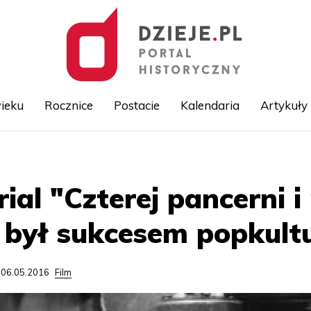
ieku
Rocznice
Postacie
Kalendaria
Artykuły
Przejdź
do
treści
rial "Czterej pancerni i
i był sukcesem popkult
 06.05.2016
Film