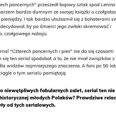
erech pancernych" przeszedł bojowy szlak spod Lenino
isarzem bardzo dumnym ze swojej książki o czołgistac
 pieniędzy. I tak bardzo utożsamił się z bohaterami s
 zdecydował, by po śmierci jego zwłoki skremować i
o, czołgowego naboju.
rial "Czterech pancernych i pies" nie da się czasami
się ten serial spodobał, a to, że nie miał związków z
 dla widzów najmniejszego znaczenia. A fani po 50 la
iągle o tym serialu pamiętają.
 niewątpliwych fabularnych zalet, serial ten nie
 historycznej młodych Polaków? Prawdziwe relac
yły od tych serialowych.