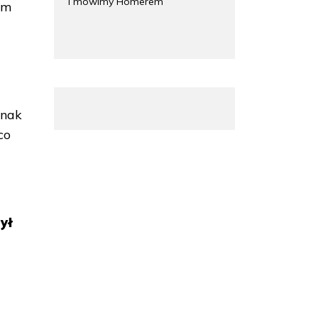
i mówimy Homerem
tam
dnak
co
ył