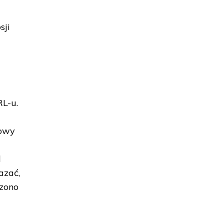
sji
RL-u.
jowy
.
d
azać,
szono