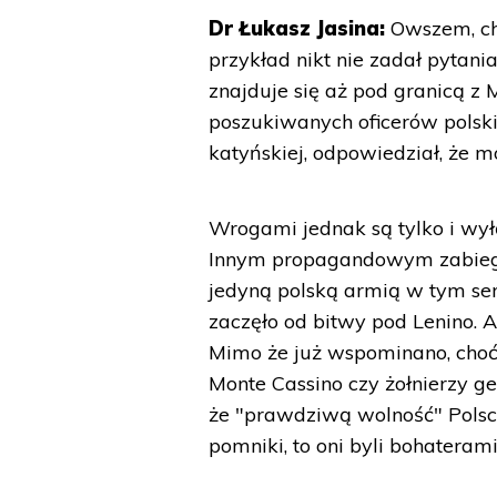
Dr Łukasz Jasina:
Owszem, cho
przykład nikt nie zadał pytani
znajduje się aż pod granicą z 
poszukiwanych oficerów pols
katyńskiej, odpowiedział, że m
Wrogami jednak są tylko i wył
Innym propagandowym zabiegie
jedyną polską armią w tym ser
zaczęło od bitwy pod Lenino.
Mimo że już wspominano, choć
Monte Cassino czy żołnierzy ge
że "prawdziwą wolność" Polsce
pomniki, to oni byli bohatera