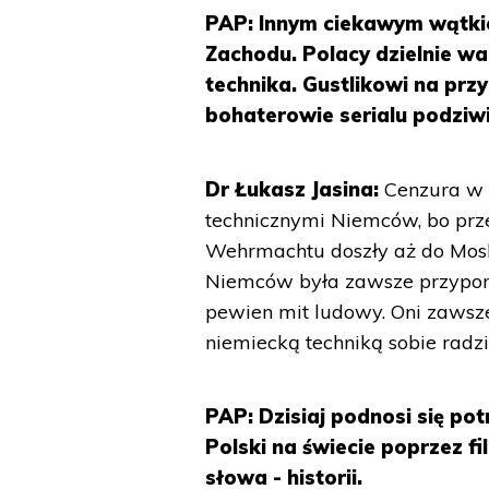
PAP: Innym ciekawym wątkie
Zachodu. Polacy dzielnie wa
technika. Gustlikowi na pr
bohaterowie serialu podziwi
Dr Łukasz Jasina:
Cenzura w 
technicznymi Niemców, bo prze
Wehrmachtu doszły aż do Mos
Niemców była zawsze przypomina
pewien mit ludowy. Oni zawsze
niemiecką techniką sobie radzil
PAP: Dzisiaj podnosi się pot
Polski na świecie poprzez f
słowa - historii.