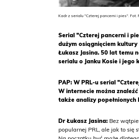
Kadr z serialu "Czterej pancerni i pies". Fo
Serial "Czterej pancerni i pi
dużym osiągnięciem kultury
Łukasz Jasina. 50 lat temu 
serialu o Janku Kosie i jego
PAP: W PRL-u serial "Czter
W internecie można znaleźć 
także analizy popełnionych
Dr Łukasz Jasina:
Bez wątpien
popularnej PRL, ale jak to się
Na początku być może dlatego, 