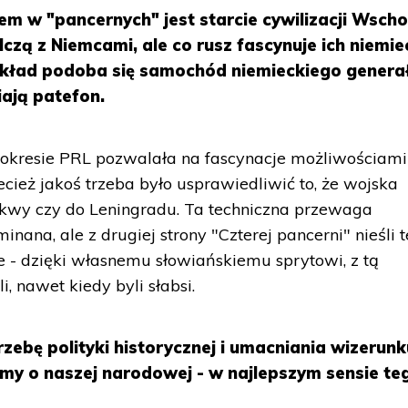
m w "pancernych" jest starcie cywilizacji Wscho
lczą z Niemcami, ale co rusz fascynuje ich niemi
zykład podoba się samochód niemieckiego genera
ają patefon.
okresie PRL pozwalała na fascynacje możliwościami
cież jakoś trzeba było usprawiedliwić to, że wojska
kwy czy do Leningradu. Ta techniczna przewaga
na, ale z drugiej strony "Czterej pancerni" nieśli t
 - dzięki własnemu słowiańskiemu sprytowi, z tą
i, nawet kiedy byli słabsi.
rzebę polityki historycznej i umacniania wizerun
ilmy o naszej narodowej - w najlepszym sensie te