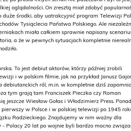
kiej oglądalności. On zresztą miał zdobyć popularno
duże środki, aby uatrakcyjnić program Telewizji Pol
bchodów Tysiąclecia Państwa Polskiego. Ale niezależn
rniakach miała całkiem sprawnie napisany scenarius
toria, a że w pewnych sytuacjach kompletnie nierealn
odziło.
ka. To jest debiut aktorów, którzy później zrobili
wizji i w polskim filmie, jak na przykład Janusz Gajos
ka debiutanckich ról, m.in. w kompletnie dziś zapomn
Poza tym grają tam Franciszek Pieczka czy Roman
się jeszcze Wiesław Gołas i Włodzimierz Press. Pona
z pierwszy w Polsce i w polskiej telewizji po 1945 rok
iązku Radzieckiego. Znajdujemy w nim ważny dla
- Polacy 20 lat po wojnie byli bardzo mocno związa