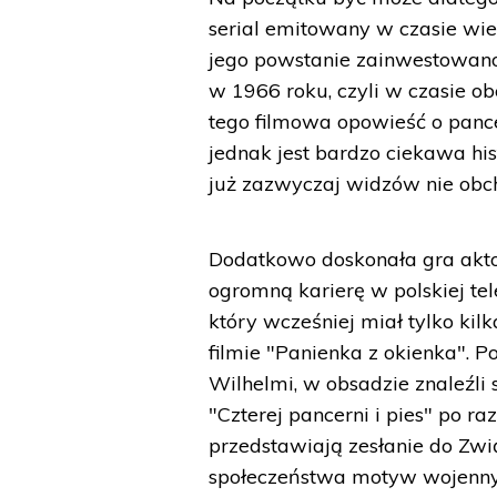
serial emitowany w czasie wiel
jego powstanie zainwestowano 
w 1966 roku, czyli w czasie o
tego filmowa opowieść o pance
jednak jest bardzo ciekawa his
już zazwyczaj widzów nie obch
Dodatkowo doskonała gra aktors
ogromną karierę w polskiej tele
który wcześniej miał tylko kil
filmie "Panienka z okienka". 
Wilhelmi, w obsadzie znaleźli 
"Czterej pancerni i pies" po ra
przedstawiają zesłanie do Zw
społeczeństwa motyw wojenny 