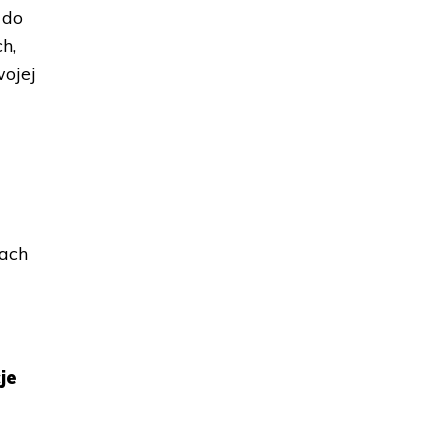
 do
h,
wojej
tach
je