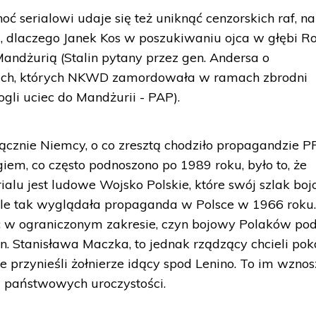
ć serialowi udaje się też uniknąć cenzorskich raf, na
a, dlaczego Janek Kos w poszukiwaniu ojca w głębi Ro
Mandżurią (Stalin pytany przez gen. Andersa o
kich, których NKWD zamordowała w ramach zbrodni
ogli uciec do Mandżurii - PAP).
ącznie Niemcy, o co zresztą chodziło propagandzie P
m, co często podnoszono po 1989 roku, było to, że
ialu jest ludowe Wojsko Polskie, które swój szlak bo
 Ale tak wyglądała propaganda w Polsce w 1966 roku
 w ograniczonym zakresie, czyn bojowy Polaków po
n. Stanisława Maczka, to jednak rządzący chcieli pok
 przynieśli żołnierze idący spod Lenino. To im wzno
mi państwowych uroczystości.