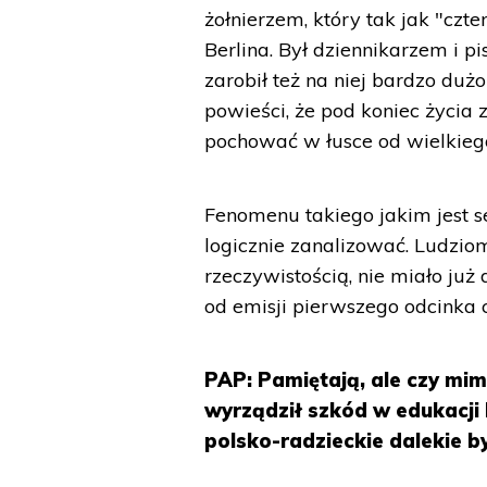
żołnierzem, który tak jak "czt
Berlina. Był dziennikarzem i p
zarobił też na niej bardzo dużo
powieści, że pod koniec życia
pochować w łusce od wielkieg
Fenomenu takiego jakim jest se
logicznie zanalizować. Ludziom 
rzeczywistością, nie miało już
od emisji pierwszego odcinka c
PAP: Pamiętają, ale czy mimo
wyrządził szkód w edukacji
polsko-radzieckie dalekie b