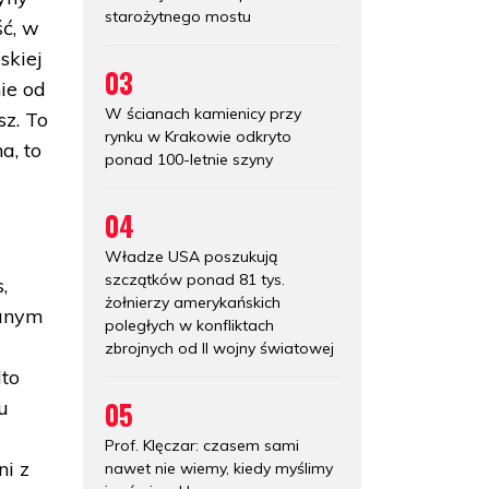
starożytnego mostu
ść, w
skiej
03
ie od
W ścianach kamienicy przy
z. To
rynku w Krakowie odkryto
a, to
ponad 100-letnie szyny
04
Władze USA poszukują
szczątków ponad 81 tys.
,
żołnierzy amerykańskich
ianym
poległych w konfliktach
zbrojnych od II wojny światowej
dto
05
u
Prof. Klęczar: czasem sami
ni z
nawet nie wiemy, kiedy myślimy