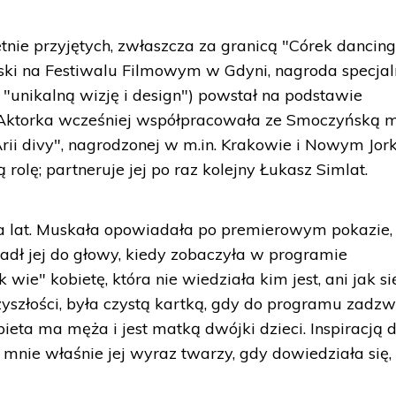
tnie przyjętych, zwłaszcza za granicą "Córek dancin
rski na Festiwalu Filmowym w Gdyni, nagroda specja
 "unikalną wizję i design") powstał na podstawie
 Aktorka wcześniej współpracowała ze Smoczyńską m.
rii divy", nagrodzonej w m.in. Krakowie i Nowym Jork
olę; partneruje jej po raz kolejny Łukasz Simlat.
a lat. Muskała opowiadała po premierowym pokazie,
adł jej do głowy, kiedy zobaczyła w programie
 wie" kobietę, która nie wiedziała kim jest, ani jak si
szłości, była czystą kartką, gdy do programu zadzw
obieta ma męża i jest matką dwójki dzieci. Inspiracją 
 mnie właśnie jej wyraz twarzy, gdy dowiedziała się,