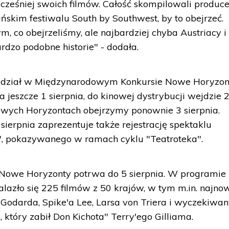
cześniej swoich filmów. Całość skompilowali produce
skim festiwalu South by Southwest, by to obejrzeć.
, co obejrzeliśmy, ale najbardziej chyba Austriacy i
rdzo podobne historie" - dodała.
udział w Międzynarodowym Konkursie Nowe Horyzon
 jeszcze 1 sierpnia, do kinowej dystrybucji wejdzie 
Nowych Horyzontach obejrzymy ponownie 3 sierpnia.
sierpnia zaprezentuje także rejestrację spektaklu
, pokazywanego w ramach cyklu "Teatroteka".
Nowe Horyzonty potrwa do 5 sierpnia. W programie
azło się 225 filmów z 50 krajów, w tym m.in. najno
 Godarda, Spike'a Lee, Larsa von Triera i wyczekiwan
, który zabił Don Kichota" Terry'ego Gilliama.