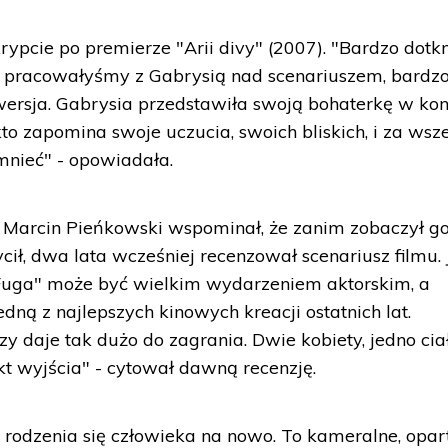
rypcie po premierze "Arii divy" (2007). "Bardzo dotk
ugo pracowałyśmy z Gabrysią nad scenariuszem, bardz
wersja. Gabrysia przedstawiła swoją bohaterkę w kon
kto zapomina swoje uczucia, swoich bliskich, i za wsz
omnieć" - opowiadała.
u Marcin Pieńkowski wspominał, że zanim zobaczył g
cił, dwa lata wcześniej recenzował scenariusz filmu. 
 "Fuga" może być wielkim wydarzeniem aktorskim, a
dną z najlepszych kinowych kreacji ostatnich lat.
 daje tak dużo do zagrania. Dwie kobiety, jedno ciał
kt wyjścia" - cytował dawną recenzję.
o rodzenia się człowieka na nowo. To kameralne, opar