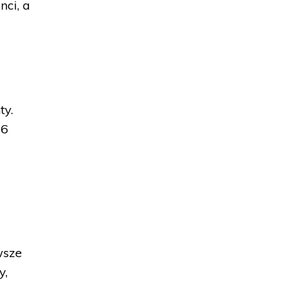
nci, a
ty.
26
wsze
y,