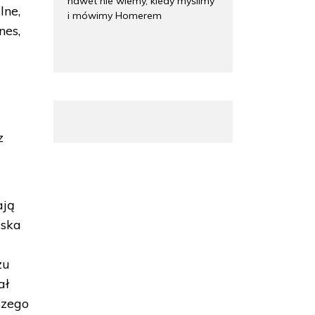
nawet nie wiemy, kiedy myślimy
lne,
i mówimy Homerem
nes,
z
ają
ńska
zu
ał
szego