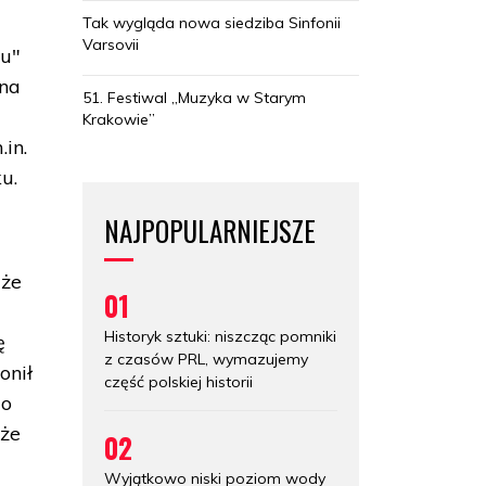
Tak wygląda nowa siedziba Sinfonii
Varsovii
gu"
lna
51. Festiwal „Muzyka w Starym
Krakowie”
in.
u.
NAJPOPULARNIEJSZE
 że
01
Historyk sztuki: niszcząc pomniki
ę
z czasów PRL, wymazujemy
onił
część polskiej historii
do
 że
02
Wyjątkowo niski poziom wody