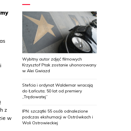
lmy
zas
Wybitny autor zdjęć filmowych
i
Krzysztof Ptak zostanie uhonorowany
w Alei Gwiazd
Stefcia i ordynat Waldemar wracają
do Łańcuta; 50 lat od premiery
„Trędowatej”
ą
h z
IPN: szczątki 55 osób odnalezione
podczas ekshumacji w Ostrówkach i
zie w
Woli Ostrowieckiej