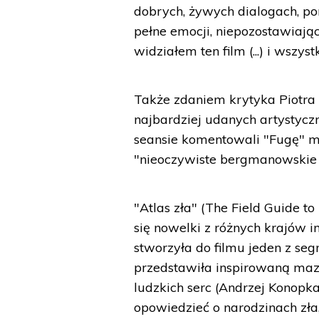
dobrych, żywych dialogach, po
pełne emocji, niepozostawiaj
widziałem ten film (...) i wszys
Także zdaniem krytyka Piotra 
najbardziej udanych artystyczn
seansie komentowali "Fugę" m.
"nieoczywiste bergmanowskie d
"Atlas zła" (The Field Guide to 
się nowelki z różnych krajów
stworzyła do filmu jeden z se
przedstawiła inspirowaną maz
ludzkich serc (Andrzej Konopka)
opowiedzieć o narodzinach zła