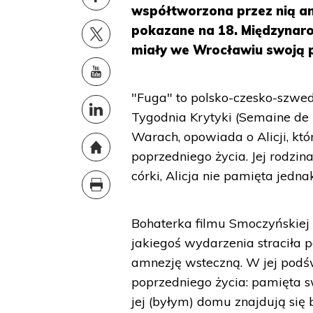
współtworzona przez nią an
pokazane na 18. Międzynar
miały we Wrocławiu swoją p
"Fuga" to polsko-czesko-szwe
Tygodnia Krytyki (Semaine de 
Warach, opowiada o Alicji, któ
poprzedniego życia. Jej rodzina
córki, Alicja nie pamięta jedna
Bohaterka filmu Smoczyńskiej
jakiegoś wydarzenia straciła p
amnezję wsteczną. W jej podś
poprzedniego życia: pamięta sw
jej (byłym) domu znajdują się 