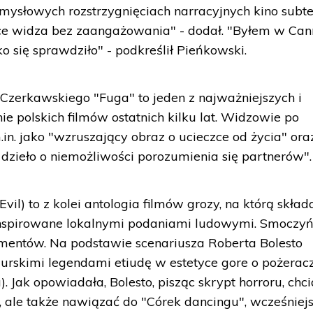
mysłowych rozstrzygnięciach narracyjnych kino subte
ące widza bez zaangażowania" - dodał. "Byłem w Can
tko się sprawdziło" - podkreślił Pieńkowski.
Czerkawskiego "Fuga" to jeden z najważniejszych i
ie polskich filmów ostatnich kilku lat. Widzowie po
in. jako "wzruszający obraz o ucieczce od życia" ora
zieło o niemożliwości porozumienia się partnerów".
Evil) to z kolei antologia filmów grozy, na którą skład
 inspirowane lokalnymi podaniami ludowymi. Smoczy
gmentów. Na podstawie scenariusza Roberta Bolesto
urskimi legendami etiudę w estetyce gore o pożerac
. Jak opowiadała, Bolesto, pisząc skrypt horroru, chci
, ale także nawiązać do "Córek dancingu", wcześniej