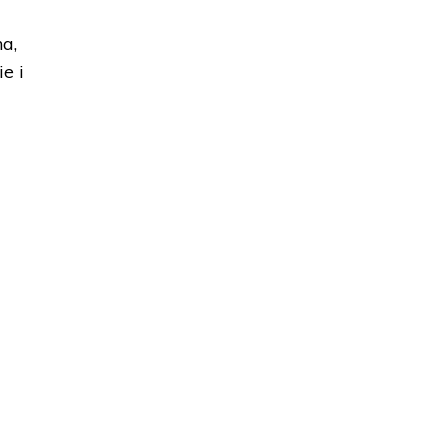
a,
e i