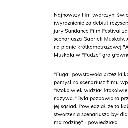
Najnowszy film twórczyni świe
(wyróżnienie za debiut reżyse
jury Sundance Film Festival za
scenariusza Gabrieli Muskały.
na planie krótkometrażowej "A
Muskała w "Fudze" gra główną r
"Fuga" powstawała przez kilk
pomysł na scenariusz filmu wp
"Ktokolwiek widział, ktokolwiek
nazywa. "Była pozbawiona przy
jej sąsiad. Powiedział, że ta k
stworzenia scenariusza był dla
ma rodzinę" - powiedziała.