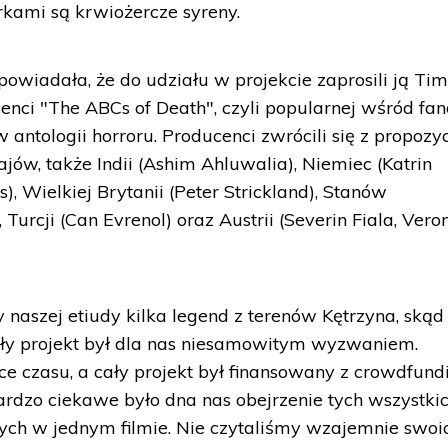
rkami są krwiożercze syreny.
wiadała, że do udziału w projekcie zaprosili ją Ti
enci "The ABCs of Death", czyli popularnej wśród fa
 antologii horroru. Producenci zwrócili się z propozy
jów, także Indii (Ashim Ahluwalia), Niemiec (Katrin
), Wielkiej Brytanii (Peter Strickland), Stanów
Turcji (Can Evrenol) oraz Austrii (Severin Fiala, Vero
naszej etiudy kilka legend z terenów Kętrzyna, skąd
 Cały projekt był dla nas niesamowitym wyzwaniem.
e czasu, a cały projekt był finansowany z crowdfund
rdzo ciekawe było dna nas obejrzenie tych wszystki
ych w jednym filmie. Nie czytaliśmy wzajemnie swoi