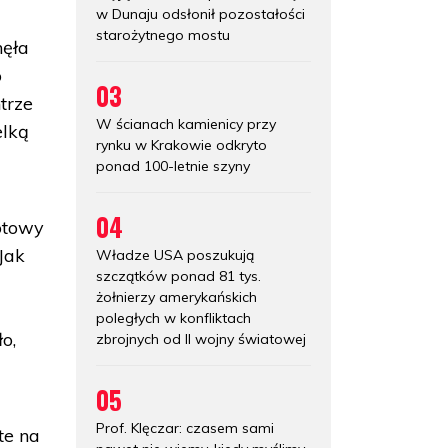
w Dunaju odsłonił pozostałości
starożytnego mostu
nęła
o
03
trze
W ścianach kamienicy przy
elką
rynku w Krakowie odkryto
ponad 100-letnie szyny
04
otowy
Jak
Władze USA poszukują
szczątków ponad 81 tys.
żołnierzy amerykańskich
poległych w konfliktach
o,
zbrojnych od II wojny światowej
05
Prof. Klęczar: czasem sami
te na