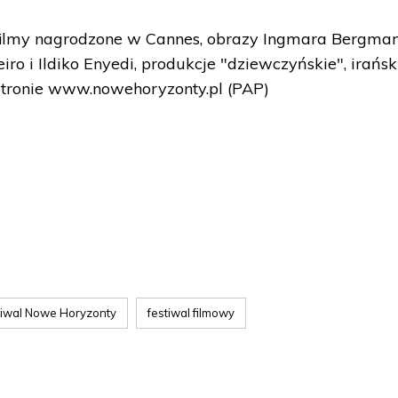
 filmy nagrodzone w Cannes, obrazy Ingmara Bergman
ro i Ildiko Enyedi, produkcje "dziewczyńskie", irański
stronie www.nowehoryzonty.pl (PAP)
iwal Nowe Horyzonty
festiwal filmowy