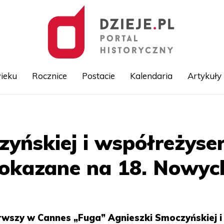
ieku
Rocznice
Postacie
Kalendaria
Artykuły
Przejdź
do
treści
yńskiej i współreżyse
pokazane na 18. Nowy
wszy w Cannes „Fuga” Agnieszki Smoczyńskiej i