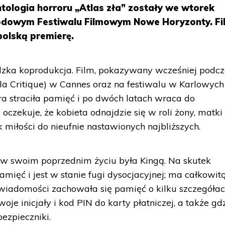
tologia horroru „Atlas zła” zostały we wtorek
odowym Festiwalu Filmowym Nowe Horyzonty. Fi
olską premierę.
dzka koprodukcja. Film, pokazywany wcześniej podc
la Critique) w Cannes oraz na festiwalu w Karlowych
ra straciła pamięć i po dwóch latach wraca do
 oczekuje, że kobieta odnajdzie się w roli żony, matki 
k miłości do nieufnie nastawionych najbliższych.
 w swoim poprzednim życiu była Kingą. Na skutek
amięć i jest w stanie fugi dysocjacyjnej; ma całkowit
wiadomości zachowała się pamięć o kilku szczegółac
oje inicjały i kod PIN do karty płatniczej, a także gd
bezpieczniki.