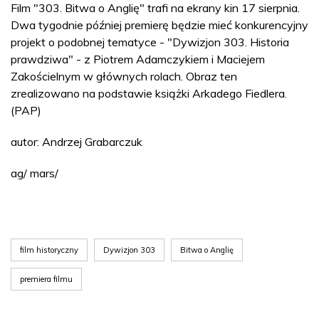
Film "303. Bitwa o Anglię" trafi na ekrany kin 17 sierpnia.
Dwa tygodnie później premierę będzie mieć konkurencyjny
projekt o podobnej tematyce - "Dywizjon 303. Historia
prawdziwa" - z Piotrem Adamczykiem i Maciejem
Zakościelnym w głównych rolach. Obraz ten
zrealizowano na podstawie książki Arkadego Fiedlera.
(PAP)
autor: Andrzej Grabarczuk
ag/ mars/
film historyczny
Dywizjon 303
Bitwa o Anglię
premiera filmu