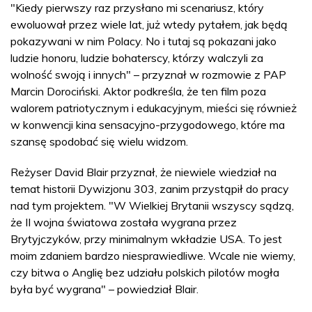
"Kiedy pierwszy raz przysłano mi scenariusz, który
ewoluował przez wiele lat, już wtedy pytałem, jak będą
pokazywani w nim Polacy. No i tutaj są pokazani jako
ludzie honoru, ludzie bohaterscy, którzy walczyli za
wolność swoją i innych" – przyznał w rozmowie z PAP
Marcin Dorociński. Aktor podkreśla, że ten film poza
walorem patriotycznym i edukacyjnym, mieści się również
w konwencji kina sensacyjno-przygodowego, które ma
szansę spodobać się wielu widzom.
Reżyser David Blair przyznał, że niewiele wiedział na
temat historii Dywizjonu 303, zanim przystąpił do pracy
nad tym projektem. "W Wielkiej Brytanii wszyscy sądzą,
że II wojna światowa została wygrana przez
Brytyjczyków, przy minimalnym wkładzie USA. To jest
moim zdaniem bardzo niesprawiedliwe. Wcale nie wiemy,
czy bitwa o Anglię bez udziału polskich pilotów mogła
była być wygrana" – powiedział Blair.