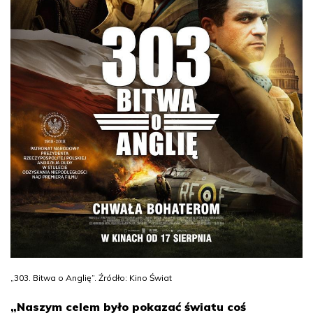
„303. Bitwa o Anglię”. Źródło: Kino Świat
„Naszym celem było pokazać światu coś