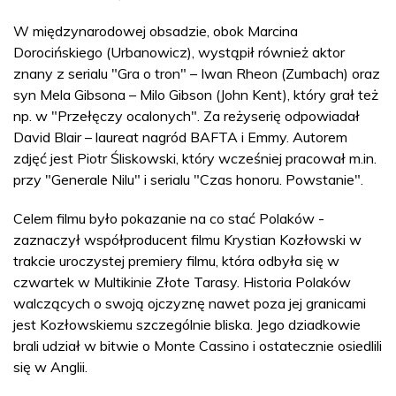
W międzynarodowej obsadzie, obok Marcina
Dorocińskiego (Urbanowicz), wystąpił również aktor
znany z serialu "Gra o tron" – Iwan Rheon (Zumbach) oraz
syn Mela Gibsona – Milo Gibson (John Kent), który grał też
np. w "Przełęczy ocalonych". Za reżyserię odpowiadał
David Blair – laureat nagród BAFTA i Emmy. Autorem
zdjęć jest Piotr Śliskowski, który wcześniej pracował m.in.
przy "Generale Nilu" i serialu "Czas honoru. Powstanie".
Celem filmu było pokazanie na co stać Polaków -
zaznaczył współproducent filmu Krystian Kozłowski w
trakcie uroczystej premiery filmu, która odbyła się w
czwartek w Multikinie Złote Tarasy. Historia Polaków
walczących o swoją ojczyznę nawet poza jej granicami
jest Kozłowskiemu szczególnie bliska. Jego dziadkowie
brali udział w bitwie o Monte Cassino i ostatecznie osiedlili
się w Anglii.