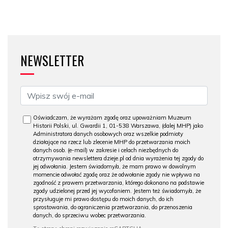
NEWSLETTER
Oświadczam, że wyrażam zgodę oraz upoważniam Muzeum
Historii Polski, ul. Gwardii 1, 01-538 Warszawa, (dalej MHP) jako
Administratora danych osobowych oraz wszelkie podmioty
działające na rzecz lub zlecenie MHP do przetwarzania moich
danych osob. (e-mail) w zakresie i celach niezbędnych do
otrzymywania newslettera dzieje.pl od dnia wyrażenia tej zgody do
jej odwołania. Jestem świadomy/a, że mam prawo w dowolnym
momencie odwołać zgodę oraz że odwołanie zgody nie wpływa na
zgodność z prawem przetwarzania, którego dokonano na podstawie
zgody udzielonej przed jej wycofaniem. Jestem też świadomy/a, że
przysługuje mi prawo dostępu do moich danych, do ich
sprostowania, do ograniczenia przetwarzania, do przenoszenia
danych, do sprzeciwu wobec przetwarzania.