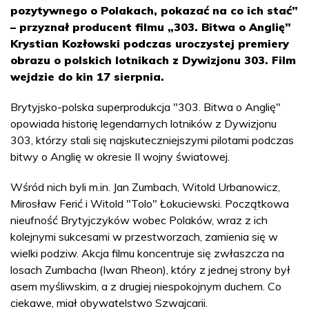
pozytywnego o Polakach, pokazać na co ich stać”
– przyznał producent filmu „303. Bitwa o Anglię”
Krystian Kozłowski podczas uroczystej premiery
obrazu o polskich lotnikach z Dywizjonu 303. Film
wejdzie do kin 17 sierpnia.
Brytyjsko-polska superprodukcja "303. Bitwa o Anglię"
opowiada historię legendarnych lotników z Dywizjonu
303, którzy stali się najskuteczniejszymi pilotami podczas
bitwy o Anglię w okresie II wojny światowej.
Wśród nich byli m.in. Jan Zumbach, Witold Urbanowicz,
Mirosław Ferić i Witold "Tolo" Łokuciewski. Początkowa
nieufność Brytyjczyków wobec Polaków, wraz z ich
kolejnymi sukcesami w przestworzach, zamienia się w
wielki podziw. Akcja filmu koncentruje się zwłaszcza na
losach Zumbacha (Iwan Rheon), który z jednej strony był
asem myśliwskim, a z drugiej niespokojnym duchem. Co
ciekawe, miał obywatelstwo Szwajcarii.