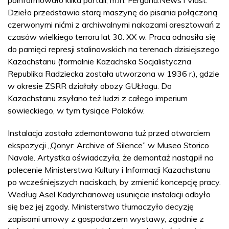
Dzieło przedstawia starą maszynę do pisania połączoną
czerwonymi nićmi z archiwalnymi nakazami aresztowań z
czasów wielkiego terroru lat 30. XX w. Praca odnosiła się
do pamięci represji stalinowskich na terenach dzisiejszego
Kazachstanu (formalnie Kazachska Socjalistyczna
Republika Radziecka została utworzona w 1936 r.), gdzie
w okresie ZSRR działały obozy GUŁłagu. Do
Kazachstanu zsyłano też ludzi z całego imperium
sowieckiego, w tym tysiące Polaków.
Instalacja została zdemontowana tuż przed otwarciem
ekspozycji „Qonyr: Archive of Silence” w Museo Storico
Navale. Artystka oświadczyła, że demontaż nastąpił na
polecenie Ministerstwa Kultury i Informacji Kazachstanu
po wcześniejszych naciskach, by zmienić koncepcję pracy.
Według Asel Kadyrchanowej usunięcie instalacji odbyło
się bez jej zgody. Ministerstwo tłumaczyło decyzję
zapisami umowy z gospodarzem wystawy, zgodnie z