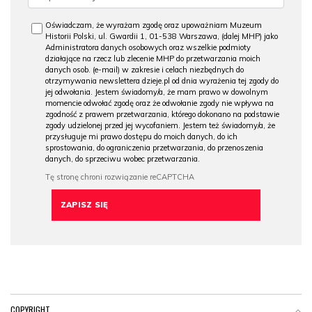
Oświadczam, że wyrażam zgodę oraz upoważniam Muzeum
Historii Polski, ul. Gwardii 1, 01-538 Warszawa, (dalej MHP) jako
Administratora danych osobowych oraz wszelkie podmioty
działające na rzecz lub zlecenie MHP do przetwarzania moich
danych osob. (e-mail) w zakresie i celach niezbędnych do
otrzymywania newslettera dzieje.pl od dnia wyrażenia tej zgody do
jej odwołania. Jestem świadomy/a, że mam prawo w dowolnym
momencie odwołać zgodę oraz że odwołanie zgody nie wpływa na
zgodność z prawem przetwarzania, którego dokonano na podstawie
zgody udzielonej przed jej wycofaniem. Jestem też świadomy/a, że
przysługuje mi prawo dostępu do moich danych, do ich
sprostowania, do ograniczenia przetwarzania, do przenoszenia
danych, do sprzeciwu wobec przetwarzania.
COPYRIGHT