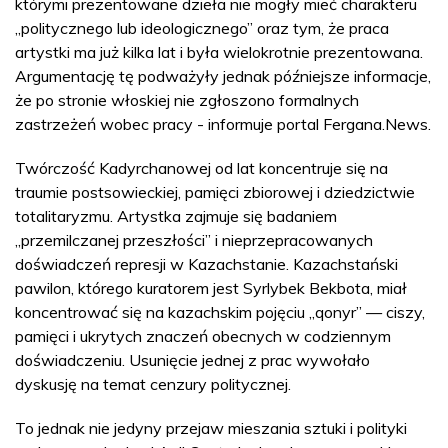
którymi prezentowane dzieła nie mogły mieć charakteru
„politycznego lub ideologicznego” oraz tym, że praca
artystki ma już kilka lat i była wielokrotnie prezentowana.
Argumentację tę podważyły jednak późniejsze informacje,
że po stronie włoskiej nie zgłoszono formalnych
zastrzeżeń wobec pracy - informuje portal Fergana.News.
Twórczość Kadyrchanowej od lat koncentruje się na
traumie postsowieckiej, pamięci zbiorowej i dziedzictwie
totalitaryzmu. Artystka zajmuje się badaniem
„przemilczanej przeszłości” i nieprzepracowanych
doświadczeń represji w Kazachstanie. Kazachstański
pawilon, którego kuratorem jest Syrlybek Bekbota, miał
koncentrować się na kazachskim pojęciu „qonyr” — ciszy,
pamięci i ukrytych znaczeń obecnych w codziennym
doświadczeniu. Usunięcie jednej z prac wywołało
dyskusję na temat cenzury politycznej.
To jednak nie jedyny przejaw mieszania sztuki i polityki