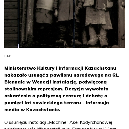
PAP
Ministerstwo Kultury i Informacji Kazachstanu
nakazało usunąć z pawilonu narodowego na 61.
Biennale w Wenecji instalację, poświęconą
stalinowskim represjom. Decyzja wywołała
oskarżenia o polityczną cenzurę i debatę o
pamięci lat sowieckiego terroru - informują
media w Kazachstanie.
O usunięciu instalacji „Machine” Asel Kadyrchanowej
poinformowało kilka portali, m.in. Fergana.News i Vlast.