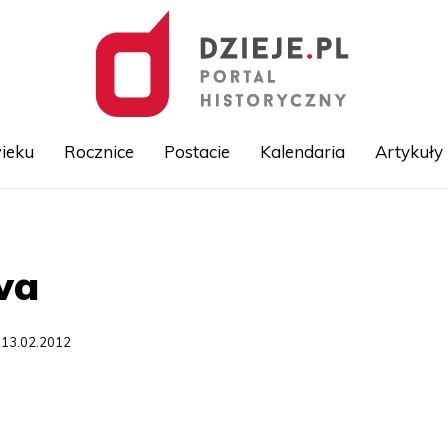
ieku
Rocznice
Postacie
Kalendaria
Artykuły
Przejdź
do
treści
wa
 13.02.2012