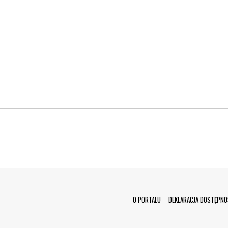
Menu Footer
O PORTALU
DEKLARACJA DOSTĘPNO