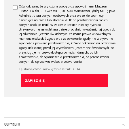
Oświadczam, że wyrażam zgodę oraz upoważniam Muzeum
Historii Polski, ul. Gwardii 1, 01-538 Warszawa, (dalej MHP) jako
Administratora danych osobowych oraz wszelkie podmioty
działające na rzecz lub zlecenie MHP do przetwarzania moich
danych osob. (e-mail) w zakresie i celach niezbędnych do
otrzymywania newslettera dzieje.pl od dnia wyrażenia tej zgody do
jej odwołania. Jestem świadomy/a, że mam prawo w dowolnym
momencie odwołać zgodę oraz że odwołanie zgody nie wpływa na
zgodność z prawem przetwarzania, którego dokonano na podstawie
zgody udzielonej przed jej wycofaniem. Jestem też świadomy/a, że
przysługuje mi prawo dostępu do moich danych, do ich
sprostowania, do ograniczenia przetwarzania, do przenoszenia
danych, do sprzeciwu wobec przetwarzania.
COPYRIGHT