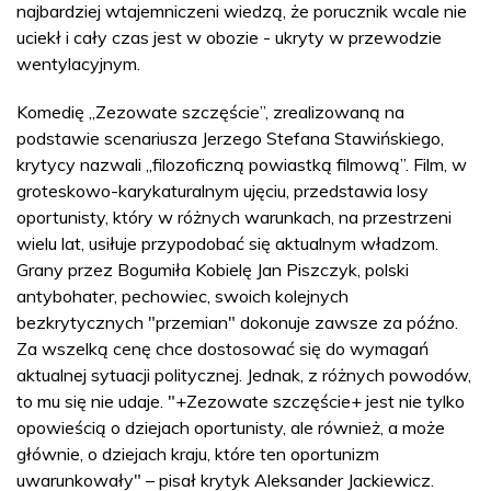
najbardziej wtajemniczeni wiedzą, że porucznik wcale nie
uciekł i cały czas jest w obozie - ukryty w przewodzie
wentylacyjnym.
Komedię „Zezowate szczęście”, zrealizowaną na
podstawie scenariusza Jerzego Stefana Stawińskiego,
krytycy nazwali „filozoficzną powiastką filmową”. Film, w
groteskowo-karykaturalnym ujęciu, przedstawia losy
oportunisty, który w różnych warunkach, na przestrzeni
wielu lat, usiłuje przypodobać się aktualnym władzom.
Grany przez Bogumiła Kobielę Jan Piszczyk, polski
antybohater, pechowiec, swoich kolejnych
bezkrytycznych "przemian" dokonuje zawsze za późno.
Za wszelką cenę chce dostosować się do wymagań
aktualnej sytuacji politycznej. Jednak, z różnych powodów,
to mu się nie udaje. "+Zezowate szczęście+ jest nie tylko
opowieścią o dziejach oportunisty, ale również, a może
głównie, o dziejach kraju, które ten oportunizm
uwarunkowały" – pisał krytyk Aleksander Jackiewicz.