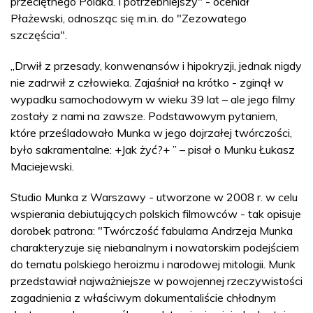
przeciętnego Polaka. I potrzebniejszy" - oceniał
Płażewski, odnosząc się m.in. do "Zezowatego
szczęścia".
„Drwił z przesady, konwenansów i hipokryzji, jednak nigdy
nie zadrwił z człowieka. Zajaśniał na krótko - zginął w
wypadku samochodowym w wieku 39 lat – ale jego filmy
zostały z nami na zawsze. Podstawowym pytaniem,
które prześladowało Munka w jego dojrzałej twórczości,
było sakramentalne: +Jak żyć?+ ” – pisał o Munku Łukasz
Maciejewski.
Studio Munka z Warszawy - utworzone w 2008 r. w celu
wspierania debiutujących polskich filmowców - tak opisuje
dorobek patrona: "Twórczość fabularna Andrzeja Munka
charakteryzuje się niebanalnym i nowatorskim podejściem
do tematu polskiego heroizmu i narodowej mitologii. Munk
przedstawiał najważniejsze w powojennej rzeczywistości
zagadnienia z właściwym dokumentaliście chłodnym