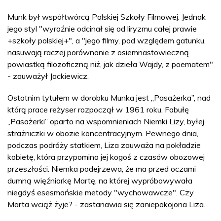
Munk był współtwórcą Polskiej Szkoły Filmowej. Jednak
jego styl "wyraźnie odcinał się od liryzmu całej prawie
+szkoły polskiej+", a "jego filmy, pod względem gatunku,
nasuwają raczej porównanie z osiemnastowieczną
powiastką filozoficzną niż, jak dzieła Wajdy, z poematem"
- zauważył Jackiewicz.
Ostatnim tytułem w dorobku Munka jest „Pasażerka”, nad
którą prace reżyser rozpoczął w 1961 roku. Fabułę
„Pasażerki” oparto na wspomnieniach Niemki Lizy, byłej
strażniczki w obozie koncentracyjnym. Pewnego dnia,
podczas podróży statkiem, Liza zauważa na pokładzie
kobietę, która przypomina jej kogoś z czasów obozowej
przeszłości. Niemka podejrzewa, że ma przed oczami
dumną więźniarkę Martę, na której wypróbowywała
niegdyś esesmańskie metody "wychowawcze". Czy
Marta wciąż żyje? - zastanawia się zaniepokojona Liza.