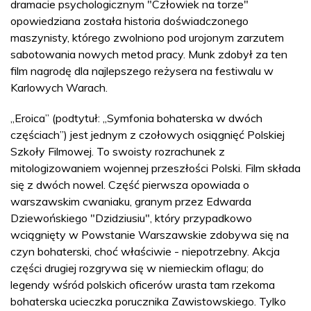
dramacie psychologicznym "Człowiek na torze"
opowiedziana została historia doświadczonego
maszynisty, którego zwolniono pod urojonym zarzutem
sabotowania nowych metod pracy. Munk zdobył za ten
film nagrodę dla najlepszego reżysera na festiwalu w
Karlowych Warach.
„Eroica” (podtytuł: „Symfonia bohaterska w dwóch
częściach”) jest jednym z czołowych osiągnięć Polskiej
Szkoły Filmowej. To swoisty rozrachunek z
mitologizowaniem wojennej przeszłości Polski. Film składa
się z dwóch nowel. Część pierwsza opowiada o
warszawskim cwaniaku, granym przez Edwarda
Dziewońskiego "Dzidziusiu", który przypadkowo
wciągnięty w Powstanie Warszawskie zdobywa się na
czyn bohaterski, choć właściwie - niepotrzebny. Akcja
części drugiej rozgrywa się w niemieckim oflagu; do
legendy wśród polskich oficerów urasta tam rzekoma
bohaterska ucieczka porucznika Zawistowskiego. Tylko