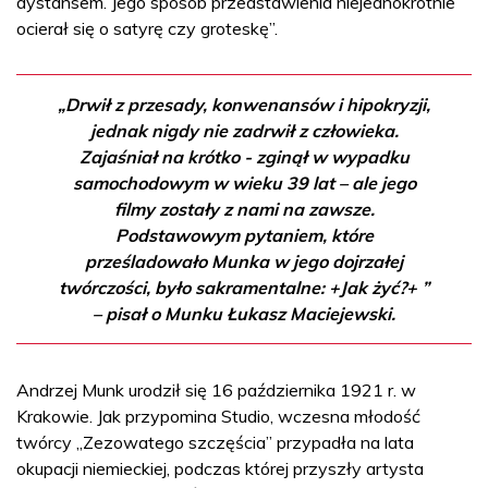
dystansem. Jego sposób przedstawienia niejednokrotnie
ocierał się o satyrę czy groteskę”.
„Drwił z przesady, konwenansów i hipokryzji,
jednak nigdy nie zadrwił z człowieka.
Zajaśniał na krótko - zginął w wypadku
samochodowym w wieku 39 lat – ale jego
filmy zostały z nami na zawsze.
Podstawowym pytaniem, które
prześladowało Munka w jego dojrzałej
twórczości, było sakramentalne: +Jak żyć?+ ”
– pisał o Munku Łukasz Maciejewski.
Andrzej Munk urodził się 16 października 1921 r. w
Krakowie. Jak przypomina Studio, wczesna młodość
twórcy „Zezowatego szczęścia” przypadła na lata
okupacji niemieckiej, podczas której przyszły artysta