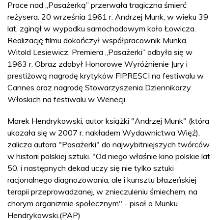
Prace nad „Pasażerką” przerwała tragiczna śmierć
reżysera. 20 września 1961 r. Andrzej Munk, w wieku 39
lat, zginął w wypadku samochodowym koło Łowicza.
Realizację filmu dokończył współpracownik Munka,
Witold Lesiewicz. Premiera „Pasażerki” odbyła się w
1963 r. Obraz zdobył Honorowe Wyróżnienie Jury i
prestiżową nagrodę krytyków FIPRESCI na festiwalu w
Cannes oraz nagrodę Stowarzyszenia Dziennikarzy
Włoskich na festiwalu w Wenecji.
Marek Hendrykowski, autor książki "Andrzej Munk" (która
ukazała się w 2007 r. nakładem Wydawnictwa Więź),
zalicza autora "Pasażerki" do najwybitniejszych twórców
w historii polskiej sztuki. "Od niego właśnie kino polskie lat
50. i następnych dekad uczy się nie tylko sztuki
racjonalnego diagnozowania, ale i kunsztu błazeńskiej
terapii przeprowadzanej, w znieczuleniu śmiechem, na
chorym organizmie społecznym" - pisał o Munku
Hendrykowski.(PAP)