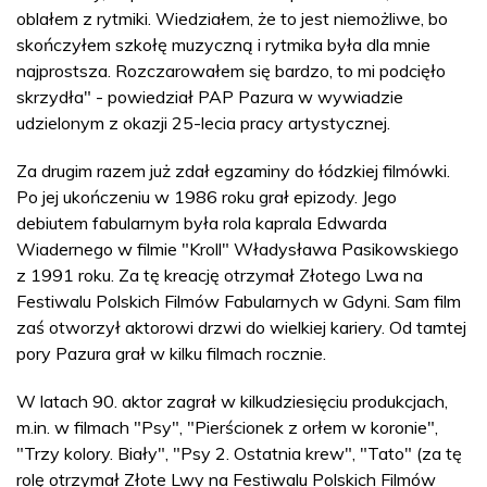
oblałem z rytmiki. Wiedziałem, że to jest niemożliwe, bo
skończyłem szkołę muzyczną i rytmika była dla mnie
najprostsza. Rozczarowałem się bardzo, to mi podcięło
skrzydła" - powiedział PAP Pazura w wywiadzie
udzielonym z okazji 25-lecia pracy artystycznej.
Za drugim razem już zdał egzaminy do łódzkiej filmówki.
Po jej ukończeniu w 1986 roku grał epizody. Jego
debiutem fabularnym była rola kaprala Edwarda
Wiadernego w filmie "Kroll" Władysława Pasikowskiego
z 1991 roku. Za tę kreację otrzymał Złotego Lwa na
Festiwalu Polskich Filmów Fabularnych w Gdyni. Sam film
zaś otworzył aktorowi drzwi do wielkiej kariery. Od tamtej
pory Pazura grał w kilku filmach rocznie.
W latach 90. aktor zagrał w kilkudziesięciu produkcjach,
m.in. w filmach "Psy", "Pierścionek z orłem w koronie",
"Trzy kolory. Biały", "Psy 2. Ostatnia krew", "Tato" (za tę
rolę otrzymał Złote Lwy na Festiwalu Polskich Filmów