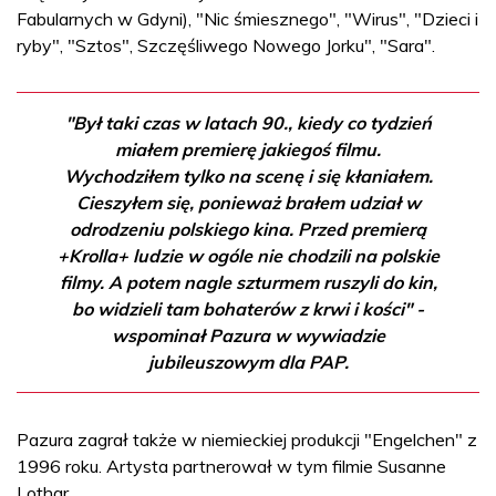
Fabularnych w Gdyni), "Nic śmiesznego", "Wirus", "Dzieci i
ryby", "Sztos", Szczęśliwego Nowego Jorku", "Sara".
"Był taki czas w latach 90., kiedy co tydzień
miałem premierę jakiegoś filmu.
Wychodziłem tylko na scenę i się kłaniałem.
Cieszyłem się, ponieważ brałem udział w
odrodzeniu polskiego kina. Przed premierą
+Krolla+ ludzie w ogóle nie chodzili na polskie
filmy. A potem nagle szturmem ruszyli do kin,
bo widzieli tam bohaterów z krwi i kości" -
wspominał Pazura w wywiadzie
jubileuszowym dla PAP.
Pazura zagrał także w niemieckiej produkcji "Engelchen" z
1996 roku. Artysta partnerował w tym filmie Susanne
Lothar.