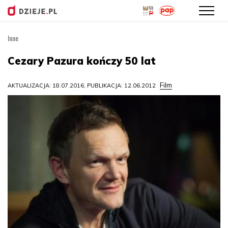
Inne
Przejdź
do
Cezary Pazura kończy 50 lat
treści
Film
AKTUALIZACJA: 18.07.2016, PUBLIKACJA: 12.06.2012