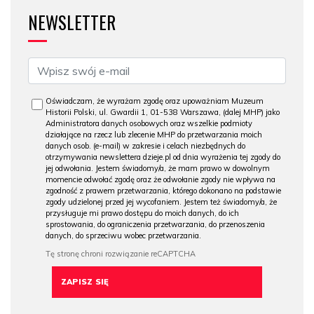
NEWSLETTER
Oświadczam, że wyrażam zgodę oraz upoważniam Muzeum
Historii Polski, ul. Gwardii 1, 01-538 Warszawa, (dalej MHP) jako
Administratora danych osobowych oraz wszelkie podmioty
działające na rzecz lub zlecenie MHP do przetwarzania moich
danych osob. (e-mail) w zakresie i celach niezbędnych do
otrzymywania newslettera dzieje.pl od dnia wyrażenia tej zgody do
jej odwołania. Jestem świadomy/a, że mam prawo w dowolnym
momencie odwołać zgodę oraz że odwołanie zgody nie wpływa na
zgodność z prawem przetwarzania, którego dokonano na podstawie
zgody udzielonej przed jej wycofaniem. Jestem też świadomy/a, że
przysługuje mi prawo dostępu do moich danych, do ich
sprostowania, do ograniczenia przetwarzania, do przenoszenia
danych, do sprzeciwu wobec przetwarzania.