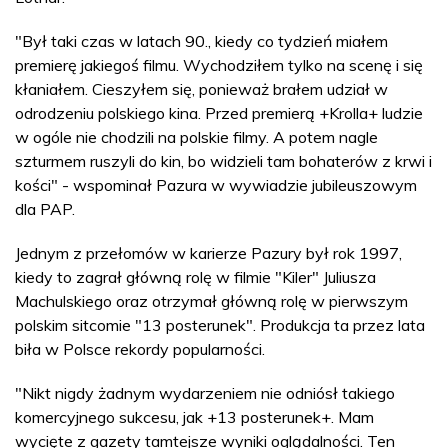
"Był taki czas w latach 90., kiedy co tydzień miałem
premierę jakiegoś filmu. Wychodziłem tylko na scenę i się
kłaniałem. Cieszyłem się, ponieważ brałem udział w
odrodzeniu polskiego kina. Przed premierą +Krolla+ ludzie
w ogóle nie chodzili na polskie filmy. A potem nagle
szturmem ruszyli do kin, bo widzieli tam bohaterów z krwi i
kości" - wspominał Pazura w wywiadzie jubileuszowym
dla PAP.
Jednym z przełomów w karierze Pazury był rok 1997,
kiedy to zagrał główną rolę w filmie "Kiler" Juliusza
Machulskiego oraz otrzymał główną rolę w pierwszym
polskim sitcomie "13 posterunek". Produkcja ta przez lata
biła w Polsce rekordy popularności.
"Nikt nigdy żadnym wydarzeniem nie odniósł takiego
komercyjnego sukcesu, jak +13 posterunek+. Mam
wycięte z gazety tamtejsze wyniki oglądalności. Ten