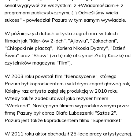
serial wygrywał ze wszystkim: z +Wiadomościami+, z
programami publicystycznymi. (...) Odnieśliśmy wielki
sukces" - powiedział Pazura w tym samym wywiadzie.
W późniejszych latach artysta zagrał m.in. w takich
filmach jak "Kiler-ów 2-óch", "Ajlawiu", "Zakochani",
"Chłopaki nie płaczą", "Kariera Nikosia Dyzmy", "Dzień
Świra" oraz "Show" (za tę rolę otrzymał Złotą Kaczkę od
czytelników magazynu "Film").
W 2003 roku powstał film "Nienasycenie", którego
Pazura był koproducentem i w którym zagrał główną rolę.
Kolejny raz artysta zajął się produkcją w 2010 roku.
Wtedy także zadebiutował jako reżyser filmem
"Weekend". Następnym filmem wyprodukowanym przez
firmę Pazury był obraz Olafa Lubaszenki "Sztos 2".
Pazura jest także koproducentem filmu "Supermarket".
W 2011 roku aktor obchodził 25-lecie pracy artystycznej.