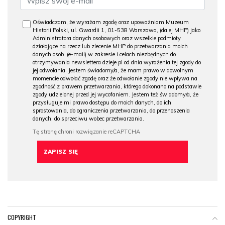
Oświadczam, że wyrażam zgodę oraz upoważniam Muzeum
Historii Polski, ul. Gwardii 1, 01-538 Warszawa, (dalej MHP) jako
Administratora danych osobowych oraz wszelkie podmioty
działające na rzecz lub zlecenie MHP do przetwarzania moich
danych osob. (e-mail) w zakresie i celach niezbędnych do
otrzymywania newslettera dzieje.pl od dnia wyrażenia tej zgody do
jej odwołania. Jestem świadomy/a, że mam prawo w dowolnym
momencie odwołać zgodę oraz że odwołanie zgody nie wpływa na
zgodność z prawem przetwarzania, którego dokonano na podstawie
zgody udzielonej przed jej wycofaniem. Jestem też świadomy/a, że
przysługuje mi prawo dostępu do moich danych, do ich
sprostowania, do ograniczenia przetwarzania, do przenoszenia
danych, do sprzeciwu wobec przetwarzania.
COPYRIGHT