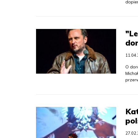
dopie
"Le
dor
11.04
O dora
Micha
przerw
Kat
pol
27.02