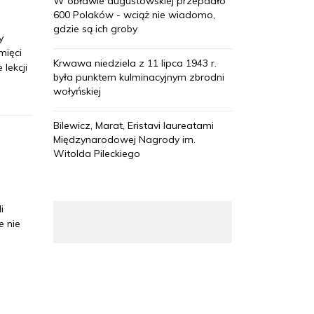
W obławie augustowskiej przepadło
600 Polaków - wciąż nie wiadomo,
gdzie są ich groby
y
mięci
Krwawa niedziela z 11 lipca 1943 r.
lekcji
była punktem kulminacyjnym zbrodni
wołyńskiej
Bilewicz, Marat, Eristavi laureatami
Międzynarodowej Nagrody im.
Witolda Pileckiego
i
e nie