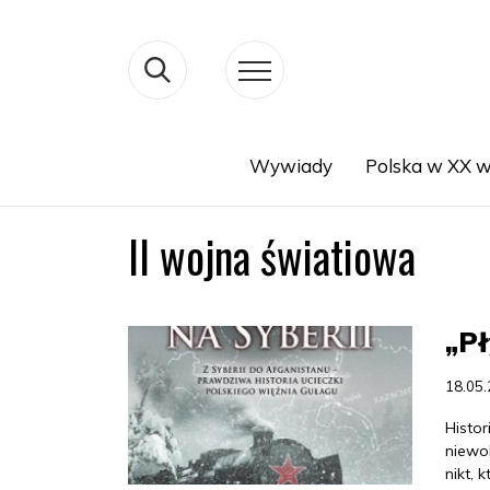
Wywiady
Polska w XX w
Search
II wojna światiowa
„Pł
18.05
Histor
niewol
nikt, 