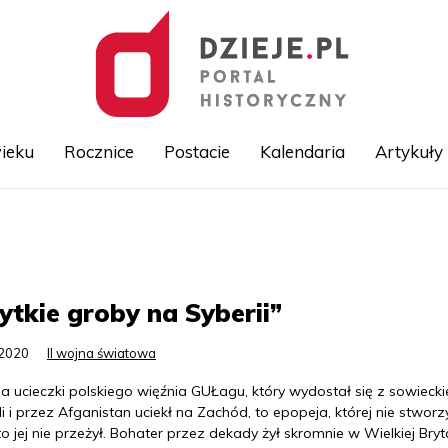
ieku
Rocznice
Postacie
Kalendaria
Artykuły
Przejdź
do
treści
ytkie groby na Syberii”
.2020
II wojna światowa
ia ucieczki polskiego więźnia GUŁagu, który wydostał się z sowiecki
i i przez Afganistan uciekł na Zachód, to epopeja, której nie stworz
kto jej nie przeżył. Bohater przez dekady żył skromnie w Wielkiej Bryta