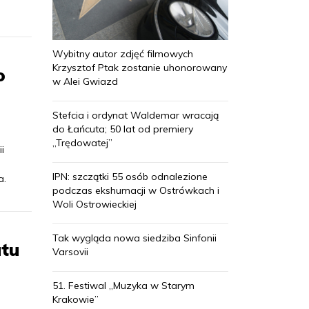
Wybitny autor zdjęć filmowych
Krzysztof Ptak zostanie uhonorowany
o
w Alei Gwiazd
Stefcia i ordynat Waldemar wracają
do Łańcuta; 50 lat od premiery
„Trędowatej”
i
IPN: szczątki 55 osób odnalezione
a.
podczas ekshumacji w Ostrówkach i
Woli Ostrowieckiej
Tak wygląda nowa siedziba Sinfonii
atu
Varsovii
51. Festiwal „Muzyka w Starym
Krakowie”