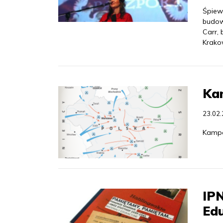
Śpiewa
budow
Carr, 
Krako
Kam
23.02
Kampan
IP
Ed