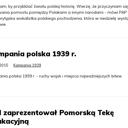
m, by przybliżać światu polską historię. Wierzę, że przyczyniam si
ania pomostu pomiędzy Polakami a innymi narodami - mówi PAP 
brytyjska wokalistka polskiego pochodzenia, która w niedzielę wyst
wie.
pania polska 1939 r.
.2015
Kampania 1939
ia polska 1939 r. - ruchy wojsk i miejsca najważniejszych bitew.
N zaprezentował Pomorską Tekę
ukacyjną