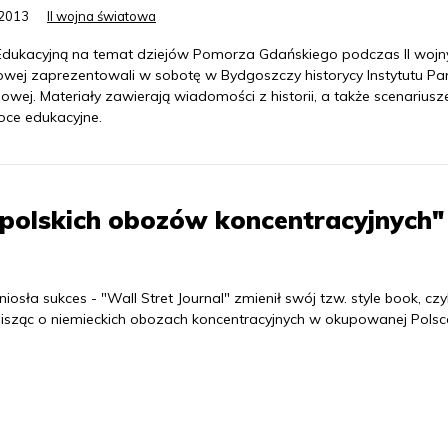
.2013
II wojna światowa
Edukacyjną na temat dziejów Pomorza Gdańskiego podczas II wojn
owej zaprezentowali w sobotę w Bydgoszczy historycy Instytutu Pa
wej. Materiały zawierają wiadomości z historii, a także scenariusze 
oce edukacyjne.
"polskich obozów koncentracyjnych"
sła sukces - "Wall Stret Journal" zmienił swój tzw. style book, czyl
y pisząc o niemieckich obozach koncentracyjnych w okupowanej Polsc