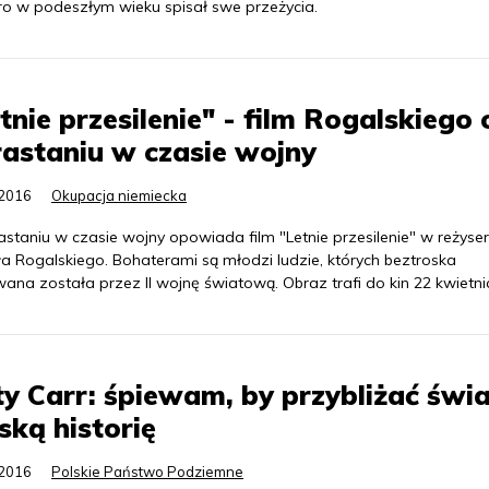
ro w podeszłym wieku spisał swe przeżycia.
tnie przesilenie" - film Rogalskiego 
astaniu w czasie wojny
.2016
Okupacja niemiecka
staniu w czasie wojny opowiada film "Letnie przesilenie" w reżyseri
ła Rogalskiego. Bohaterami są młodzi ludzie, których beztroska
ana została przez II wojnę światową. Obraz trafi do kin 22 kwietni
y Carr: śpiewam, by przybliżać świ
ską historię
.2016
Polskie Państwo Podziemne