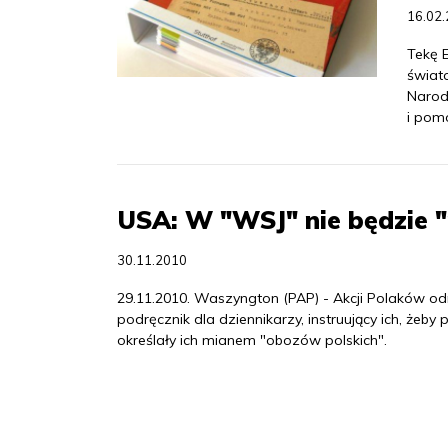
16.02
Tekę 
świat
Narodo
i pom
USA: W "WSJ" nie będzie 
30.11.2010
29.11.2010. Waszyngton (PAP) - Akcji Polaków odnio
podręcznik dla dziennikarzy, instruujący ich, żeb
określały ich mianem "obozów polskich".