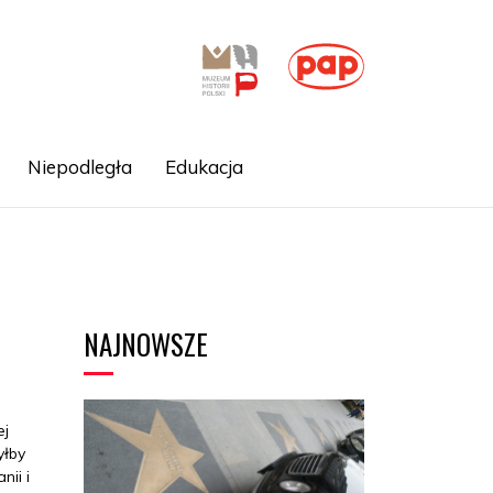
Niepodległa
Edukacja
NAJNOWSZE
ej
yłby
nii i