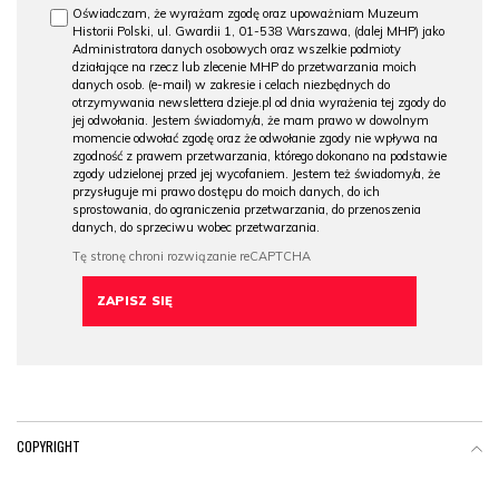
Oświadczam, że wyrażam zgodę oraz upoważniam Muzeum
Historii Polski, ul. Gwardii 1, 01-538 Warszawa, (dalej MHP) jako
Administratora danych osobowych oraz wszelkie podmioty
działające na rzecz lub zlecenie MHP do przetwarzania moich
danych osob. (e-mail) w zakresie i celach niezbędnych do
otrzymywania newslettera dzieje.pl od dnia wyrażenia tej zgody do
jej odwołania. Jestem świadomy/a, że mam prawo w dowolnym
momencie odwołać zgodę oraz że odwołanie zgody nie wpływa na
zgodność z prawem przetwarzania, którego dokonano na podstawie
zgody udzielonej przed jej wycofaniem. Jestem też świadomy/a, że
przysługuje mi prawo dostępu do moich danych, do ich
sprostowania, do ograniczenia przetwarzania, do przenoszenia
danych, do sprzeciwu wobec przetwarzania.
COPYRIGHT