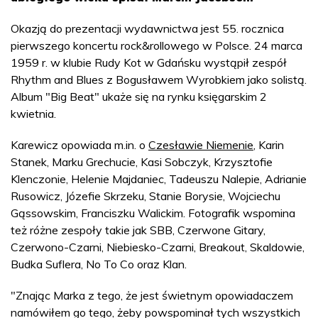
Okazją do prezentacji wydawnictwa jest 55. rocznica
pierwszego koncertu rock&rollowego w Polsce. 24 marca
1959 r. w klubie Rudy Kot w Gdańsku wystąpił zespół
Rhythm and Blues z Bogusławem Wyrobkiem jako solistą.
Album "Big Beat" ukaże się na rynku księgarskim 2
kwietnia.
Karewicz opowiada m.in. o
Czesławie Niemenie
, Karin
Stanek, Marku Grechucie, Kasi Sobczyk, Krzysztofie
Klenczonie, Helenie Majdaniec, Tadeuszu Nalepie, Adrianie
Rusowicz, Józefie Skrzeku, Stanie Borysie, Wojciechu
Gąssowskim, Franciszku Walickim. Fotografik wspomina
też różne zespoły takie jak SBB, Czerwone Gitary,
Czerwono-Czarni, Niebiesko-Czarni, Breakout, Skaldowie,
Budka Suflera, No To Co oraz Klan.
"Znając Marka z tego, że jest świetnym opowiadaczem
namówiłem go tego, żeby powspominał tych wszystkich