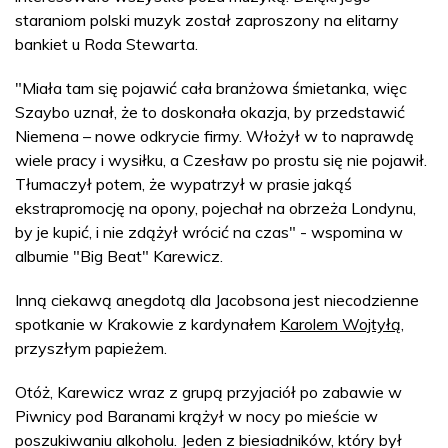
staraniom polski muzyk został zaproszony na elitarny
bankiet u Roda Stewarta.
"Miała tam się pojawić cała branżowa śmietanka, więc
Szaybo uznał, że to doskonała okazja, by przedstawić
Niemena – nowe odkrycie firmy. Włożył w to naprawdę
wiele pracy i wysiłku, a Czesław po prostu się nie pojawił.
Tłumaczył potem, że wypatrzył w prasie jakąś
ekstrapromocję na opony, pojechał na obrzeża Londynu,
by je kupić, i nie zdążył wrócić na czas" - wspomina w
albumie "Big Beat" Karewicz.
Inną ciekawą anegdotą dla Jacobsona jest niecodzienne
spotkanie w Krakowie z kardynałem
Karolem Wojtyłą
,
przyszłym papieżem.
Otóż, Karewicz wraz z grupą przyjaciół po zabawie w
Piwnicy pod Baranami krążył w nocy po mieście w
poszukiwaniu alkoholu. Jeden z biesiadników, który był