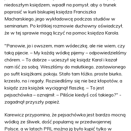
niedoszłym księdzem, wpadł na pomysł, aby o trunek
poprosić w kurii biskupiej księdza Franciszka
Macharskiego, jego wykładowcę podczas studiów w
seminarium. Po krótkiej rozmowie duchowny oświadczył,
że w tej sprawie mogą liczyć na pomoc księdza Karola.
"Panowie, ja i owszem, mam wódeczkę, ale nie wiem, czy
taką pijecie. – My każdą wódkę pijemy – odpowiedzieliśmy
chórem. – To dobrze – ucieszył się ksiądz Karol i kazał
nam iść za sobą. Weszliśmy do malutkiego, zastawionego
po sufit książkami, pokoju. Stało tam łóżko, proste biurko,
krzesło, no i regały. Rozsiedliśmy się nie bez kłopotów, a
ksiądz zza książek wyciągnął flaszkę. – To jest
pejsachówka – oznajmił. – Piliście kiedyś coś takiego?" -
zagadnął przyszły papież.
Karewicz przypomina, że pejsachówka jest bardzo mocną
wódką ze śliwek, dość popularną w przedwojennej
Polsce, a w latach PRL można ją było kupić tylko w