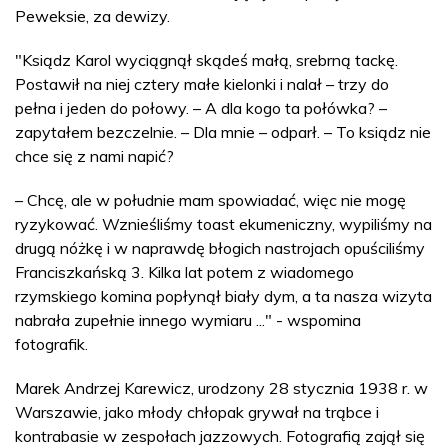
Peweksie, za dewizy.
"Ksiądz Karol wyciągnął skądeś małą, srebrną tackę.
Postawił na niej cztery małe kielonki i nalał – trzy do
pełna i jeden do połowy. – A dla kogo ta połówka? –
zapytałem bezczelnie. – Dla mnie – odparł. – To ksiądz nie
chce się z nami napić?
– Chcę, ale w południe mam spowiadać, więc nie mogę
ryzykować. Wznieśliśmy toast ekumeniczny, wypiliśmy na
drugą nóżkę i w naprawdę błogich nastrojach opuściliśmy
Franciszkańską 3. Kilka lat potem z wiadomego
rzymskiego komina popłynął biały dym, a ta nasza wizyta
nabrała zupełnie innego wymiaru ..." - wspomina
fotografik.
Marek Andrzej Karewicz, urodzony 28 stycznia 1938 r. w
Warszawie, jako młody chłopak grywał na trąbce i
kontrabasie w zespołach jazzowych. Fotografią zajął się