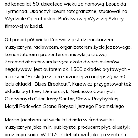
od końca lat 50. ubiegłego wieku za namową Leopolda
Tyrmanda. Ukończył liceum fotograficzne, studiował na
Wydziale Operatorskim Państwowej Wyższej Szkoły
filmowej w Łodzi.
Od ponad pół wieku Karewicz jest dziennikarzem
muzycznym, radiowcem, organizatorem życia jazzowego,
komentatorem i prezenterem muzyki jazzowej.
Zgromadził archiwum liczące około dwóch milionów
negatywów. Jest autorem ok. 1500 okładek płytowych -
m.in. serii "Polski Jazz" oraz uznanej za najlepszą w 50-
leciu okładki "Blues Breakout". Karewicz przygotował też
okładki płyt Ewy Demarczyk, Niebiesko Czarnych,
Czerwonych Gitar, Ireny Santor, Sławy Przybylskiej,
Maryli Rodowicz, Stana Borysa i Jerzego Połomskiego.
Marcin Jacobson od wielu lat działa w środowisku
muzycznym jako m.in. publicysta, producent płyt, akustyk
oraz impresario. W 1970 r. debiutował jako prezenter u