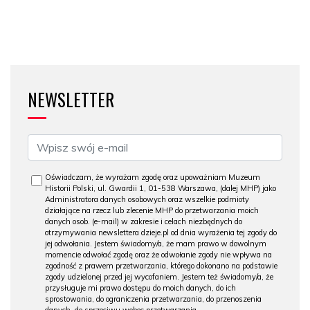
NEWSLETTER
Oświadczam, że wyrażam zgodę oraz upoważniam Muzeum
Historii Polski, ul. Gwardii 1, 01-538 Warszawa, (dalej MHP) jako
Administratora danych osobowych oraz wszelkie podmioty
działające na rzecz lub zlecenie MHP do przetwarzania moich
danych osob. (e-mail) w zakresie i celach niezbędnych do
otrzymywania newslettera dzieje.pl od dnia wyrażenia tej zgody do
jej odwołania. Jestem świadomy/a, że mam prawo w dowolnym
momencie odwołać zgodę oraz że odwołanie zgody nie wpływa na
zgodność z prawem przetwarzania, którego dokonano na podstawie
zgody udzielonej przed jej wycofaniem. Jestem też świadomy/a, że
przysługuje mi prawo dostępu do moich danych, do ich
sprostowania, do ograniczenia przetwarzania, do przenoszenia