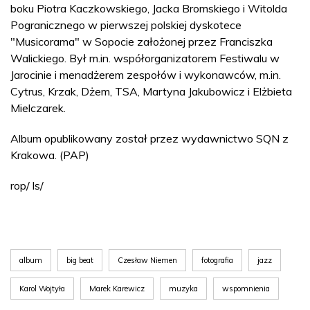
boku Piotra Kaczkowskiego, Jacka Bromskiego i Witolda
Pogranicznego w pierwszej polskiej dyskotece
"Musicorama" w Sopocie założonej przez Franciszka
Walickiego. Był m.in. współorganizatorem Festiwalu w
Jarocinie i menadżerem zespołów i wykonawców, m.in.
Cytrus, Krzak, Dżem, TSA, Martyna Jakubowicz i Elżbieta
Mielczarek.
Album opublikowany został przez wydawnictwo SQN z
Krakowa. (PAP)
rop/ ls/
album
big beat
Czesław Niemen
fotografia
jazz
Karol Wojtyła
Marek Karewicz
muzyka
wspomnienia