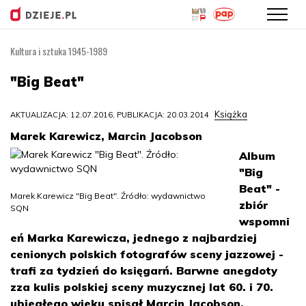
Kultura i sztuka 1945-1989
Przejdź
do
"Big Beat"
treści
Książka
AKTUALIZACJA: 12.07.2016, PUBLIKACJA: 20.03.2014
Marek Karewicz, Marcin Jacobson
Album
"Big
Beat" -
Marek Karewicz "Big Beat". Źródło: wydawnictwo
zbiór
SQN
wspomni
eń Marka Karewicza, jednego z najbardziej
cenionych polskich fotografów sceny jazzowej -
trafi za tydzień do księgarń. Barwne anegdoty
zza kulis polskiej sceny muzycznej lat 60. i 70.
ubiegłego wieku spisał Marcin Jacobson.