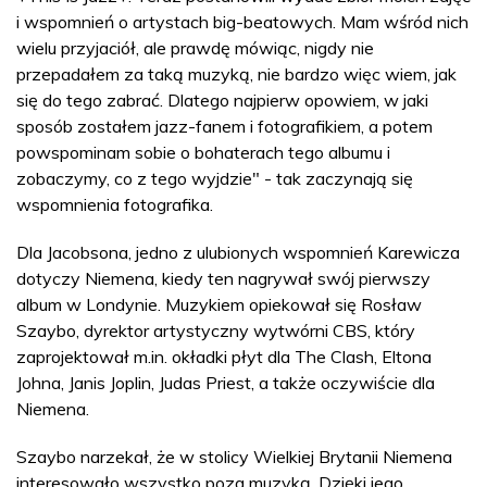
i wspomnień o artystach big-beatowych. Mam wśród nich
wielu przyjaciół, ale prawdę mówiąc, nigdy nie
przepadałem za taką muzyką, nie bardzo więc wiem, jak
się do tego zabrać. Dlatego najpierw opowiem, w jaki
sposób zostałem jazz-fanem i fotografikiem, a potem
powspominam sobie o bohaterach tego albumu i
zobaczymy, co z tego wyjdzie" - tak zaczynają się
wspomnienia fotografika.
Dla Jacobsona, jedno z ulubionych wspomnień Karewicza
dotyczy Niemena, kiedy ten nagrywał swój pierwszy
album w Londynie. Muzykiem opiekował się Rosław
Szaybo, dyrektor artystyczny wytwórni CBS, który
zaprojektował m.in. okładki płyt dla The Clash, Eltona
Johna, Janis Joplin, Judas Priest, a także oczywiście dla
Niemena.
Szaybo narzekał, że w stolicy Wielkiej Brytanii Niemena
interesowało wszystko poza muzyką. Dzięki jego