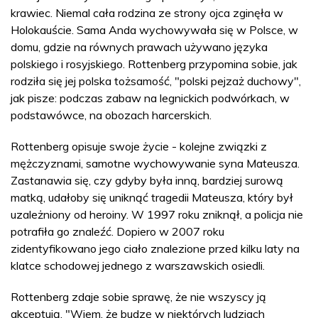
krawiec. Niemal cała rodzina ze strony ojca zginęła w
Holokauście. Sama Anda wychowywała się w Polsce, w
domu, gdzie na równych prawach używano języka
polskiego i rosyjskiego. Rottenberg przypomina sobie, jak
rodziła się jej polska tożsamość, "polski pejzaż duchowy",
jak pisze: podczas zabaw na legnickich podwórkach, w
podstawówce, na obozach harcerskich.
Rottenberg opisuje swoje życie - kolejne związki z
mężczyznami, samotne wychowywanie syna Mateusza.
Zastanawia się, czy gdyby była inną, bardziej surową
matką, udałoby się uniknąć tragedii Mateusza, który był
uzależniony od heroiny. W 1997 roku zniknął, a policja nie
potrafiła go znaleźć. Dopiero w 2007 roku
zidentyfikowano jego ciało znalezione przed kilku laty na
klatce schodowej jednego z warszawskich osiedli.
Rottenberg zdaje sobie sprawę, że nie wszyscy ją
akceptują. "Wiem, że budzę w niektórych ludziach