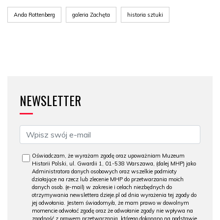
Anda Rottenberg
galeria Zachęta
historia sztuki
NEWSLETTER
Oświadczam, że wyrażam zgodę oraz upoważniam Muzeum
Historii Polski, ul. Gwardii 1, 01-538 Warszawa, (dalej MHP) jako
Administratora danych osobowych oraz wszelkie podmioty
działające na rzecz lub zlecenie MHP do przetwarzania moich
danych osob. (e-mail) w zakresie i celach niezbędnych do
otrzymywania newslettera dzieje.pl od dnia wyrażenia tej zgody do
jej odwołania. Jestem świadomy/a, że mam prawo w dowolnym
momencie odwołać zgodę oraz że odwołanie zgody nie wpływa na
zgodność z prawem przetwarzania, którego dokonano na podstawie