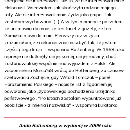
specjalnie nie interesowali. Nie to, że nie interesował mnie
Holocaust. Wiedziałam, jak skończyła rodzina mojego
taty. Ale nie interesowali mnie Żydzi jako grupa. Tak
zostałam wychowana. (…) A w tym momencie poczułam,
że oni mówią do mnie, że ten facet z gazety, że ten
Gomułka mówi do mnie. Pierwszy raz w życiu
zrozumiałam, że niekoniecznie musi być tak, że jestem
częścią tego kraju” - wspomina Rottenberg. W 1968 roku
represje nie dotknęły ani jej samej, ani jej rodziny, choć
zastanawiali się wspólnie nad wyjazdem z Polski. Ale
wspomnienia Marca'68 wrócą do Rottenberg, za czasów
szefowania Zachęcie, gdy Witold Tomczak – poseł
Porozumienia Polskiego – napisze list z żądaniem jej
odwołania jako „żydowskiego pochodzenia urzędnika
państwowego”. "Po latach zostałam wypunktowana już
osobiście - z imienia i nazwiska" - wspomina kuratorka.
Anda Rottenberg w wydanej w 2009 roku