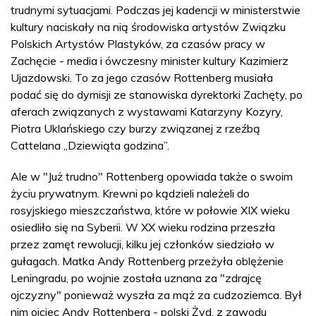
trudnymi sytuacjami. Podczas jej kadencji w ministerstwie
kultury naciskały na nią środowiska artystów Związku
Polskich Artystów Plastyków, za czasów pracy w
Zachęcie - media i ówczesny minister kultury Kazimierz
Ujazdowski. To za jego czasów Rottenberg musiała
podać się do dymisji ze stanowiska dyrektorki Zachęty, po
aferach związanych z wystawami Katarzyny Kozyry,
Piotra Uklańskiego czy burzy związanej z rzeźbą
Cattelana „Dziewiąta godzina”.
Ale w "Już trudno" Rottenberg opowiada także o swoim
życiu prywatnym. Krewni po kądzieli należeli do
rosyjskiego mieszczaństwa, które w połowie XIX wieku
osiedliło się na Syberii. W XX wieku rodzina przeszła
przez zamęt rewolucji, kilku jej członków siedziało w
gułagach. Matka Andy Rottenberg przeżyła oblężenie
Leningradu, po wojnie została uznana za "zdrajcę
ojczyzny" ponieważ wyszła za mąż za cudzoziemca. Był
nim ojciec Andy Rottenberg - polski Żyd, z zawodu