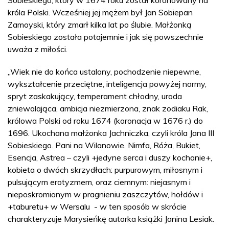
Sobieskiego, który w 1674 roku został koronowany na
króla Polski. Wcześniej jej mężem był Jan Sobiepan
Zamoyski, który zmarł kilka lat po ślubie. Małżonką
Sobieskiego została potajemnie i jak się powszechnie
uważa z miłości.
„Wiek nie do końca ustalony, pochodzenie niepewne,
wykształcenie przeciętne, inteligencja powyżej normy,
spryt zaskakujący, temperament chłodny, uroda
zniewalająca, ambicja niezmierzona, znak zodiaku Rak,
królowa Polski od roku 1674 (koronacja w 1676 r.) do
1696. Ukochana małżonka Jachniczka, czyli króla Jana III
Sobieskiego. Pani na Wilanowie. Nimfa, Róża, Bukiet,
Esencja, Astrea – czyli +jedyne serca i duszy kochanie+,
kobieta o dwóch skrzydłach: purpurowym, miłosnym i
pulsującym erotyzmem, oraz ciemnym: niejasnym i
nieposkromionym w pragnieniu zaszczytów, hołdów i
+taburetu+ w Wersalu - w ten sposób w skrócie
charakteryzuje Marysieńkę autorka książki Janina Lesiak.