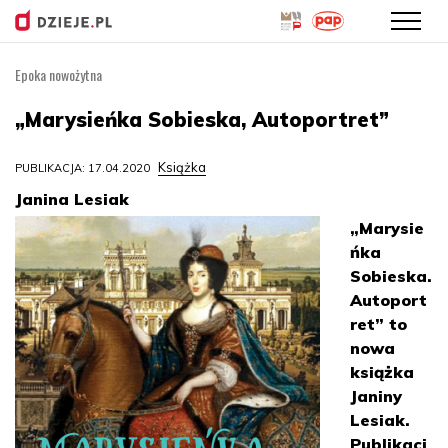
Epoka nowożytna
Przejdź
do
„Marysieńka Sobieska, Autoportret”
treści
Książka
PUBLIKACJA: 17.04.2020
Janina Lesiak
„Marysie
ńka
Sobieska.
Autoport
ret” to
nowa
książka
Janiny
Lesiak.
Publikacj