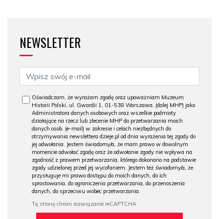
NEWSLETTER
Oświadczam, że wyrażam zgodę oraz upoważniam Muzeum
Historii Polski, ul. Gwardii 1, 01-538 Warszawa, (dalej MHP) jako
Administratora danych osobowych oraz wszelkie podmioty
działające na rzecz lub zlecenie MHP do przetwarzania moich
danych osob. (e-mail) w zakresie i celach niezbędnych do
otrzymywania newslettera dzieje.pl od dnia wyrażenia tej zgody do
jej odwołania. Jestem świadomy/a, że mam prawo w dowolnym
momencie odwołać zgodę oraz że odwołanie zgody nie wpływa na
zgodność z prawem przetwarzania, którego dokonano na podstawie
zgody udzielonej przed jej wycofaniem. Jestem też świadomy/a, że
przysługuje mi prawo dostępu do moich danych, do ich
sprostowania, do ograniczenia przetwarzania, do przenoszenia
danych, do sprzeciwu wobec przetwarzania.