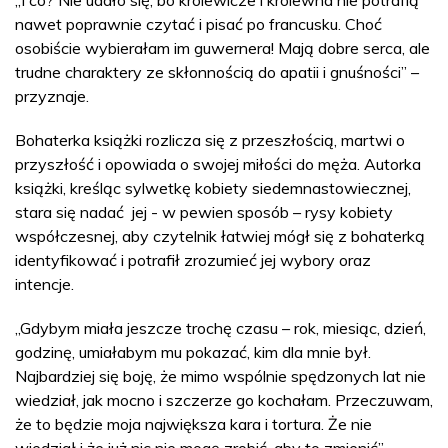
„I co? Nie udało się, bo królewicze i królewna nie potrafią
nawet poprawnie czytać i pisać po francusku. Choć
osobiście wybierałam im guwernera! Mają dobre serca, ale
trudne charaktery ze skłonnością do apatii i gnuśności” –
przyznaje.
Bohaterka książki rozlicza się z przeszłością, martwi o
przyszłość i opowiada o swojej miłości do męża. Autorka
książki, kreśląc sylwetkę kobiety siedemnastowiecznej,
stara się nadać jej - w pewien sposób – rysy kobiety
współczesnej, aby czytelnik łatwiej mógł się z bohaterką
identyfikować i potrafił zrozumieć jej wybory oraz
intencje.
„Gdybym miała jeszcze trochę czasu – rok, miesiąc, dzień,
godzinę, umiałabym mu pokazać, kim dla mnie był.
Najbardziej się boję, że mimo wspólnie spędzonych lat nie
wiedział, jak mocno i szczerze go kochałam. Przeczuwam,
że to będzie moja największa kara i tortura. Że nie