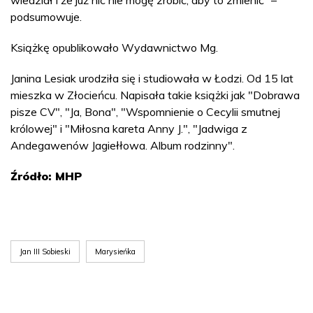
wiedział i że już nic nie mogę zrobić, aby to zmienić” –
podsumowuje.
Książkę opublikowało Wydawnictwo Mg.
Janina Lesiak urodziła się i studiowała w Łodzi. Od 15 lat
mieszka w Złocieńcu. Napisała takie książki jak "Dobrawa
pisze CV", "Ja, Bona", "Wspomnienie o Cecylii smutnej
królowej" i "Miłosna kareta Anny J.", "Jadwiga z
Andegawenów Jagiełłowa. Album rodzinny".
Źródło: MHP
Jan III Sobieski
Marysieńka