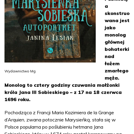
a
skonstruo
wana jest
jako
monolog
głównej
bohaterki
nad
łożem
zmarłego
Wydawnictwo Mg
męża.
Monolog to cztery godziny czuwania małżonki
króla Jana III Sobieskiego – z 17 na 18 czerwca
1696 roku.
Pochodząca z Francji Maria Kazimiera de la Grange
d’Arquien, zwana potocznie Marysieńką, stała się w
Polsce popularna po poślubieniu hetmana Jana